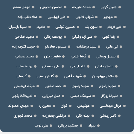
رامین کرمی
محمد علیزاده
محسن محبوبی
مهدی مقدم
مهدیار
شهاب فالجی
علی لهراسبی
عماد طالب زاده
امیر فرجام
سون بند
حسین توکلی
حامیم
سینا پارسیان
رضا کرمی
علی زند وکیلی
یوسف زمانی
مجید اصلاحی
ابی عالی
سینا درخشنده
مسعود صادقلو
حجت اشرف زاده
سهیل رحمانی
گرشا رضایی
شاهین بنان
مجید یحیایی
سامان جلیلی
ایلیا ای جی
علی حسینی
روزبه بمانی
ماهان بهرام خان
شهاب فالجی
کامران تفتی
کیسان
مجید رضوی
مجید رضوی
احمد صفایی
میثم ابراهیمی
علیرضا روزگار
سیامک عباسی
عادل میرزایی
امیرحافظ رنجبر
عرفان طهماسبی
عرشیاس
نوان
معین زد
مهدی احمدوند
ناصر زینعلی
بهنام بانی
مرتضی جعفرزاده
محمد کجوری
نیواد
جمشید پروانی
علی نواب