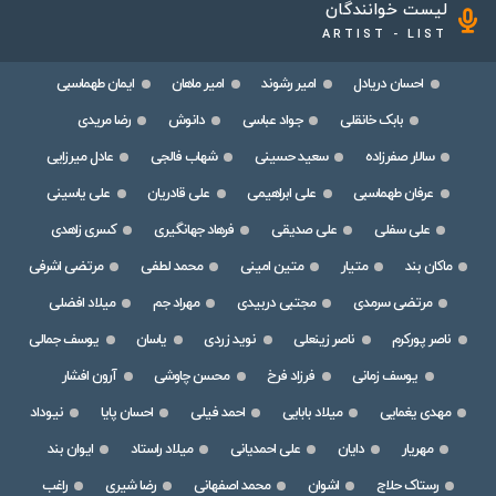
لیست خوانندگان
ARTIST - LIST
احسان دریادل
امیر رشوند
امیر ماهان
ایمان طهماسبی
بابک خانقلی
جواد عباسی
دانوش
رضا مریدی
سالار صفرزاده
سعید حسینی
شهاب فالجی
عادل میرزایی
عرفان طهماسبی
علی ابراهیمی
علی قادریان
علی یاسینی
علی سفلی
علی صدیقی
فرهاد جهانگیری
کسری زاهدی
ماکان بند
متیار
متین امینی
محمد لطفی
مرتضی اشرفی
مرتضی سرمدی
مجتبی دربیدی
مهراد جم
میلاد افضلی
ناصر پورکرم
ناصر زینعلی
نوید زردی
یاسان
یوسف جمالی
یوسف زمانی
فرزاد فرخ
محسن چاوشی
آرون افشار
مهدی یغمایی
میلاد بابایی
احمد فیلی
احسان پایا
نیوداد
مهریار
دایان
علی احمدیانی
میلاد راستاد
ایوان بند
رستاک حلاج
اشوان
محمد اصفهانی
رضا شیری
راغب