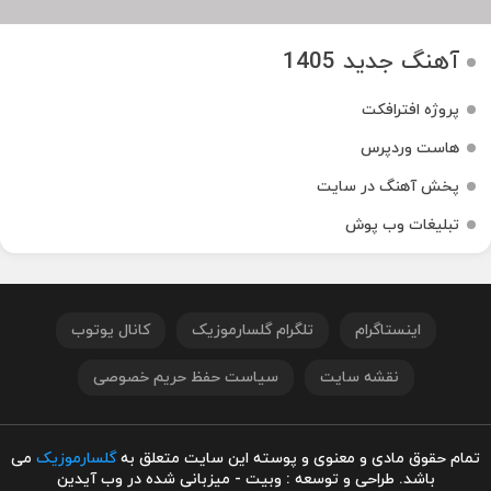
آهنگ جدید 1405
پروژه افترافکت
هاست وردپرس
پخش آهنگ در سایت
تبلیغات وب پوش
اینستاگرام
تلگرام گلسارموزیک
کانال یوتوب
نقشه سایت
سیاست حفظ حریم خصوصی
تمام حقوق مادی و معنوی و پوسته این سایت متعلق به
گلسارموزیک
می
باشد. طراحی و توسعه : وبیت - میزبانی شده در وب آیدین