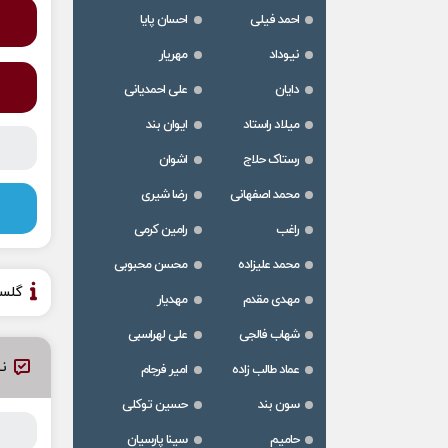
احمد فیلی
احسان پایا
نیوداد
مهریار
دایان
علی احمدیانی
میلاد راستاد
ایوان بند
رستاک حلاج
اشوان
محمد اصفهانی
رضا شیری
راغب
رامین کرمی
محمد علیزاده
محسن محبوبی
گلس
مهدی مقدم
مهدیار
شهاب فالجی
علی لهراسبی
نظ
عماد طالب زاده
امیر فرجام
سون بند
حسین توکلی
حامیم
سینا پارسیان