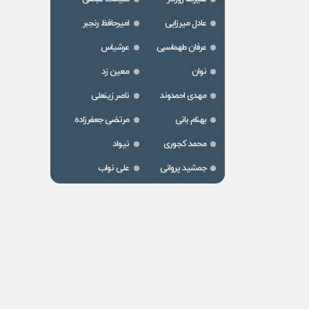
عادل میرزایی
امیرحافظ رنجبر
عرفان طهماسبی
عرشیاس
نوان
معین زد
مهدی احمدوند
ناصر زینعلی
بهنام بانی
مرتضی جعفرزاده
محمد کجوری
نیواد
جمشید پروانی
علی نواب