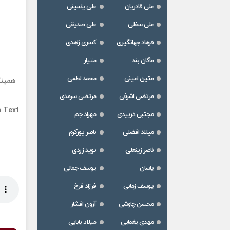
علی قادریان
علی یاسینی
علی سفلی
علی صدیقی
فرهاد جهانگیری
کسری زاهدی
ماکان بند
متیار
متین امینی
محمد لطفی
همینک
مرتضی اشرفی
مرتضی سرمدی
h Text
مجتبی دربیدی
مهراد جم
میلاد افضلی
ناصر پورکرم
ناصر زینعلی
نوید زردی
یاسان
یوسف جمالی
یوسف زمانی
فرزاد فرخ
محسن چاوشی
آرون افشار
مهدی یغمایی
میلاد بابایی