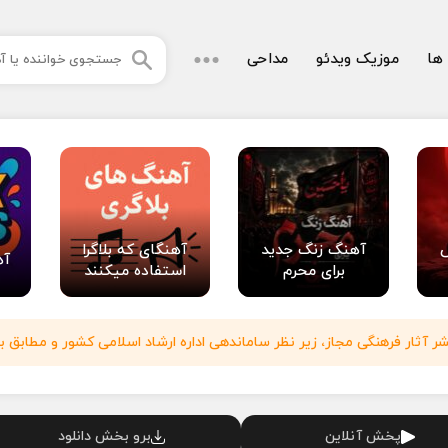
 ها
موزیک ویدئو
مداحی
آهنگ زنگ جدید
آهنگای که بلاگرا
آه
برای محرم
استفاده میکنند
آثار فرهنگی مجاز، زیر نظر ساماندهی اداره ارشاد اسلامی کشور و مطابق با
پخش آنلاین
برو بخش دانلود