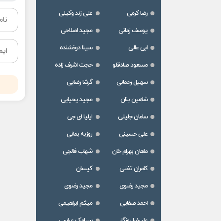
رضا کرمی
علی زند وکیلی
یوسف زمانی
مجید اصلاحی
ابی عالی
سینا درخشنده
مسعود صادقلو
حجت اشرف زاده
سهیل رحمانی
گرشا رضایی
شاهین بنان
مجید یحیایی
سامان جلیلی
ایلیا ای جی
علی حسینی
روزبه بمانی
ماهان بهرام خان
شهاب فالجی
کامران تفتی
کیسان
مجید رضوی
مجید رضوی
احمد صفایی
میثم ابراهیمی
علیرضا روزگار
سیامک عباسی