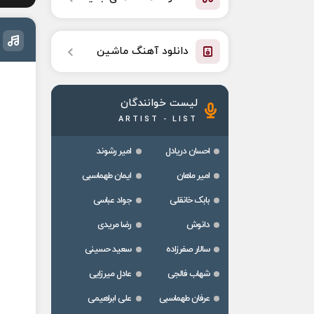
دانلود آهنگ ماشین
لیست خوانندگان
ARTIST - LIST
احسان دریادل
امیر رشوند
امیر ماهان
ایمان طهماسبی
بابک خانقلی
جواد عباسی
دانوش
رضا مریدی
سالار صفرزاده
سعید حسینی
شهاب فالجی
عادل میرزایی
عرفان طهماسبی
علی ابراهیمی