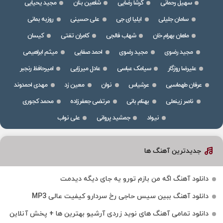
سهیل رحمانی
گرشا رضایی
شاهین بنان
مجید یحیایی
سامان جلیلی
ایلیا ای جی
علی حسینی
روزبه بمانی
ماهان بهرام خان
شهاب فالجی
کامران تفتی
کیسان
مجید رضوی
مجید رضوی
احمد صفایی
میثم ابراهیمی
علیرضا روزگار
سیامک عباسی
عادل میرزایی
امیرحافظ رنجبر
عرفان طهماسبی
عرشیاس
نوان
معین زد
مهدی احمدوند
ناصر زینعلی
بهنام بانی
مرتضی جعفرزاده
محمد کجوری
نیواد
جمشید پروانی
علی نواب
جدیدترین آهنگ ها
دانلود آهنگ اگه من بازم تورو یه جای دیگه دیدمت
دانلود آهنگ ببین سیس حاجی رخ سردارو کیفیت عالی MP3
دانلود تمامی آهنگ های نوید زردی آرشیو بهترین ها + پخش آنلاین