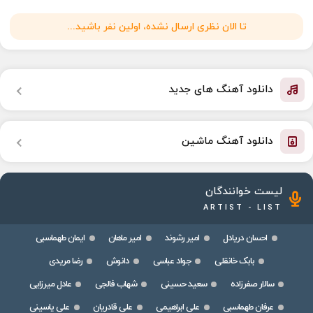
تا الان نظری ارسال نشده، اولین نفر باشید...
دانلود آهنگ های جدید
دانلود آهنگ ماشین
لیست خوانندگان
ARTIST - LIST
احسان دریادل
امیر رشوند
امیر ماهان
ایمان طهماسبی
بابک خانقلی
جواد عباسی
دانوش
رضا مریدی
سالار صفرزاده
سعید حسینی
شهاب فالجی
عادل میرزایی
عرفان طهماسبی
علی ابراهیمی
علی قادریان
علی یاسینی