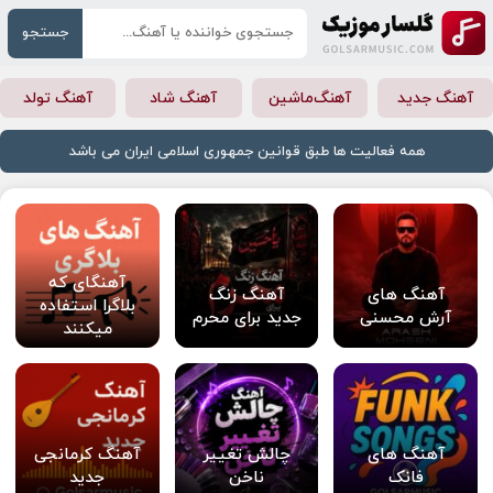
جستجو
آهنگ جدید
آهنگ‌ماشین
آهنگ شاد
آهنگ تولد
همه فعالیت ها طبق قوانین جمهوری اسلامی ایران می باشد
آهنگای که
آهنگ های
آهنگ زنگ
بلاگرا استفاده
آرش محسنی
جدید برای محرم
میکنند
آهنگ های
چالش تغییر
آهنگ کرمانجی
فانک
ناخن
جدید