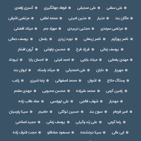
علی سفلی
علی صدیقی
فرهاد جهانگیری
کسری زاهدی
ماکان بند
متیار
متین امینی
محمد لطفی
مرتضی اشرفی
مرتضی سرمدی
مجتبی دربیدی
مهراد جم
میلاد افضلی
ناصر پورکرم
ناصر زینعلی
نوید زردی
یاسان
یوسف جمالی
یوسف زمانی
فرزاد فرخ
محسن چاوشی
آرون افشار
مهدی یغمایی
میلاد بابایی
احمد فیلی
احسان پایا
نیوداد
مهریار
دایان
علی احمدیانی
میلاد راستاد
ایوان بند
رستاک حلاج
اشوان
محمد اصفهانی
رضا شیری
راغب
رامین کرمی
محمد علیزاده
محسن محبوبی
مهدی مقدم
مهدیار
شهاب فالجی
علی لهراسبی
عماد طالب زاده
امیر فرجام
سون بند
حسین توکلی
حامیم
سینا پارسیان
رضا کرمی
علی زند وکیلی
یوسف زمانی
مجید اصلاحی
ابی عالی
سینا درخشنده
مسعود صادقلو
حجت اشرف زاده