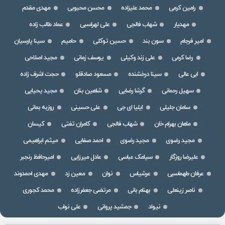
رامین کرمی
محمد علیزاده
محسن محبوبی
مهدی مقدم
مهدیار
شهاب فالجی
علی لهراسبی
عماد طالب زاده
امیر فرجام
سون بند
حسین توکلی
حامیم
سینا پارسیان
رضا کرمی
علی زند وکیلی
یوسف زمانی
مجید اصلاحی
ابی عالی
سینا درخشنده
مسعود صادقلو
حجت اشرف زاده
سهیل رحمانی
گرشا رضایی
شاهین بنان
مجید یحیایی
سامان جلیلی
ایلیا ای جی
علی حسینی
روزبه بمانی
ماهان بهرام خان
شهاب فالجی
کامران تفتی
کیسان
مجید رضوی
مجید رضوی
احمد صفایی
میثم ابراهیمی
علیرضا روزگار
سیامک عباسی
عادل میرزایی
امیرحافظ رنجبر
عرفان طهماسبی
عرشیاس
نوان
معین زد
مهدی احمدوند
ناصر زینعلی
بهنام بانی
مرتضی جعفرزاده
محمد کجوری
نیواد
جمشید پروانی
علی نواب