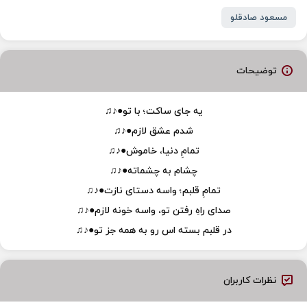
مسعود صادقلو
توضیحات
یه جای ساکت؛ با تو●♪♫
شدم عشق لازم●♪♫
تمامِ دنیا، خاموش●♪♫
چشام به چشماته●♪♫
تمامِ قلبم؛ واسه دستای نازت●♪♫
صدای راهِ رفتن تو، واسه خونه لازم●♪♫
در قلبم بسته اس رو به همه جز تو●♪♫
نظرات کاربران