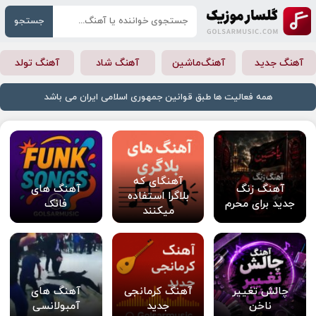
جستجو
آهنگ جدید
آهنگ‌ماشین
آهنگ شاد
آهنگ تولد
همه فعالیت ها طبق قوانین جمهوری اسلامی ایران می باشد
آهنگای که
آهنگ زنگ
آهنگ های
بلاگرا استفاده
جدید برای محرم
فانک
میکنند
چالش تغییر
آهنگ کرمانجی
آهنگ های
ناخن
جدید
آمبولانسی