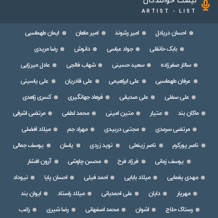
لیست خوانندگان
ARTIST - LIST
احسان دریادل
امیر رشوند
امیر ماهان
ایمان طهماسبی
بابک خانقلی
جواد عباسی
دانوش
رضا مریدی
سالار صفرزاده
سعید حسینی
شهاب فالجی
عادل میرزایی
عرفان طهماسبی
علی ابراهیمی
علی قادریان
علی یاسینی
علی سفلی
علی صدیقی
فرهاد جهانگیری
کسری زاهدی
ماکان بند
متیار
متین امینی
محمد لطفی
مرتضی اشرفی
مرتضی سرمدی
مجتبی دربیدی
مهراد جم
میلاد افضلی
ناصر پورکرم
ناصر زینعلی
نوید زردی
یاسان
یوسف جمالی
یوسف زمانی
فرزاد فرخ
محسن چاوشی
آرون افشار
مهدی یغمایی
میلاد بابایی
احمد فیلی
احسان پایا
نیوداد
مهریار
دایان
علی احمدیانی
میلاد راستاد
ایوان بند
رستاک حلاج
اشوان
محمد اصفهانی
رضا شیری
راغب