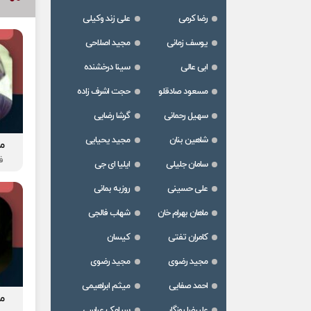
رضا کرمی
علی زند وکیلی
یوسف زمانی
مجید اصلاحی
ابی عالی
سینا درخشنده
مسعود صادقلو
حجت اشرف زاده
سهیل رحمانی
گرشا رضایی
شاهین بنان
مجید یحیایی
م
ف
سامان جلیلی
ایلیا ای جی
علی حسینی
روزبه بمانی
ماهان بهرام خان
شهاب فالجی
کامران تفتی
کیسان
مجید رضوی
مجید رضوی
احمد صفایی
میثم ابراهیمی
م
علیرضا روزگار
سیامک عباسی