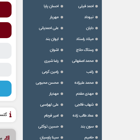
احمد فیلی
احسان پایا
نیوداد
مهریار
دایان
علی احمدیانی
میلاد راستاد
ایوان بند
رستاک حلاج
اشوان
محمد اصفهانی
رضا شیری
راغب
رامین کرمی
محمد علیزاده
محسن محبوبی
مهدی مقدم
مهدیار
شهاب فالجی
علی لهراسبی
گلس
عماد طالب زاده
امیر فرجام
سون بند
حسین توکلی
حامیم
سینا پارسیان
س