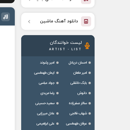
دانلود آهنگ ماشین
لیست خوانندگان
ARTIST - LIST
احسان دریادل
امیر رشوند
امیر ماهان
ایمان طهماسبی
بابک خانقلی
جواد عباسی
دانوش
رضا مریدی
سالار صفرزاده
سعید حسینی
شهاب فالجی
عادل میرزایی
عرفان طهماسبی
علی ابراهیمی