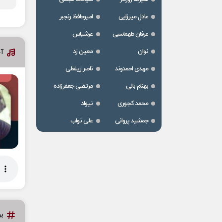
عادل میرزایی
امیرحافظ رنجبر
عرفان طهماسبی
عرشیاس
نوان
معین زد
آ
مهدی احمدوند
ناصر زینعلی
بهنام بانی
مرتضی جعفرزاده
محمد کجوری
نیواد
جمشید پروانی
علی نواب
ب