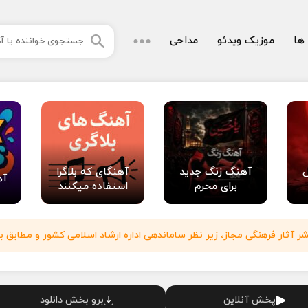
 ها
موزیک ویدئو
مداحی
آهنگ زنگ جدید
آهنگای که بلاگرا
آه
برای محرم
استفاده میکنند
آثار فرهنگی مجاز، زیر نظر ساماندهی اداره ارشاد اسلامی کشور و مطابق با
پخش آنلاین
برو بخش دانلود