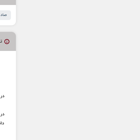
صادق
ت
در 
در 
دا