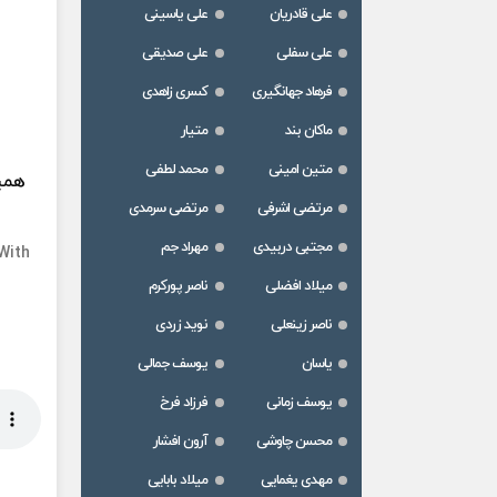
علی قادریان
علی یاسینی
علی سفلی
علی صدیقی
فرهاد جهانگیری
کسری زاهدی
ماکان بند
متیار
متین امینی
محمد لطفی
همین
مرتضی اشرفی
مرتضی سرمدی
مجتبی دربیدی
مهراد جم
With
میلاد افضلی
ناصر پورکرم
ناصر زینعلی
نوید زردی
یاسان
یوسف جمالی
یوسف زمانی
فرزاد فرخ
محسن چاوشی
آرون افشار
مهدی یغمایی
میلاد بابایی