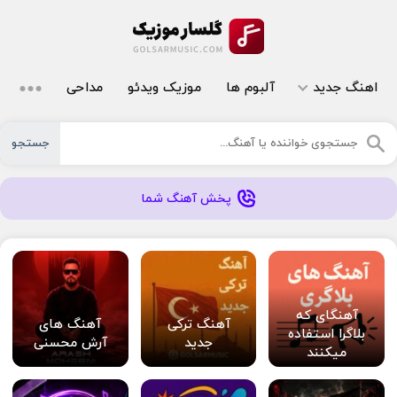
اهنگ جدید
آلبوم ها
موزیک ویدئو
مداحی
جستجو
پخش آهنگ شما
آهنگای که
آهنگ ترکی
آهنگ های
بلاگرا استفاده
جدید
آرش محسنی
میکنند