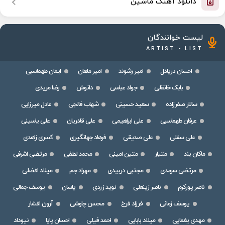
دانلود آهنگ ماشین
لیست خوانندگان
ARTIST - LIST
احسان دریادل
امیر رشوند
امیر ماهان
ایمان طهماسبی
بابک خانقلی
جواد عباسی
دانوش
رضا مریدی
سالار صفرزاده
سعید حسینی
شهاب فالجی
عادل میرزایی
عرفان طهماسبی
علی ابراهیمی
علی قادریان
علی یاسینی
علی سفلی
علی صدیقی
فرهاد جهانگیری
کسری زاهدی
ماکان بند
متیار
متین امینی
محمد لطفی
مرتضی اشرفی
مرتضی سرمدی
مجتبی دربیدی
مهراد جم
میلاد افضلی
ناصر پورکرم
ناصر زینعلی
نوید زردی
یاسان
یوسف جمالی
یوسف زمانی
فرزاد فرخ
محسن چاوشی
آرون افشار
مهدی یغمایی
میلاد بابایی
احمد فیلی
احسان پایا
نیوداد