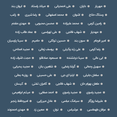
مهریار
دایان
علی احمدیانی
میلاد راستاد
ایوان بند
رستاک حلاج
اشوان
محمد اصفهانی
رضا شیری
راغب
رامین کرمی
محمد علیزاده
محسن محبوبی
مهدی مقدم
مهدیار
شهاب فالجی
علی لهراسبی
عماد طالب زاده
امیر فرجام
سون بند
حسین توکلی
حامیم
سینا پارسیان
رضا کرمی
علی زند وکیلی
یوسف زمانی
مجید اصلاحی
ابی عالی
سینا درخشنده
مسعود صادقلو
حجت اشرف زاده
سهیل رحمانی
گرشا رضایی
شاهین بنان
مجید یحیایی
سامان جلیلی
ایلیا ای جی
علی حسینی
روزبه بمانی
ماهان بهرام خان
شهاب فالجی
کامران تفتی
کیسان
مجید رضوی
مجید رضوی
احمد صفایی
میثم ابراهیمی
علیرضا روزگار
سیامک عباسی
عادل میرزایی
امیرحافظ رنجبر
عرفان طهماسبی
عرشیاس
نوان
معین زد
مهدی احمدوند