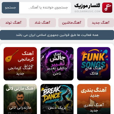
جستجو
آهنگ جدید
آهنگ‌ماشین
آهنگ شاد
آهنگ تولد
همه فعالیت ها طبق قوانین جمهوری اسلامی ایران می باشد
آهنگ های
چالش تغییر
آهنگ کرمانجی
فانک
ناخن
جدید
آهنگ بندری
بریک دنس
مازندرانی لاتی
جدید