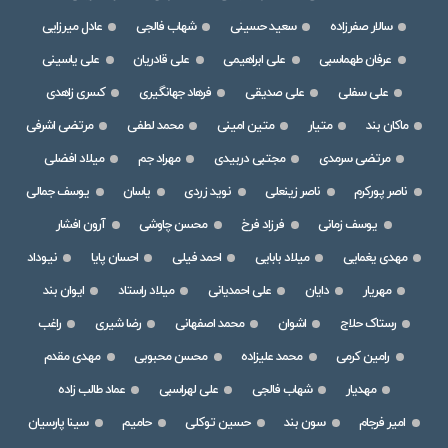
سالار صفرزاده
سعید حسینی
شهاب فالجی
عادل میرزایی
عرفان طهماسبی
علی ابراهیمی
علی قادریان
علی یاسینی
علی سفلی
علی صدیقی
فرهاد جهانگیری
کسری زاهدی
ماکان بند
متیار
متین امینی
محمد لطفی
مرتضی اشرفی
مرتضی سرمدی
مجتبی دربیدی
مهراد جم
میلاد افضلی
ناصر پورکرم
ناصر زینعلی
نوید زردی
یاسان
یوسف جمالی
یوسف زمانی
فرزاد فرخ
محسن چاوشی
آرون افشار
مهدی یغمایی
میلاد بابایی
احمد فیلی
احسان پایا
نیوداد
مهریار
دایان
علی احمدیانی
میلاد راستاد
ایوان بند
رستاک حلاج
اشوان
محمد اصفهانی
رضا شیری
راغب
رامین کرمی
محمد علیزاده
محسن محبوبی
مهدی مقدم
مهدیار
شهاب فالجی
علی لهراسبی
عماد طالب زاده
امیر فرجام
سون بند
حسین توکلی
حامیم
سینا پارسیان