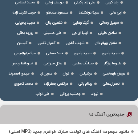
رضا کرمی
علی زند وکیلی
یوسف زمانی
مجید اصلاحی
ابی عالی
سینا درخشنده
مسعود صادقلو
حجت اشرف زاده
سهیل رحمانی
گرشا رضایی
شاهین بنان
مجید یحیایی
سامان جلیلی
ایلیا ای جی
علی حسینی
روزبه بمانی
ماهان بهرام خان
شهاب فالجی
کامران تفتی
کیسان
مجید رضوی
مجید رضوی
احمد صفایی
میثم ابراهیمی
علیرضا روزگار
سیامک عباسی
عادل میرزایی
امیرحافظ رنجبر
عرفان طهماسبی
عرشیاس
نوان
معین زد
مهدی احمدوند
ناصر زینعلی
بهنام بانی
مرتضی جعفرزاده
محمد کجوری
نیواد
جمشید پروانی
علی نواب
جدیدترین آهنگ ها
دانلود مجموعه آهنگ های تولدت مبارک خواهرم جدید (MP3 اصلی)