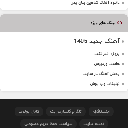
دانلود آهنگ شاهین بنان پدر
لینک های ویژه
آهنگ جدید 1405
پروژه افترافکت
هاست وردپرس
پخش آهنگ در سایت
تبلیغات وب پوش
اینستاگرام
تلگرام گلسارموزیک
کانال یوتوب
نقشه سایت
سیاست حفظ حریم خصوصی