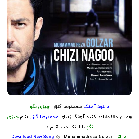
دانلود آهنگ
محمدرضا گلزار
چیزی نگو
همین حالا دانلود کنید آهنگ زیبای
محمدرضا گلزار
بنام
چیزی
نگو
با لینک مستقیم ♪
Download
New Song
By :
Mohammadreza Golzar
–
Chizi