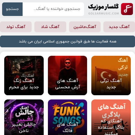
جستجو
آهنگ جدید
آهنگ‌ماشین
آهنگ شاد
آهنگ تولد
همه فعالیت ها طبق قوانین جمهوری اسلامی ایران می باشد
آهنگ ترکی
آهنگ های
آهنگ زنگ
جدید
آرش محسنی
جدید برای محرم
آهنگای که
آهنگ های
چالش تغییر
بلاگرا استفاده
فانک
ناخن
میکنند