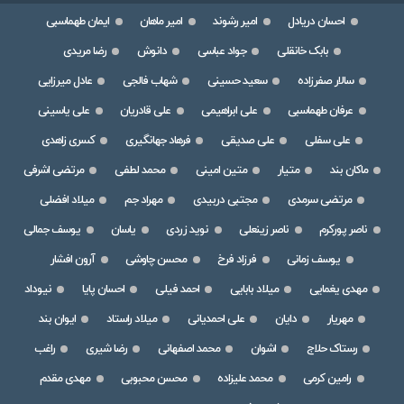
احسان دریادل
امیر رشوند
امیر ماهان
ایمان طهماسبی
بابک خانقلی
جواد عباسی
دانوش
رضا مریدی
سالار صفرزاده
سعید حسینی
شهاب فالجی
عادل میرزایی
عرفان طهماسبی
علی ابراهیمی
علی قادریان
علی یاسینی
علی سفلی
علی صدیقی
فرهاد جهانگیری
کسری زاهدی
ماکان بند
متیار
متین امینی
محمد لطفی
مرتضی اشرفی
مرتضی سرمدی
مجتبی دربیدی
مهراد جم
میلاد افضلی
ناصر پورکرم
ناصر زینعلی
نوید زردی
یاسان
یوسف جمالی
یوسف زمانی
فرزاد فرخ
محسن چاوشی
آرون افشار
مهدی یغمایی
میلاد بابایی
احمد فیلی
احسان پایا
نیوداد
مهریار
دایان
علی احمدیانی
میلاد راستاد
ایوان بند
رستاک حلاج
اشوان
محمد اصفهانی
رضا شیری
راغب
رامین کرمی
محمد علیزاده
محسن محبوبی
مهدی مقدم