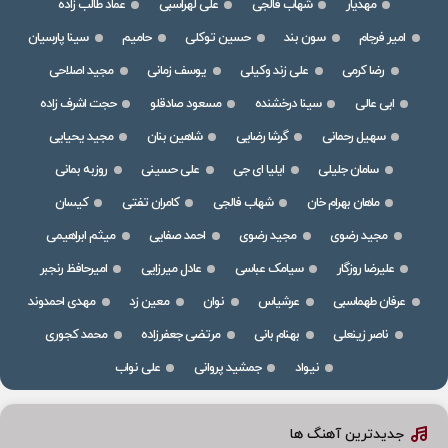
مهدیار
شهاب فالجی
علی لهراسبی
عماد طالب زاده
امیر فرجام
سون بند
حسین توکلی
حامیم
سینا پارسیان
رضا کرمی
علی زند وکیلی
یوسف زمانی
مجید اصلاحی
ابی عالی
سینا درخشنده
مسعود صادقلو
حجت اشرف زاده
سهیل رحمانی
گرشا رضایی
شاهین بنان
مجید یحیایی
سامان جلیلی
ایلیا ای جی
علی حسینی
روزبه بمانی
ماهان بهرام خان
شهاب فالجی
کامران تفتی
کیسان
مجید رضوی
مجید رضوی
احمد صفایی
میثم ابراهیمی
علیرضا روزگار
سیامک عباسی
عادل میرزایی
امیرحافظ رنجبر
عرفان طهماسبی
عرشیاس
نوان
معین زد
مهدی احمدوند
ناصر زینعلی
بهنام بانی
مرتضی جعفرزاده
محمد کجوری
نیواد
جمشید پروانی
علی نواب
جدیدترین آهنگ ها