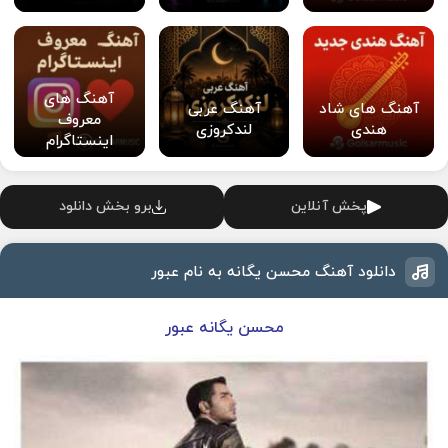
آهنگ های
آهنگ های شاد
آهنگ عربی
معروف
هندی
لندکروزی
اینستاگرام
پخش آنلاین
برو بخش دانلود
دانلود آهنگ محسن یگانه به نام عبور
محسن یگانه عبور