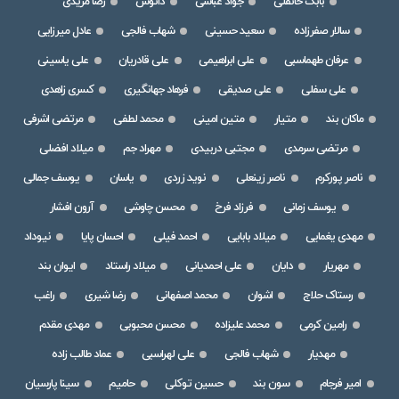
بابک خانقلی
جواد عباسی
دانوش
رضا مریدی
سالار صفرزاده
سعید حسینی
شهاب فالجی
عادل میرزایی
عرفان طهماسبی
علی ابراهیمی
علی قادریان
علی یاسینی
علی سفلی
علی صدیقی
فرهاد جهانگیری
کسری زاهدی
ماکان بند
متیار
متین امینی
محمد لطفی
مرتضی اشرفی
مرتضی سرمدی
مجتبی دربیدی
مهراد جم
میلاد افضلی
ناصر پورکرم
ناصر زینعلی
نوید زردی
یاسان
یوسف جمالی
یوسف زمانی
فرزاد فرخ
محسن چاوشی
آرون افشار
مهدی یغمایی
میلاد بابایی
احمد فیلی
احسان پایا
نیوداد
مهریار
دایان
علی احمدیانی
میلاد راستاد
ایوان بند
رستاک حلاج
اشوان
محمد اصفهانی
رضا شیری
راغب
رامین کرمی
محمد علیزاده
محسن محبوبی
مهدی مقدم
مهدیار
شهاب فالجی
علی لهراسبی
عماد طالب زاده
امیر فرجام
سون بند
حسین توکلی
حامیم
سینا پارسیان