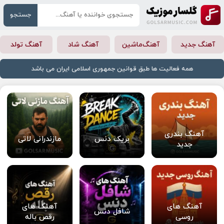
جستجو
آهنگ جدید
آهنگ‌ماشین
آهنگ شاد
آهنگ تولد
همه فعالیت ها طبق قوانین جمهوری اسلامی ایران می باشد
آهنگ بندری
بریک دنس
مازندرانی لاتی
جدید
آهنگ های
آهنگ های
شافل دنس
روسی
رقص باله