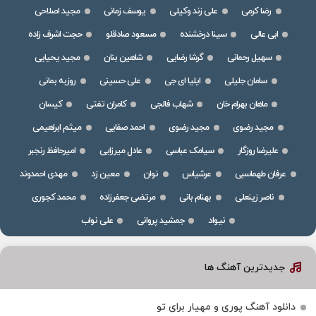
رضا کرمی
علی زند وکیلی
یوسف زمانی
مجید اصلاحی
ابی عالی
سینا درخشنده
مسعود صادقلو
حجت اشرف زاده
سهیل رحمانی
گرشا رضایی
شاهین بنان
مجید یحیایی
سامان جلیلی
ایلیا ای جی
علی حسینی
روزبه بمانی
ماهان بهرام خان
شهاب فالجی
کامران تفتی
کیسان
مجید رضوی
مجید رضوی
احمد صفایی
میثم ابراهیمی
علیرضا روزگار
سیامک عباسی
عادل میرزایی
امیرحافظ رنجبر
عرفان طهماسبی
عرشیاس
نوان
معین زد
مهدی احمدوند
ناصر زینعلی
بهنام بانی
مرتضی جعفرزاده
محمد کجوری
نیواد
جمشید پروانی
علی نواب
جدیدترین آهنگ ها
دانلود آهنگ پوری و مهیار برای تو