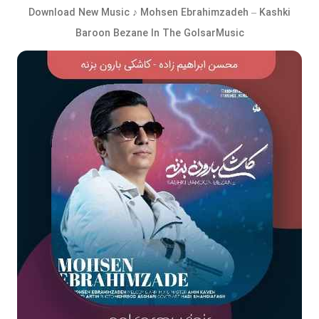
Download New Music ♪ Mohsen Ebrahimzadeh – Kashki
Baroon Bezane In The GolsarMusic