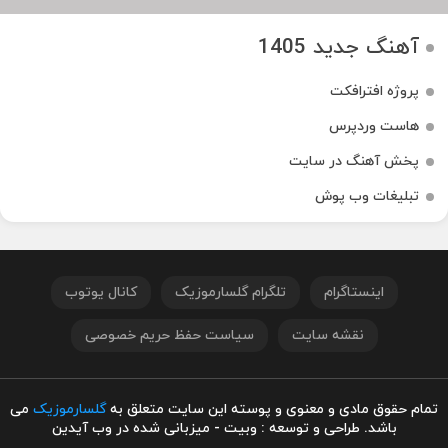
آهنگ جدید 1405
پروژه افترافکت
هاست وردپرس
پخش آهنگ در سایت
تبلیغات وب پوش
اینستاگرام
تلگرام گلسارموزیک
کانال یوتوب
نقشه سایت
سیاست حفظ حریم خصوصی
تمام حقوق مادی و معنوی و پوسته این سایت متعلق به
گلسارموزیک
می
باشد. طراحی و توسعه : وبیت - میزبانی شده در وب آیدین