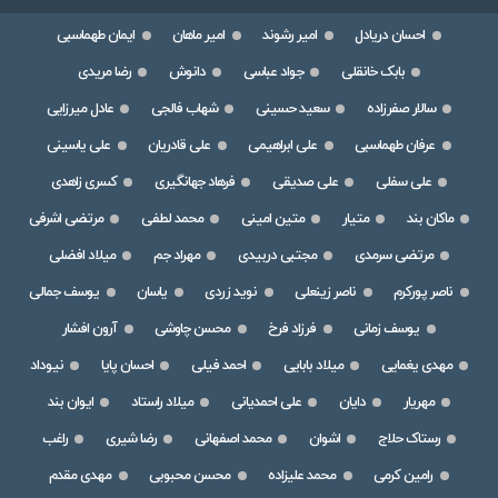
احسان دریادل
امیر رشوند
امیر ماهان
ایمان طهماسبی
بابک خانقلی
جواد عباسی
دانوش
رضا مریدی
سالار صفرزاده
سعید حسینی
شهاب فالجی
عادل میرزایی
عرفان طهماسبی
علی ابراهیمی
علی قادریان
علی یاسینی
علی سفلی
علی صدیقی
فرهاد جهانگیری
کسری زاهدی
ماکان بند
متیار
متین امینی
محمد لطفی
مرتضی اشرفی
مرتضی سرمدی
مجتبی دربیدی
مهراد جم
میلاد افضلی
ناصر پورکرم
ناصر زینعلی
نوید زردی
یاسان
یوسف جمالی
یوسف زمانی
فرزاد فرخ
محسن چاوشی
آرون افشار
مهدی یغمایی
میلاد بابایی
احمد فیلی
احسان پایا
نیوداد
مهریار
دایان
علی احمدیانی
میلاد راستاد
ایوان بند
رستاک حلاج
اشوان
محمد اصفهانی
رضا شیری
راغب
رامین کرمی
محمد علیزاده
محسن محبوبی
مهدی مقدم