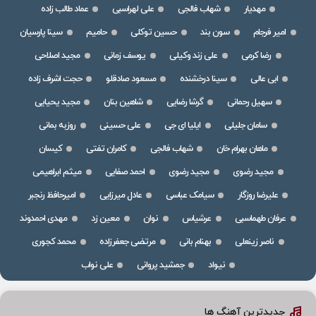
مهدیار
شهاب فالجی
علی لهراسبی
عماد طالب زاده
امیر فرجام
سون بند
حسین توکلی
حامیم
سینا پارسیان
رضا کرمی
علی زند وکیلی
یوسف زمانی
مجید اصلاحی
ابی عالی
سینا درخشنده
مسعود صادقلو
حجت اشرف زاده
سهیل رحمانی
گرشا رضایی
شاهین بنان
مجید یحیایی
سامان جلیلی
ایلیا ای جی
علی حسینی
روزبه بمانی
ماهان بهرام خان
شهاب فالجی
کامران تفتی
کیسان
مجید رضوی
مجید رضوی
احمد صفایی
میثم ابراهیمی
علیرضا روزگار
سیامک عباسی
عادل میرزایی
امیرحافظ رنجبر
عرفان طهماسبی
عرشیاس
نوان
معین زد
مهدی احمدوند
ناصر زینعلی
بهنام بانی
مرتضی جعفرزاده
محمد کجوری
نیواد
جمشید پروانی
علی نواب
جدیدترین آهنگ ها