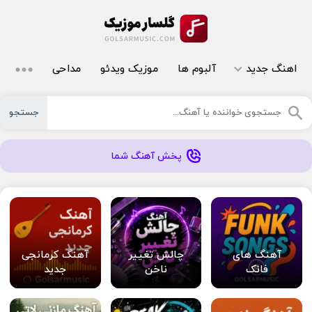
اهنگ جدید
آلبوم ها
موزیک ویدئو
مداحی
جستجو
پخش آهنگ شما
آهنگ های
چالش تغییر
آهنگ کرمانجی
فانک
ناخن
جدید