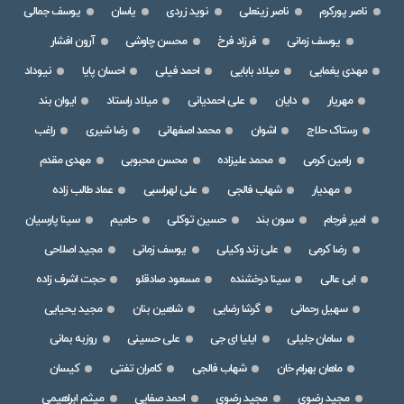
ناصر پورکرم
ناصر زینعلی
نوید زردی
یاسان
یوسف جمالی
یوسف زمانی
فرزاد فرخ
محسن چاوشی
آرون افشار
مهدی یغمایی
میلاد بابایی
احمد فیلی
احسان پایا
نیوداد
مهریار
دایان
علی احمدیانی
میلاد راستاد
ایوان بند
رستاک حلاج
اشوان
محمد اصفهانی
رضا شیری
راغب
رامین کرمی
محمد علیزاده
محسن محبوبی
مهدی مقدم
مهدیار
شهاب فالجی
علی لهراسبی
عماد طالب زاده
امیر فرجام
سون بند
حسین توکلی
حامیم
سینا پارسیان
رضا کرمی
علی زند وکیلی
یوسف زمانی
مجید اصلاحی
ابی عالی
سینا درخشنده
مسعود صادقلو
حجت اشرف زاده
سهیل رحمانی
گرشا رضایی
شاهین بنان
مجید یحیایی
سامان جلیلی
ایلیا ای جی
علی حسینی
روزبه بمانی
ماهان بهرام خان
شهاب فالجی
کامران تفتی
کیسان
مجید رضوی
مجید رضوی
احمد صفایی
میثم ابراهیمی