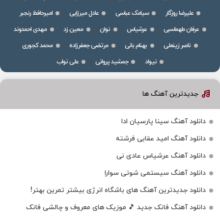
علیرضا روزگار
سیامک عباسی
عادل میرزایی
امیرحافظ رنجبر
عرفان طهماسبی
عرشیاس
نوان
معین زد
مهدی احمدوند
ناصر زینعلی
بهنام بانی
مرتضی جعفرزاده
محمد کجوری
نیواد
جمشید پروانی
علی نواب
جدیدترین آهنگ ها
دانلود آهنگ سینا پارسیان ادا
دانلود آهنگ امید عقابی فرشته
دانلود آهنگ عرشیاس عادی نی
دانلود آهنگ سیستمی شوتی سوارا
دانلود جدیدترین آهنگ‌ های باشگاه انرژی بیشتر تمرین بهتر!
دانلود آهنگ فانک جدید 🎵 موزیک‌ های معروف و چالشی فانک