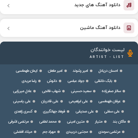
دانلود آهنگ های جدید
دانلود آهنگ ماشین
لیست خوانندگان
ARTIST - LIST
احسان دریادل
امیر رشوند
امیر ماهان
ایمان طهماسبی
بابک خانقلی
جواد عباسی
دانوش
رضا مریدی
سالار صفرزاده
سعید حسینی
شهاب فالجی
عادل میرزایی
عرفان طهماسبی
علی ابراهیمی
علی قادریان
علی یاسینی
علی سفلی
علی صدیقی
فرهاد جهانگیری
کسری زاهدی
ماکان بند
متیار
متین امینی
محمد لطفی
مرتضی اشرفی
مرتضی سرمدی
مجتبی دربیدی
مهراد جم
میلاد افضلی