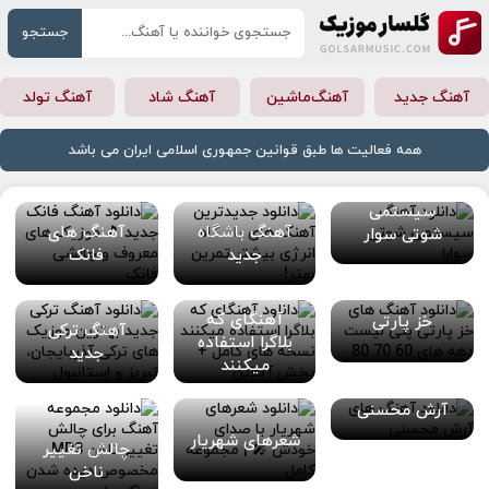
جستجو
آهنگ جدید
آهنگ‌ماشین
آهنگ شاد
آهنگ تولد
همه فعالیت ها طبق قوانین جمهوری اسلامی ایران می باشد
سیستمی
آهنگ باشگاه
آهنگ های
شوتی سوار
جدید
فانک
آهنگای که
خز پارتی
آهنگ ترکی
بلاگرا استفاده
جدید
میکنند
آهنگ های
آرش محسنی
شعرهای شهریار
چالش تغییر
ناخن