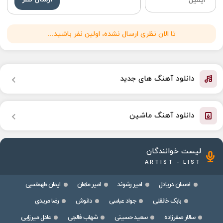
تا الان نظری ارسال نشده، اولین نفر باشید...
دانلود آهنگ های جدید
دانلود آهنگ ماشین
لیست خوانندگان
ARTIST - LIST
احسان دریادل
امیر رشوند
امیر ماهان
ایمان طهماسبی
بابک خانقلی
جواد عباسی
دانوش
رضا مریدی
سالار صفرزاده
سعید حسینی
شهاب فالجی
عادل میرزایی