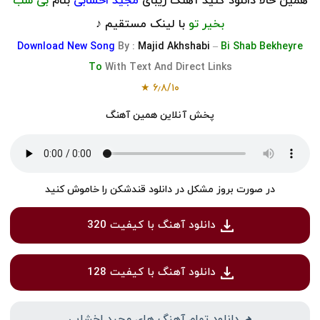
همین حالا دانلود کنید آهنگ زیبای
مجید اخشابی
بنام
بی شب
بخیر تو
با لینک مستقیم ♪
Download
New Song
By :
Majid Akhshabi
–
Bi Shab Bekheyre
To
With Text And Direct Links
★
۶٫۸
/
۱۰
پخش آنلاین همین آهنگ
در صورت بروز مشکل در دانلود قندشکن را خاموش کنید
دانلود آهنگ با کیفیت 320
دانلود آهنگ با کیفیت 128
دانلود تمام آهنگ های مجید اخشابی