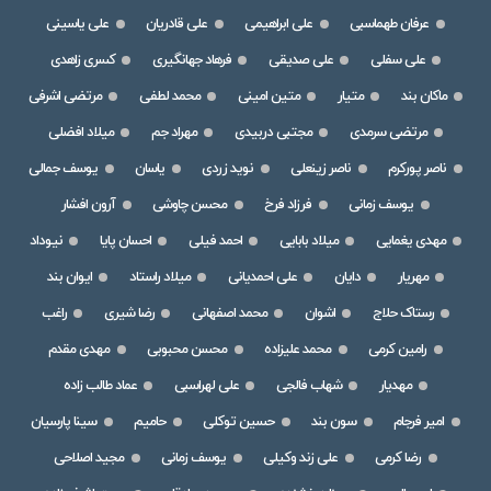
عرفان طهماسبی
علی ابراهیمی
علی قادریان
علی یاسینی
علی سفلی
علی صدیقی
فرهاد جهانگیری
کسری زاهدی
ماکان بند
متیار
متین امینی
محمد لطفی
مرتضی اشرفی
مرتضی سرمدی
مجتبی دربیدی
مهراد جم
میلاد افضلی
ناصر پورکرم
ناصر زینعلی
نوید زردی
یاسان
یوسف جمالی
یوسف زمانی
فرزاد فرخ
محسن چاوشی
آرون افشار
مهدی یغمایی
میلاد بابایی
احمد فیلی
احسان پایا
نیوداد
مهریار
دایان
علی احمدیانی
میلاد راستاد
ایوان بند
رستاک حلاج
اشوان
محمد اصفهانی
رضا شیری
راغب
رامین کرمی
محمد علیزاده
محسن محبوبی
مهدی مقدم
مهدیار
شهاب فالجی
علی لهراسبی
عماد طالب زاده
امیر فرجام
سون بند
حسین توکلی
حامیم
سینا پارسیان
رضا کرمی
علی زند وکیلی
یوسف زمانی
مجید اصلاحی