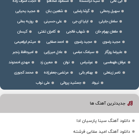
ابی عالی
سینا درخشنده
مسعود صادقلو
حجت اشرف زاده
سهیل رحمانی
گرشا رضایی
شاهین بنان
مجید یحیایی
سامان جلیلی
ایلیا ای جی
علی حسینی
روزبه بمانی
ماهان بهرام خان
شهاب فالجی
کامران تفتی
کیسان
مجید رضوی
مجید رضوی
احمد صفایی
میثم ابراهیمی
علیرضا روزگار
سیامک عباسی
عادل میرزایی
امیرحافظ رنجبر
عرفان طهماسبی
عرشیاس
نوان
معین زد
مهدی احمدوند
ناصر زینعلی
بهنام بانی
مرتضی جعفرزاده
محمد کجوری
نیواد
جمشید پروانی
علی نواب
جدیدترین آهنگ ها
دانلود آهنگ سینا پارسیان ادا
دانلود آهنگ امید عقابی فرشته