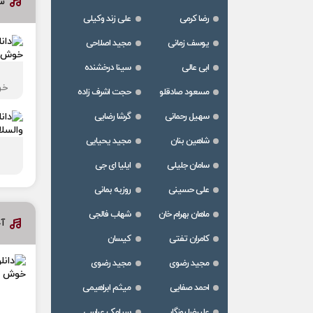
سا
رضا کرمی
علی زند وکیلی
یوسف زمانی
مجید اصلاحی
ابی عالی
سینا درخشنده
خو
مسعود صادقلو
حجت اشرف زاده
سهیل رحمانی
گرشا رضایی
شاهین بنان
مجید یحیایی
سامان جلیلی
ایلیا ای جی
علی حسینی
روزبه بمانی
ماهان بهرام خان
شهاب فالجی
آخ
کامران تفتی
کیسان
مجید رضوی
مجید رضوی
احمد صفایی
میثم ابراهیمی
علیرضا روزگار
سیامک عباسی