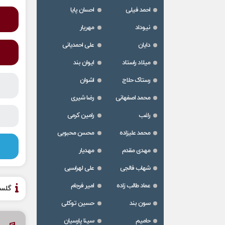
احمد فیلی
احسان پایا
نیوداد
مهریار
دایان
علی احمدیانی
میلاد راستاد
ایوان بند
رستاک حلاج
اشوان
محمد اصفهانی
رضا شیری
راغب
رامین کرمی
محمد علیزاده
محسن محبوبی
مهدی مقدم
مهدیار
شهاب فالجی
علی لهراسبی
عماد طالب زاده
امیر فرجام
گلس
سون بند
حسین توکلی
حامیم
سینا پارسیان