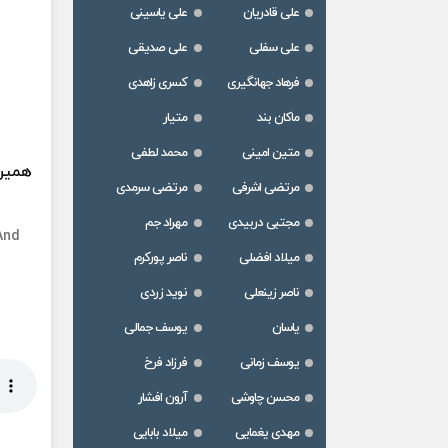
علی قادریان
علی یاسینی
علی سفلی
علی صدیقی
فرهاد جهانگیری
کسری زاهدی
ماکان بند
متیار
متین امینی
محمد لطفی
همین 
مرتضی اشرفی
مرتضی سرمدی
مجتبی دربیدی
مهراد جم
And
میلاد افضلی
ناصر پورکرم
ناصر زینعلی
نوید زردی
یاسان
یوسف جمالی
یوسف زمانی
فرزاد فرخ
محسن چاوشی
آرون افشار
مهدی یغمایی
میلاد بابایی