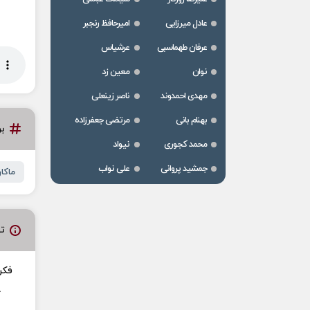
عادل میرزایی
امیرحافظ رنجبر
عرفان طهماسبی
عرشیاس
نوان
معین زد
مهدی احمدوند
ناصر زینعلی
بهنام بانی
مرتضی جعفرزاده
ب
محمد کجوری
نیواد
جمشید پروانی
علی نواب
ماکا
ت
فکر
خ