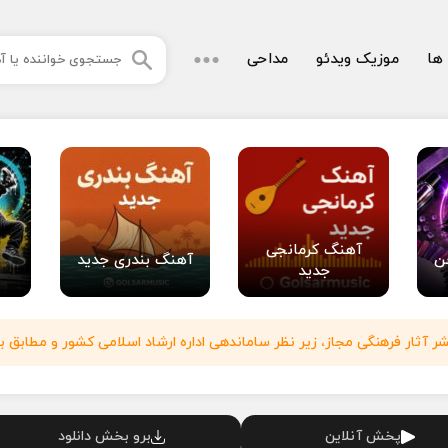
 ها
موزیک ویدئو
مداحی
آهنگ کرمانجی
ن
آهنگ بندری جدید
جدید
آثار فرهنگی مجاز، زیر نظر ساماندهی اداره ارشاد اسلامی کشور و مطابق با
پخش آنلاین
برو بخش دانلود