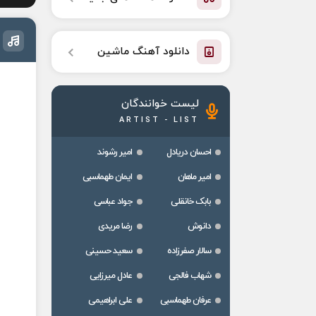
دانلود آهنگ ماشین
لیست خوانندگان
ARTIST - LIST
احسان دریادل
امیر رشوند
امیر ماهان
ایمان طهماسبی
بابک خانقلی
جواد عباسی
دانوش
رضا مریدی
سالار صفرزاده
سعید حسینی
شهاب فالجی
عادل میرزایی
عرفان طهماسبی
علی ابراهیمی