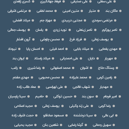
علی سفلی
علی صدیقی
فرهاد جهانگیری
کسری زاهدی
ماکان بند
متیار
متین امینی
محمد لطفی
مرتضی اشرفی
مرتضی سرمدی
مجتبی دربیدی
مهراد جم
میلاد افضلی
ناصر پورکرم
ناصر زینعلی
نوید زردی
یاسان
یوسف جمالی
یوسف زمانی
فرزاد فرخ
محسن چاوشی
آرون افشار
مهدی یغمایی
میلاد بابایی
احمد فیلی
احسان پایا
نیوداد
مهریار
دایان
علی احمدیانی
میلاد راستاد
ایوان بند
رستاک حلاج
اشوان
محمد اصفهانی
رضا شیری
راغب
رامین کرمی
محمد علیزاده
محسن محبوبی
مهدی مقدم
مهدیار
شهاب فالجی
علی لهراسبی
عماد طالب زاده
امیر فرجام
سون بند
حسین توکلی
حامیم
سینا پارسیان
رضا کرمی
علی زند وکیلی
یوسف زمانی
مجید اصلاحی
ابی عالی
سینا درخشنده
مسعود صادقلو
حجت اشرف زاده
سهیل رحمانی
گرشا رضایی
شاهین بنان
مجید یحیایی