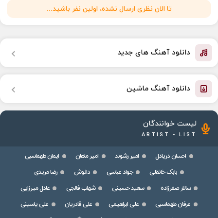
تا الان نظری ارسال نشده، اولین نفر باشید...
دانلود آهنگ های جدید
دانلود آهنگ ماشین
لیست خوانندگان
ARTIST - LIST
احسان دریادل
امیر رشوند
امیر ماهان
ایمان طهماسبی
بابک خانقلی
جواد عباسی
دانوش
رضا مریدی
سالار صفرزاده
سعید حسینی
شهاب فالجی
عادل میرزایی
عرفان طهماسبی
علی ابراهیمی
علی قادریان
علی یاسینی