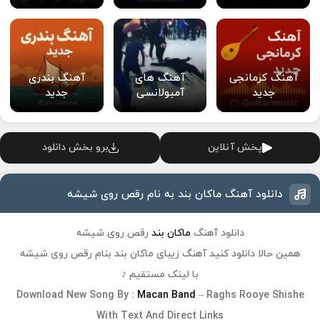
آهنگ کرمانجی
آهنگ های
آهنگ بندری
جدید
آمبولانسی
جدید
پخش آنلاین
برو بخش دانلود
دانلود آهنگ ماکان بند به نام رقص روى شیشه
دانلود آهنگ
ماکان بند
رقص روى شیشه
همین حالا دانلود کنید آهنگ زیبای ماکان بند بنام رقص روى شیشه
با لینک مستقیم ♪
Download
New Song
By :
Macan Band
– Raghs Rooye Shishe
With Text And Direct Links