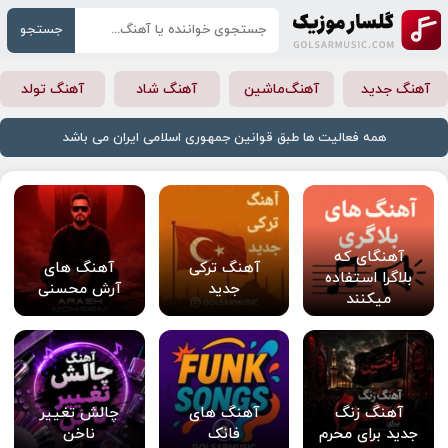
جستجو
آهنگ جدید
آهنگ‌ماشین
آهنگ شاد
آهنگ تولد
همه فعالیت ها طبق قوانین جمهوری اسلامی ایران می باشد
آهنگای که
آهنگ ترکی
آهنگ های
بلاگرا استفاده
جدید
آرش محسنی
میکنند
آهنگ زنگ
آهنگ های
چالش تغییر
جدید برای محرم
فانک
ناخن