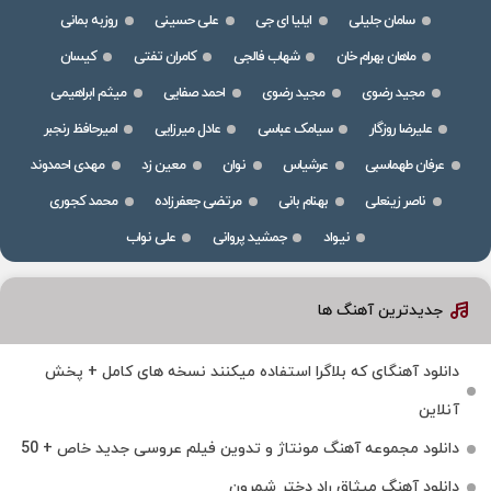
سامان جلیلی
ایلیا ای جی
علی حسینی
روزبه بمانی
ماهان بهرام خان
شهاب فالجی
کامران تفتی
کیسان
مجید رضوی
مجید رضوی
احمد صفایی
میثم ابراهیمی
علیرضا روزگار
سیامک عباسی
عادل میرزایی
امیرحافظ رنجبر
عرفان طهماسبی
عرشیاس
نوان
معین زد
مهدی احمدوند
ناصر زینعلی
بهنام بانی
مرتضی جعفرزاده
محمد کجوری
نیواد
جمشید پروانی
علی نواب
جدیدترین آهنگ ها
دانلود آهنگای که بلاگرا استفاده میکنند نسخه های کامل + پخش
آنلاین
دانلود مجموعه آهنگ مونتاژ و تدوین فیلم عروسی جدید خاص + 50
دانلود آهنگ میثاق راد دختر شمرون