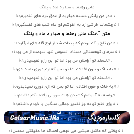
مانی رهنما و صبا راد ماه و پلنگ
♩♬در من پلنگی خسته میغرید از عمق دره های تقدیرم♪♭
♩♬چشمات خراشی زد به آغوشم ای ماه شب های نفسگیرم♪♭
متن آهنگ مانی رهنما و صبا راد ماه و پلنگ
♩♬من تلخ و گم بودم که پیدات شد از اوج قله های ابرآلود♪♭
♩♬سرمای کوهستانی دستام افسوس تنها سهمت از من بود♪♭
♩♬لبخند تو آرامش من بود اما تو این رازو نفهمیدی♪♭
♩♬به خاک و خون افتادم اما تو بس که ازم دوری نمیدیدی♪♭
♩♬لبخند تو آرامش من بود اما تو این رازو نفهمیدی♪♭
♩♬به خاک و خون افتادم اما تو بس که ازم دوری نمیدیدی♪♭
♩♬واسه به آغوشم کشیدن هات جوونی رفتمو کم داشتم♪♭
♩♬برای فتح تو به جز تقدیر جدالی سنگین با خودم داشتم♪♭
♩♬وقتی که عاشق میشی می فهمی افسانه ها حقیقتی محضن♪♭