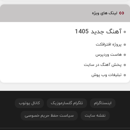
لینک های ویژه
آهنگ جدید 1405
پروژه افترافکت
هاست وردپرس
پخش آهنگ در سایت
تبلیغات وب پوش
اینستاگرام
تلگرام گلسارموزیک
کانال یوتوب
نقشه سایت
سیاست حفظ حریم خصوصی