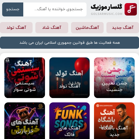
جستجو
آهنگ جدید
آهنگ‌ماشین
آهنگ شاد
آهنگ تولد
همه فعالیت ها طبق قوانین جمهوری اسلامی ایران می باشد
جشن تعیین
سیستمی
آهنگ تولد
جنسیت
شوتی سوار
آهنگ باشگاه
آهنگ های
خز پارتی
جدید
فانک