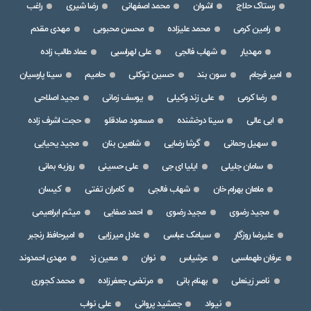
رستاک حلاج
اشوان
محمد اصفهانی
رضا شیری
راغب
رامین کرمی
محمد علیزاده
محسن محبوبی
مهدی مقدم
مهدیار
شهاب فالجی
علی لهراسبی
عماد طالب زاده
امیر فرجام
سون بند
حسین توکلی
حامیم
سینا پارسیان
رضا کرمی
علی زند وکیلی
یوسف زمانی
مجید اصلاحی
ابی عالی
سینا درخشنده
مسعود صادقلو
حجت اشرف زاده
سهیل رحمانی
گرشا رضایی
شاهین بنان
مجید یحیایی
سامان جلیلی
ایلیا ای جی
علی حسینی
روزبه بمانی
ماهان بهرام خان
شهاب فالجی
کامران تفتی
کیسان
مجید رضوی
مجید رضوی
احمد صفایی
میثم ابراهیمی
علیرضا روزگار
سیامک عباسی
عادل میرزایی
امیرحافظ رنجبر
عرفان طهماسبی
عرشیاس
نوان
معین زد
مهدی احمدوند
ناصر زینعلی
بهنام بانی
مرتضی جعفرزاده
محمد کجوری
نیواد
جمشید پروانی
علی نواب