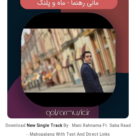
Download
New Single Track
By :
Mani Rahnama Ft. Saba Raad
–
Mahopalang
With Text And Direct Links