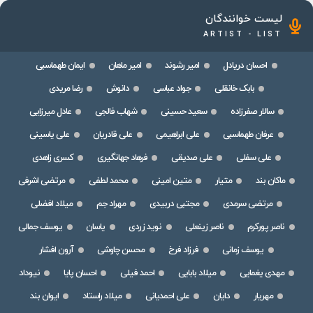
لیست خوانندگان
ARTIST - LIST
احسان دریادل
امیر رشوند
امیر ماهان
ایمان طهماسبی
بابک خانقلی
جواد عباسی
دانوش
رضا مریدی
سالار صفرزاده
سعید حسینی
شهاب فالجی
عادل میرزایی
عرفان طهماسبی
علی ابراهیمی
علی قادریان
علی یاسینی
علی سفلی
علی صدیقی
فرهاد جهانگیری
کسری زاهدی
ماکان بند
متیار
متین امینی
محمد لطفی
مرتضی اشرفی
مرتضی سرمدی
مجتبی دربیدی
مهراد جم
میلاد افضلی
ناصر پورکرم
ناصر زینعلی
نوید زردی
یاسان
یوسف جمالی
یوسف زمانی
فرزاد فرخ
محسن چاوشی
آرون افشار
مهدی یغمایی
میلاد بابایی
احمد فیلی
احسان پایا
نیوداد
مهریار
دایان
علی احمدیانی
میلاد راستاد
ایوان بند