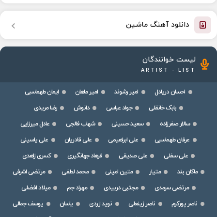
دانلود آهنگ ماشین
لیست خوانندگان
ARTIST - LIST
احسان دریادل
امیر رشوند
امیر ماهان
ایمان طهماسبی
بابک خانقلی
جواد عباسی
دانوش
رضا مریدی
سالار صفرزاده
سعید حسینی
شهاب فالجی
عادل میرزایی
عرفان طهماسبی
علی ابراهیمی
علی قادریان
علی یاسینی
علی سفلی
علی صدیقی
فرهاد جهانگیری
کسری زاهدی
ماکان بند
متیار
متین امینی
محمد لطفی
مرتضی اشرفی
مرتضی سرمدی
مجتبی دربیدی
مهراد جم
میلاد افضلی
ناصر پورکرم
ناصر زینعلی
نوید زردی
یاسان
یوسف جمالی