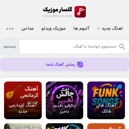
اهنگ جدید
آلبوم ها
موزیک ویدئو
مداحی
جستجو
پخش آهنگ شما
آهنگ های
چالش تغییر
آهنگ کرمانجی
فانک
ناخن
جدید