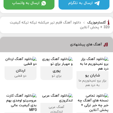
ارسال به تلگرام
ارسال به واتساپ
گلسارموزیک
دانلود آهنگ قلبم تیر میکشه تیکه تیکه کیفیت
320 + پخش آنلاین
آهنگ های پیشنهادی
پوری
اردلان
شایان یو
برای تو
دو قطبی
بزار برو نمیخوریم ما
به درد هم
آهنگ عربی
لندکروزی