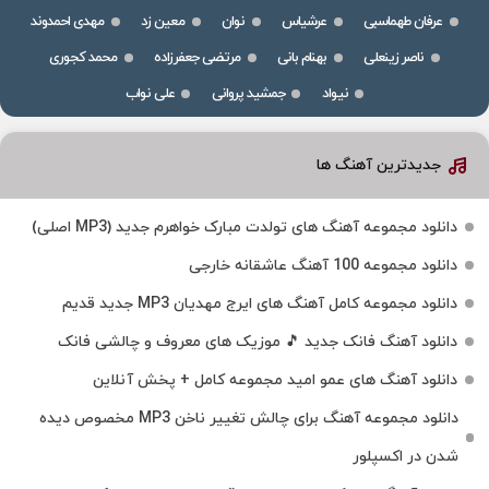
عرفان طهماسبی
عرشیاس
نوان
معین زد
مهدی احمدوند
ناصر زینعلی
بهنام بانی
مرتضی جعفرزاده
محمد کجوری
نیواد
جمشید پروانی
علی نواب
جدیدترین آهنگ ها
دانلود مجموعه آهنگ های تولدت مبارک خواهرم جدید (MP3 اصلی)
دانلود مجموعه 100 آهنگ عاشقانه خارجی
دانلود مجموعه کامل آهنگ های ایرج مهدیان MP3 جدید قدیم
دانلود آهنگ فانک جدید 🎵 موزیک‌ های معروف و چالشی فانک
دانلود آهنگ های عمو امید مجموعه کامل + پخش آنلاین
دانلود مجموعه آهنگ برای چالش تغییر ناخن MP3 مخصوص دیده
شدن در اکسپلور