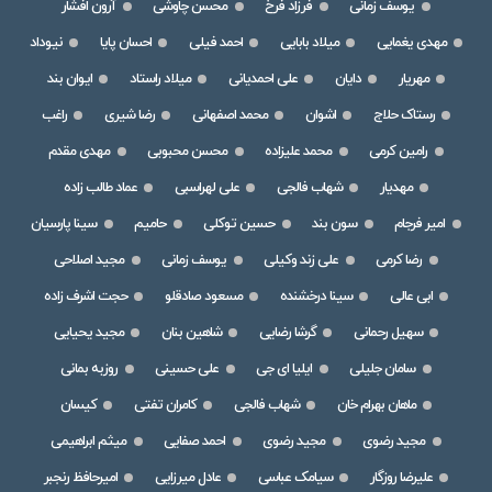
یوسف زمانی
فرزاد فرخ
محسن چاوشی
آرون افشار
مهدی یغمایی
میلاد بابایی
احمد فیلی
احسان پایا
نیوداد
مهریار
دایان
علی احمدیانی
میلاد راستاد
ایوان بند
رستاک حلاج
اشوان
محمد اصفهانی
رضا شیری
راغب
رامین کرمی
محمد علیزاده
محسن محبوبی
مهدی مقدم
مهدیار
شهاب فالجی
علی لهراسبی
عماد طالب زاده
امیر فرجام
سون بند
حسین توکلی
حامیم
سینا پارسیان
رضا کرمی
علی زند وکیلی
یوسف زمانی
مجید اصلاحی
ابی عالی
سینا درخشنده
مسعود صادقلو
حجت اشرف زاده
سهیل رحمانی
گرشا رضایی
شاهین بنان
مجید یحیایی
سامان جلیلی
ایلیا ای جی
علی حسینی
روزبه بمانی
ماهان بهرام خان
شهاب فالجی
کامران تفتی
کیسان
مجید رضوی
مجید رضوی
احمد صفایی
میثم ابراهیمی
علیرضا روزگار
سیامک عباسی
عادل میرزایی
امیرحافظ رنجبر