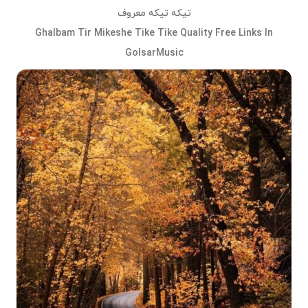
تیکه تیکه معروف
Ghalbam Tir Mikeshe Tike Tike Quality Free Links In
GolsarMusic