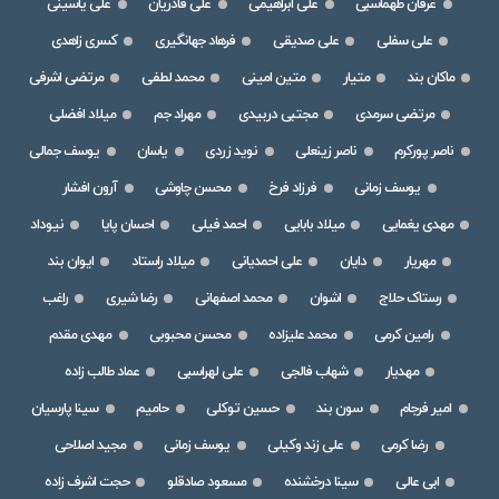
عرفان طهماسبی
علی ابراهیمی
علی قادریان
علی یاسینی
علی سفلی
علی صدیقی
فرهاد جهانگیری
کسری زاهدی
ماکان بند
متیار
متین امینی
محمد لطفی
مرتضی اشرفی
مرتضی سرمدی
مجتبی دربیدی
مهراد جم
میلاد افضلی
ناصر پورکرم
ناصر زینعلی
نوید زردی
یاسان
یوسف جمالی
یوسف زمانی
فرزاد فرخ
محسن چاوشی
آرون افشار
مهدی یغمایی
میلاد بابایی
احمد فیلی
احسان پایا
نیوداد
مهریار
دایان
علی احمدیانی
میلاد راستاد
ایوان بند
رستاک حلاج
اشوان
محمد اصفهانی
رضا شیری
راغب
رامین کرمی
محمد علیزاده
محسن محبوبی
مهدی مقدم
مهدیار
شهاب فالجی
علی لهراسبی
عماد طالب زاده
امیر فرجام
سون بند
حسین توکلی
حامیم
سینا پارسیان
رضا کرمی
علی زند وکیلی
یوسف زمانی
مجید اصلاحی
ابی عالی
سینا درخشنده
مسعود صادقلو
حجت اشرف زاده