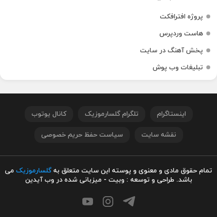
پروژه افترافکت
هاست وردپرس
پخش آهنگ در سایت
تبلیغات وب پوش
اینستاگرام
تلگرام گلسارموزیک
کانال یوتوب
نقشه سایت
سیاست حفظ حریم خصوصی
تمام حقوق مادی و معنوی و پوسته این سایت متعلق به
گلسارموزیک
می
باشد. طراحی و توسعه : وبیت - میزبانی شده در وب آیدین