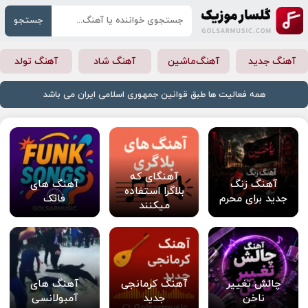
جستجو
آهنگ جدید
آهنگ‌ماشین
آهنگ شاد
آهنگ تولد
همه فعالیت ها طبق قوانین جمهوری اسلامی ایران می باشد
آهنگای که
آهنگ زنگ
آهنگ های
بلاگرا استفاده
جدید برای محرم
فانک
میکنند
چالش تغییر
آهنگ کرمانجی
آهنگ های
ناخن
جدید
آمبولانسی