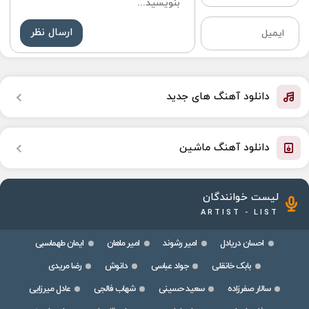
ارسال نظر
دانلود آهنگ های جدید
دانلود آهنگ ماشین
لیست خوانندگان
ARTIST - LIST
احسان دریادل
امیر رشوند
امیر ماهان
ایمان طهماسبی
بابک خانقلی
جواد عباسی
دانوش
رضا مریدی
سالار صفرزاده
سعید حسینی
شهاب فالجی
عادل میرزایی