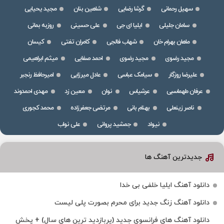
سهیل رحمانی
گرشا رضایی
شاهین بنان
مجید یحیایی
سامان جلیلی
ایلیا ای جی
علی حسینی
روزبه بمانی
ماهان بهرام خان
شهاب فالجی
کامران تفتی
کیسان
مجید رضوی
مجید رضوی
احمد صفایی
میثم ابراهیمی
علیرضا روزگار
سیامک عباسی
عادل میرزایی
امیرحافظ رنجبر
عرفان طهماسبی
عرشیاس
نوان
معین زد
مهدی احمدوند
ناصر زینعلی
بهنام بانی
مرتضی جعفرزاده
محمد کجوری
نیواد
جمشید پروانی
علی نواب
جدیدترین آهنگ ها
دانلود آهنگ ایلیا خلفی بی خدا
دانلود آهنگ زنگ جدید برای محرم بصورت پلی لیست
دانلود آهنگ های فرانسوی جدید (پربازدید ترین های سال) + پخش