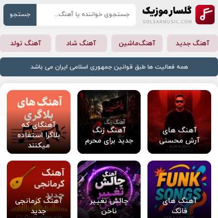
جستجو
آهنگ جدید
آهنگ‌ماشین
آهنگ شاد
آهنگ تولد
همه فعالیت ها طبق قوانین جمهوری اسلامی ایران می باشد
آهنگای که
آهنگ های
آهنگ زنگ
بلاگرا استفاده
آرش محسنی
جدید برای محرم
میکنند
آهنگ های
چالش تغییر
آهنگ کرمانجی
فانک
ناخن
جدید