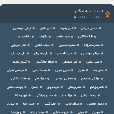
لیست خوانندگان
ARTIST - LIST
احسان دریادل
امیر رشوند
امیر ماهان
ایمان طهماسبی
بابک خانقلی
جواد عباسی
دانوش
رضا مریدی
سالار صفرزاده
سعید حسینی
شهاب فالجی
عادل میرزایی
عرفان طهماسبی
علی ابراهیمی
علی قادریان
علی یاسینی
علی سفلی
علی صدیقی
فرهاد جهانگیری
کسری زاهدی
ماکان بند
متیار
متین امینی
محمد لطفی
مرتضی اشرفی
مرتضی سرمدی
مجتبی دربیدی
مهراد جم
میلاد افضلی
ناصر پورکرم
ناصر زینعلی
نوید زردی
یاسان
یوسف جمالی
یوسف زمانی
فرزاد فرخ
محسن چاوشی
آرون افشار
مهدی یغمایی
میلاد بابایی
احمد فیلی
احسان پایا
نیوداد
مهریار
دایان
علی احمدیانی
میلاد راستاد
ایوان بند