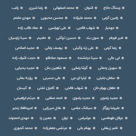
رستاک حلاج
اشوان
محمد اصفهانی
رضا شیری
راغب
رامین کرمی
محمد علیزاده
محسن محبوبی
مهدی مقدم
مهدیار
شهاب فالجی
علی لهراسبی
عماد طالب زاده
امیر فرجام
سون بند
حسین توکلی
حامیم
سینا پارسیان
رضا کرمی
علی زند وکیلی
یوسف زمانی
مجید اصلاحی
ابی عالی
سینا درخشنده
مسعود صادقلو
حجت اشرف زاده
سهیل رحمانی
گرشا رضایی
شاهین بنان
مجید یحیایی
سامان جلیلی
ایلیا ای جی
علی حسینی
روزبه بمانی
ماهان بهرام خان
شهاب فالجی
کامران تفتی
کیسان
مجید رضوی
مجید رضوی
احمد صفایی
میثم ابراهیمی
علیرضا روزگار
سیامک عباسی
عادل میرزایی
امیرحافظ رنجبر
عرفان طهماسبی
عرشیاس
نوان
معین زد
مهدی احمدوند
ناصر زینعلی
بهنام بانی
مرتضی جعفرزاده
محمد کجوری