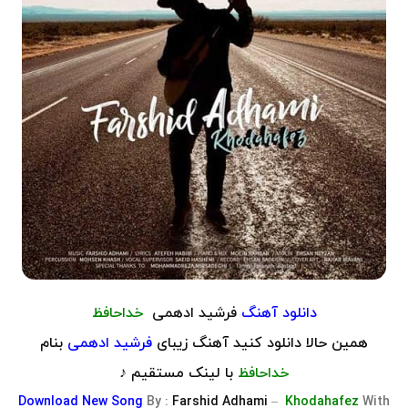
دانلود آهنگ
فرشید ادهمی
خداحافظ
همین حالا دانلود کنید آهنگ زیبای
فرشید ادهمی
بنام
خداحافظ
با لینک مستقیم ♪
Download
New Song
By :
Farshid Adhami
–
Khodahafez
With