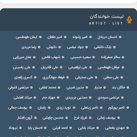
لیست خوانندگان
ARTIST - LIST
احسان دریادل
امیر رشوند
امیر ماهان
ایمان طهماسبی
بابک خانقلی
جواد عباسی
دانوش
رضا مریدی
سالار صفرزاده
سعید حسینی
شهاب فالجی
عادل میرزایی
عرفان طهماسبی
علی ابراهیمی
علی قادریان
علی یاسینی
علی سفلی
علی صدیقی
فرهاد جهانگیری
کسری زاهدی
ماکان بند
متیار
متین امینی
محمد لطفی
مرتضی اشرفی
مرتضی سرمدی
مجتبی دربیدی
مهراد جم
میلاد افضلی
ناصر پورکرم
ناصر زینعلی
نوید زردی
یاسان
یوسف جمالی
یوسف زمانی
فرزاد فرخ
محسن چاوشی
آرون افشار
مهدی یغمایی
میلاد بابایی
احمد فیلی
احسان پایا
نیوداد