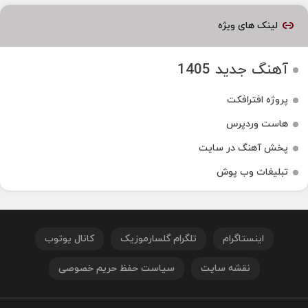
لینک های ویژه
آهنگ جدید 1405
پروژه افترافکت
هاست وردپرس
پخش آهنگ در سایت
تبلیغات وب پوش
اینستاگرام
تلگرام گلسارموزیک
کانال یوتوب
نقشه سایت
سیاست حفظ حریم خصوصی