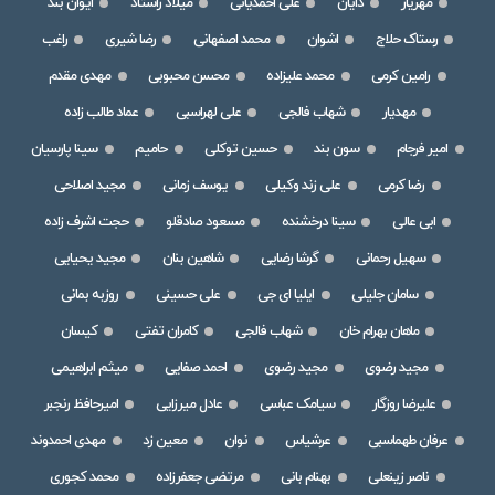
مهریار
دایان
علی احمدیانی
میلاد راستاد
ایوان بند
رستاک حلاج
اشوان
محمد اصفهانی
رضا شیری
راغب
رامین کرمی
محمد علیزاده
محسن محبوبی
مهدی مقدم
مهدیار
شهاب فالجی
علی لهراسبی
عماد طالب زاده
امیر فرجام
سون بند
حسین توکلی
حامیم
سینا پارسیان
رضا کرمی
علی زند وکیلی
یوسف زمانی
مجید اصلاحی
ابی عالی
سینا درخشنده
مسعود صادقلو
حجت اشرف زاده
سهیل رحمانی
گرشا رضایی
شاهین بنان
مجید یحیایی
سامان جلیلی
ایلیا ای جی
علی حسینی
روزبه بمانی
ماهان بهرام خان
شهاب فالجی
کامران تفتی
کیسان
مجید رضوی
مجید رضوی
احمد صفایی
میثم ابراهیمی
علیرضا روزگار
سیامک عباسی
عادل میرزایی
امیرحافظ رنجبر
عرفان طهماسبی
عرشیاس
نوان
معین زد
مهدی احمدوند
ناصر زینعلی
بهنام بانی
مرتضی جعفرزاده
محمد کجوری