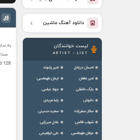
دانلود آهنگ ماشین
به سای
لیست خوانندگان
ARTIST - LIST
صدا فرزا
d 128
احسان دریادل
امیر رشوند
امیر ماهان
ایمان طهماسبی
بابک خانقلی
جواد عباسی
دانوش
رضا مریدی
سالار صفرزاده
سعید حسینی
شهاب فالجی
عادل میرزایی
عرفان طهماسبی
علی ابراهیمی