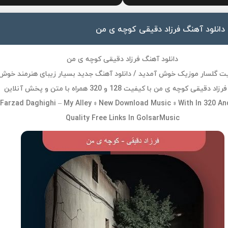
دانلود آهنگ فرزاد دقیقی کوچه ی من
دانلود آهنگ فرزاد دقیقی کوچه ی من
ت گلسار موزیک خوش آمدید / دانلود آهنگ جدید بسیار زیبای هنرمند خوش
د دقیقی کوچه ی من با کیفیت 128 و 320 همراه با متن و پخش آنلاین
Farzad Daghighi – My Alley » New Download Music » With In 320 An
Quality Free Links In GolsarMusic