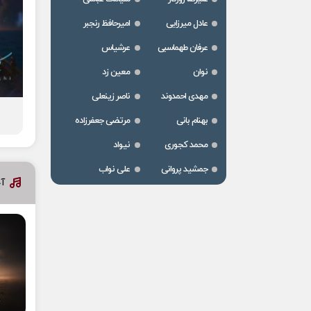
عادل میرزایی
امیرحافظ رنجبر
عرفان طهماسبی
عرشیاس
نوان
معین زد
مهدی احمدوند
ناصر زینعلی
بهنام بانی
مرتضی جعفرزاده
محمد کجوری
نیواد
جمشید پروانی
علی نواب
آخ