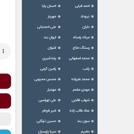
احمد فیلی
احسان پایا
نیوداد
مهریار
دایان
علی احمدیانی
میلاد راستاد
ایوان بند
رستاک حلاج
اشوان
محمد اصفهانی
رضا شیری
راغب
رامین کرمی
محمد علیزاده
محسن محبوبی
مهدی مقدم
مهدیار
شهاب فالجی
علی لهراسبی
عماد طالب زاده
امیر فرجام
سون بند
حسین توکلی
حامیم
سینا پارسیان