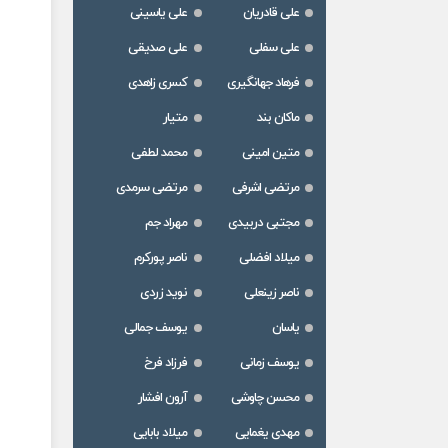
علی قادریان
علی یاسینی
علی سفلی
علی صدیقی
فرهاد جهانگیری
کسری زاهدی
ماکان بند
متیار
متین امینی
محمد لطفی
مرتضی اشرفی
مرتضی سرمدی
مجتبی دربیدی
مهراد جم
میلاد افضلی
ناصر پورکرم
ناصر زینعلی
نوید زردی
یاسان
یوسف جمالی
یوسف زمانی
فرزاد فرخ
محسن چاوشی
آرون افشار
مهدی یغمایی
میلاد بابایی