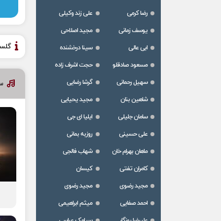
رضا کرمی
علی زند وکیلی
یوسف زمانی
مجید اصلاحی
گلس
ابی عالی
سینا درخشنده
مسعود صادقلو
حجت اشرف زاده
سهیل رحمانی
گرشا رضایی
سا
شاهین بنان
مجید یحیایی
سامان جلیلی
ایلیا ای جی
علی حسینی
روزبه بمانی
ماهان بهرام خان
شهاب فالجی
کامران تفتی
کیسان
مجید رضوی
مجید رضوی
احمد صفایی
میثم ابراهیمی
علیرضا روزگار
سیامک عباسی