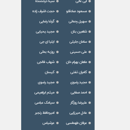
ابی عالی
سینا درخشنده
مسعود صادقلو
حجت اشرف زاده
سهیل رحمانی
گرشا رضایی
شاهین بنان
مجید یحیایی
سامان جلیلی
ایلیا ای جی
علی حسینی
روزبه بمانی
ماهان بهرام خان
شهاب فالجی
کامران تفتی
کیسان
مجید رضوی
مجید رضوی
احمد صفایی
میثم ابراهیمی
علیرضا روزگار
سیامک عباسی
عادل میرزایی
امیرحافظ رنجبر
عرفان طهماسبی
عرشیاس