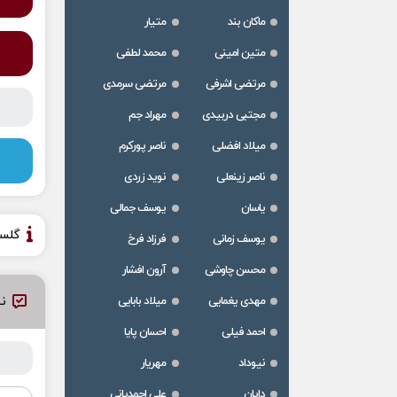
ماکان بند
متیار
متین امینی
محمد لطفی
مرتضی اشرفی
مرتضی سرمدی
مجتبی دربیدی
مهراد جم
میلاد افضلی
ناصر پورکرم
ناصر زینعلی
نوید زردی
یاسان
یوسف جمالی
گلس
یوسف زمانی
فرزاد فرخ
محسن چاوشی
آرون افشار
مهدی یغمایی
میلاد بابایی
نظ
احمد فیلی
احسان پایا
نیوداد
مهریار
دایان
علی احمدیانی