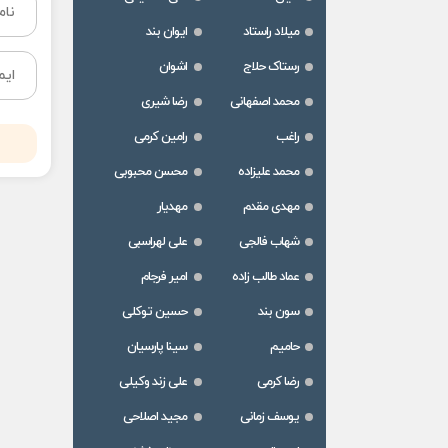
میلاد راستاد
ایوان بند
رستاک حلاج
اشوان
محمد اصفهانی
رضا شیری
راغب
رامین کرمی
محمد علیزاده
محسن محبوبی
مهدی مقدم
مهدیار
شهاب فالجی
علی لهراسبی
عماد طالب زاده
امیر فرجام
سون بند
حسین توکلی
حامیم
سینا پارسیان
رضا کرمی
علی زند وکیلی
یوسف زمانی
مجید اصلاحی