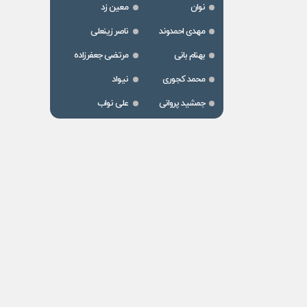
نوان
معین زد
مهدی احمدوند
ناصر زینعلی
بهنام بانی
مرتضی جعفرزاده
محمد کجوری
نیواد
جمشید پروانی
علی نواب