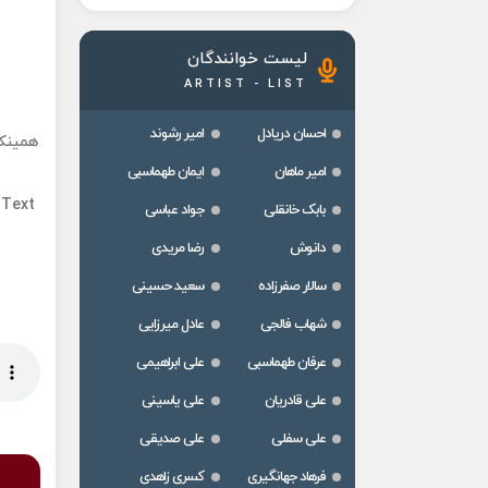
لیست خوانندگان
ARTIST - LIST
احسان دریادل
امیر رشوند
همینک 
امیر ماهان
ایمان طهماسبی
 Text
بابک خانقلی
جواد عباسی
دانوش
رضا مریدی
سالار صفرزاده
سعید حسینی
شهاب فالجی
عادل میرزایی
عرفان طهماسبی
علی ابراهیمی
علی قادریان
علی یاسینی
علی سفلی
علی صدیقی
فرهاد جهانگیری
کسری زاهدی