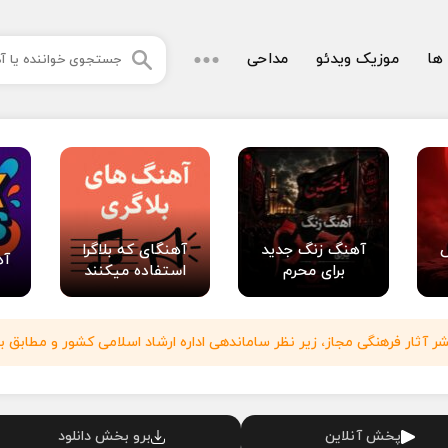
 ها
موزیک ویدئو
مداحی
آهنگ زنگ جدید
آهنگای که بلاگرا
آه
برای محرم
استفاده میکنند
آثار فرهنگی مجاز، زیر نظر ساماندهی اداره ارشاد اسلامی کشور و مطابق با
پخش آنلاین
برو بخش دانلود