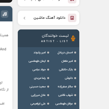
دانلود آهنگ ماشین
همینک
لیست خوانندگان
ARTIST - LIST
 And
احسان دریادل
امیر رشوند
امیر ماهان
ایمان طهماسبی
بابک خانقلی
جواد عباسی
دانوش
رضا مریدی
ای
سالار صفرزاده
سعید حسینی
از نگا
شهاب فالجی
عادل میرزایی
عرفان طهماسبی
علی ابراهیمی
افس