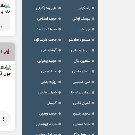
رضا کرمی
علی زند وکیلی
یوسف زمانی
مجید اصلاحی
ب
ابی عالی
سینا درخشنده
مسعود صادقلو
حجت اشرف زاده
سهیل رحمانی
گرشا رضایی
آ
شاهین بنان
مجید یحیایی
سامان جلیلی
ایلیا ای جی
علی حسینی
روزبه بمانی
ماهان بهرام خان
شهاب فالجی
کامران تفتی
کیسان
مجید رضوی
مجید رضوی
احمد صفایی
میثم ابراهیمی
علیرضا روزگار
سیامک عباسی