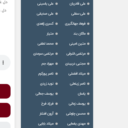
دل غ
علی قادریان
علی یاسینی
دل غ
علی سفلی
علی صدیقی
فرهاد جهانگیری
کسری زاهدی
ماکان بند
متیار
متین امینی
محمد لطفی
مرتضی اشرفی
مرتضی سرمدی
مجتبی دربیدی
مهراد جم
میلاد افضلی
ناصر پورکرم
ناصر زینعلی
نوید زردی
یاسان
یوسف جمالی
یوسف زمانی
فرزاد فرخ
محسن چاوشی
آرون افشار
مهدی یغمایی
میلاد بابایی