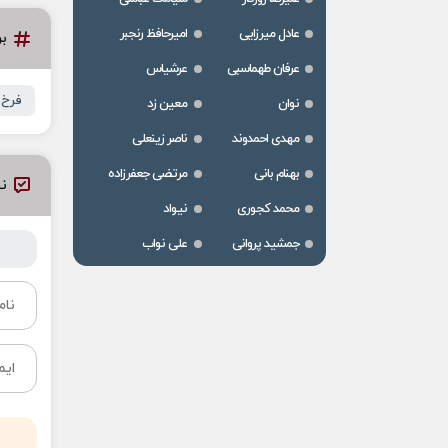
عادل میرزایی
امیرحافظ رنجبر
ب
عرفان طهماسبی
عرشیاس
فرخ
نوان
معین زد
مهدی احمدوند
ناصر زینعلی
بهنام بانی
مرتضی جعفرزاده
نظ
محمد کجوری
نیواد
جمشید پروانی
علی نواب