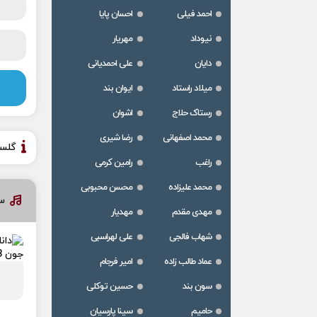
احمد فیلی
احسان پایا
نیوداد
مهریار
دایان
علی احمدیانی
میلاد راستاد
ایوان بند
رستاک حلاج
اشوان
محمد اصفهانی
رضا شیری
گلس
راغب
رامین کرمی
محمد علیزاده
محسن محبوبی
س
مهدی مقدم
مهدیار
شهاب فالجی
علی لهراسبی
عماد طالب زاده
امیر فرجام
سون بند
حسین توکلی
حامیم
سینا پارسیان