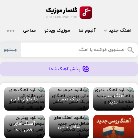
اهنگ جدید
آلبوم ها
موزیک ویدئو
مداحی
جستجو
پخش آهنگ شما
آهنگ بندری
بریک دنس
مازندرانی لاتی
جدید
آهنگ های
شافل دنس
رقص باله