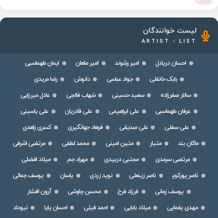
لیست خوانندگان
ARTIST - LIST
احسان دریادل
امیر رشوند
امیر ماهان
ایمان طهماسبی
بابک خانقلی
جواد عباسی
دانوش
رضا مریدی
سالار صفرزاده
سعید حسینی
شهاب فالجی
عادل میرزایی
عرفان طهماسبی
علی ابراهیمی
علی قادریان
علی یاسینی
علی سفلی
علی صدیقی
فرهاد جهانگیری
کسری زاهدی
ماکان بند
متیار
متین امینی
محمد لطفی
مرتضی اشرفی
مرتضی سرمدی
مجتبی دربیدی
مهراد جم
میلاد افضلی
ناصر پورکرم
ناصر زینعلی
نوید زردی
یاسان
یوسف جمالی
یوسف زمانی
فرزاد فرخ
محسن چاوشی
آرون افشار
مهدی یغمایی
میلاد بابایی
احمد فیلی
احسان پایا
نیوداد