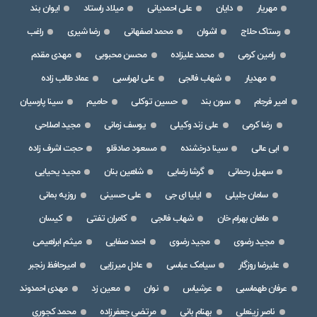
مهریار
دایان
علی احمدیانی
میلاد راستاد
ایوان بند
رستاک حلاج
اشوان
محمد اصفهانی
رضا شیری
راغب
رامین کرمی
محمد علیزاده
محسن محبوبی
مهدی مقدم
مهدیار
شهاب فالجی
علی لهراسبی
عماد طالب زاده
امیر فرجام
سون بند
حسین توکلی
حامیم
سینا پارسیان
رضا کرمی
علی زند وکیلی
یوسف زمانی
مجید اصلاحی
ابی عالی
سینا درخشنده
مسعود صادقلو
حجت اشرف زاده
سهیل رحمانی
گرشا رضایی
شاهین بنان
مجید یحیایی
سامان جلیلی
ایلیا ای جی
علی حسینی
روزبه بمانی
ماهان بهرام خان
شهاب فالجی
کامران تفتی
کیسان
مجید رضوی
مجید رضوی
احمد صفایی
میثم ابراهیمی
علیرضا روزگار
سیامک عباسی
عادل میرزایی
امیرحافظ رنجبر
عرفان طهماسبی
عرشیاس
نوان
معین زد
مهدی احمدوند
ناصر زینعلی
بهنام بانی
مرتضی جعفرزاده
محمد کجوری