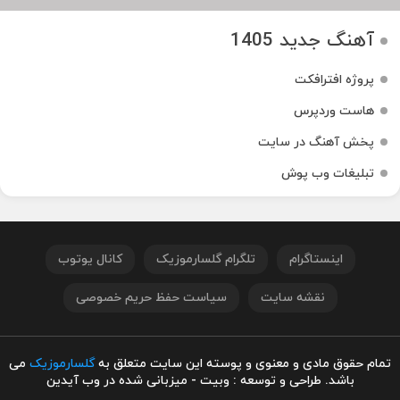
آهنگ جدید 1405
پروژه افترافکت
هاست وردپرس
پخش آهنگ در سایت
تبلیغات وب پوش
اینستاگرام
تلگرام گلسارموزیک
کانال یوتوب
نقشه سایت
سیاست حفظ حریم خصوصی
تمام حقوق مادی و معنوی و پوسته این سایت متعلق به
گلسارموزیک
می
باشد. طراحی و توسعه : وبیت - میزبانی شده در وب آیدین