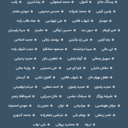
رستاک حلاج
اشوان
محمد اصفهانی
رضا شیری
راغب
رامین کرمی
محمد علیزاده
محسن محبوبی
مهدی مقدم
مهدیار
شهاب فالجی
علی لهراسبی
عماد طالب زاده
امیر فرجام
سون بند
حسین توکلی
حامیم
سینا پارسیان
رضا کرمی
علی زند وکیلی
یوسف زمانی
مجید اصلاحی
ابی عالی
سینا درخشنده
مسعود صادقلو
حجت اشرف زاده
سهیل رحمانی
گرشا رضایی
شاهین بنان
مجید یحیایی
سامان جلیلی
ایلیا ای جی
علی حسینی
روزبه بمانی
ماهان بهرام خان
شهاب فالجی
کامران تفتی
کیسان
مجید رضوی
مجید رضوی
احمد صفایی
میثم ابراهیمی
علیرضا روزگار
سیامک عباسی
عادل میرزایی
امیرحافظ رنجبر
عرفان طهماسبی
عرشیاس
نوان
معین زد
مهدی احمدوند
ناصر زینعلی
بهنام بانی
مرتضی جعفرزاده
محمد کجوری
نیواد
جمشید پروانی
علی نواب