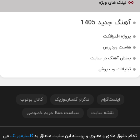
لینک های ویژه
آهنگ جدید 1405
پروژه افترافکت
هاست وردپرس
پخش آهنگ در سایت
تبلیغات وب پوش
اینستاگرام
تلگرام گلسارموزیک
کانال یوتوب
نقشه سایت
سیاست حفظ حریم خصوصی
تمام حقوق مادی و معنوی و پوسته این سایت متعلق به
گلسارموزیک
می