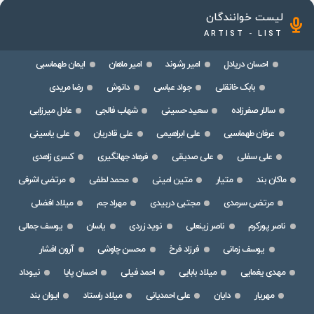
لیست خوانندگان
ARTIST - LIST
احسان دریادل
امیر رشوند
امیر ماهان
ایمان طهماسبی
بابک خانقلی
جواد عباسی
دانوش
رضا مریدی
سالار صفرزاده
سعید حسینی
شهاب فالجی
عادل میرزایی
عرفان طهماسبی
علی ابراهیمی
علی قادریان
علی یاسینی
علی سفلی
علی صدیقی
فرهاد جهانگیری
کسری زاهدی
ماکان بند
متیار
متین امینی
محمد لطفی
مرتضی اشرفی
مرتضی سرمدی
مجتبی دربیدی
مهراد جم
میلاد افضلی
ناصر پورکرم
ناصر زینعلی
نوید زردی
یاسان
یوسف جمالی
یوسف زمانی
فرزاد فرخ
محسن چاوشی
آرون افشار
مهدی یغمایی
میلاد بابایی
احمد فیلی
احسان پایا
نیوداد
مهریار
دایان
علی احمدیانی
میلاد راستاد
ایوان بند