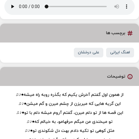
برچسب ها
اهنگ ایرانی
علی درخشان
توضیحات
از همون اول گفتم آخرش یکیم که بگذره روبه راه میشه●♪♫
این گریه هایی که میریزن از چشم میرن و گم میشن●♪♫
این قصه ها از تو دلم میرن، گفتم آروم میشه دلم با تو●♪♫
تو میخندی من میگم حرفهامو، به خیالم که●♪♫
مثل کوهی تو تکیه دادم بهت دل شکوندی تو●♪♫