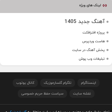
لینک های ویژه
آهنگ جدید 1405
پروژه افترافکت
هاست وردپرس
پخش آهنگ در سایت
تبلیغات وب پوش
اینستاگرام
تلگرام گلسارموزیک
کانال یوتوب
نقشه سایت
سیاست حفظ حریم خصوصی