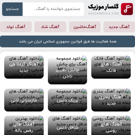
جستجو
آهنگ جدید
آهنگ‌ماشین
آهنگ شاد
آهنگ تولد
همه فعالیت ها طبق قوانین جمهوری اسلامی ایران می باشد
آهنگ های
آهنگ کرمانجی
چالش تغییر
فانک
جدید
ناخن
آهنگ بندری
بریک دنس
مازندرانی لاتی
جدید
آهنگ های
آهنگ های
شافل دنس
روسی
رقص باله