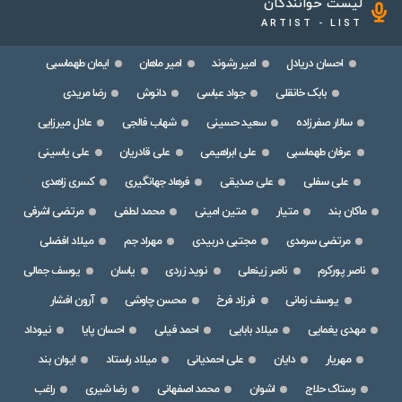
لیست خوانندگان
ARTIST - LIST
احسان دریادل
امیر رشوند
امیر ماهان
ایمان طهماسبی
بابک خانقلی
جواد عباسی
دانوش
رضا مریدی
سالار صفرزاده
سعید حسینی
شهاب فالجی
عادل میرزایی
عرفان طهماسبی
علی ابراهیمی
علی قادریان
علی یاسینی
علی سفلی
علی صدیقی
فرهاد جهانگیری
کسری زاهدی
ماکان بند
متیار
متین امینی
محمد لطفی
مرتضی اشرفی
مرتضی سرمدی
مجتبی دربیدی
مهراد جم
میلاد افضلی
ناصر پورکرم
ناصر زینعلی
نوید زردی
یاسان
یوسف جمالی
یوسف زمانی
فرزاد فرخ
محسن چاوشی
آرون افشار
مهدی یغمایی
میلاد بابایی
احمد فیلی
احسان پایا
نیوداد
مهریار
دایان
علی احمدیانی
میلاد راستاد
ایوان بند
رستاک حلاج
اشوان
محمد اصفهانی
رضا شیری
راغب