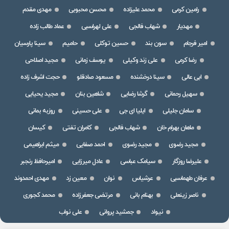
رامین کرمی
محمد علیزاده
محسن محبوبی
مهدی مقدم
مهدیار
شهاب فالجی
علی لهراسبی
عماد طالب زاده
امیر فرجام
سون بند
حسین توکلی
حامیم
سینا پارسیان
رضا کرمی
علی زند وکیلی
یوسف زمانی
مجید اصلاحی
ابی عالی
سینا درخشنده
مسعود صادقلو
حجت اشرف زاده
سهیل رحمانی
گرشا رضایی
شاهین بنان
مجید یحیایی
سامان جلیلی
ایلیا ای جی
علی حسینی
روزبه بمانی
ماهان بهرام خان
شهاب فالجی
کامران تفتی
کیسان
مجید رضوی
مجید رضوی
احمد صفایی
میثم ابراهیمی
علیرضا روزگار
سیامک عباسی
عادل میرزایی
امیرحافظ رنجبر
عرفان طهماسبی
عرشیاس
نوان
معین زد
مهدی احمدوند
ناصر زینعلی
بهنام بانی
مرتضی جعفرزاده
محمد کجوری
نیواد
جمشید پروانی
علی نواب