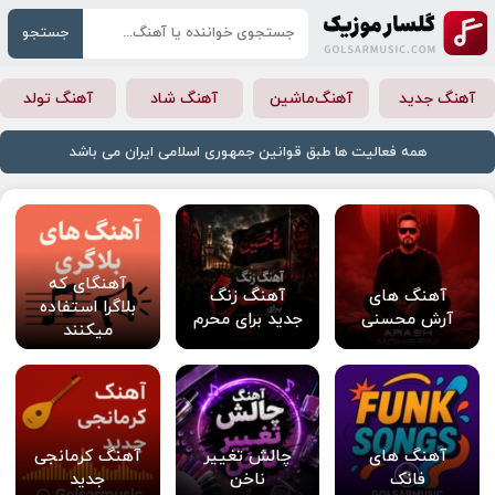
جستجو
آهنگ جدید
آهنگ‌ماشین
آهنگ شاد
آهنگ تولد
همه فعالیت ها طبق قوانین جمهوری اسلامی ایران می باشد
آهنگای که
آهنگ های
آهنگ زنگ
بلاگرا استفاده
آرش محسنی
جدید برای محرم
میکنند
آهنگ های
چالش تغییر
آهنگ کرمانجی
فانک
ناخن
جدید