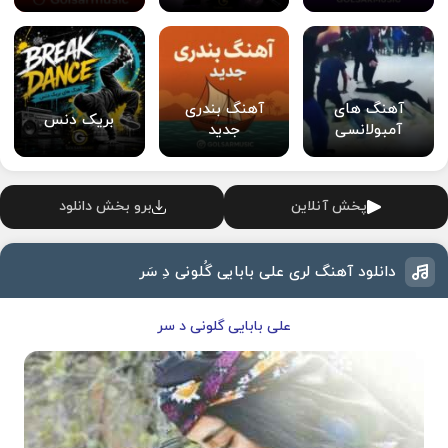
آهنگ های
آهنگ بندری
بریک دنس
آمبولانسی
جدید
پخش آنلاین
برو بخش دانلود
دانلود آهنگ لری علی بابایی گُلونی دِ سَر
علی بابایی گلونی د سر