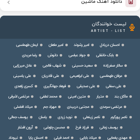
دانلود آهنگ ماشین
لیست خوانندگان
ARTIST - LIST
احسان دریادل
امیر رشوند
امیر ماهان
ایمان طهماسبی
بابک خانقلی
جواد عباسی
دانوش
رضا مریدی
سالار صفرزاده
سعید حسینی
شهاب فالجی
عادل میرزایی
عرفان طهماسبی
علی ابراهیمی
علی قادریان
علی یاسینی
علی سفلی
علی صدیقی
فرهاد جهانگیری
کسری زاهدی
ماکان بند
متیار
متین امینی
محمد لطفی
مرتضی اشرفی
مرتضی سرمدی
مجتبی دربیدی
مهراد جم
میلاد افضلی
ناصر پورکرم
ناصر زینعلی
نوید زردی
یاسان
یوسف جمالی
یوسف زمانی
فرزاد فرخ
محسن چاوشی
آرون افشار
مهدی یغمایی
میلاد بابایی
احمد فیلی
احسان پایا
نیوداد