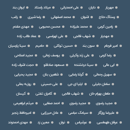
مهریار
دایان
علی احمدیانی
میلاد راستاد
ایوان بند
رستاک حلاج
اشوان
محمد اصفهانی
رضا شیری
راغب
رامین کرمی
محمد علیزاده
محسن محبوبی
مهدی مقدم
مهدیار
شهاب فالجی
علی لهراسبی
عماد طالب زاده
امیر فرجام
سون بند
حسین توکلی
حامیم
سینا پارسیان
رضا کرمی
علی زند وکیلی
یوسف زمانی
مجید اصلاحی
ابی عالی
سینا درخشنده
مسعود صادقلو
حجت اشرف زاده
سهیل رحمانی
گرشا رضایی
شاهین بنان
مجید یحیایی
سامان جلیلی
ایلیا ای جی
علی حسینی
روزبه بمانی
ماهان بهرام خان
شهاب فالجی
کامران تفتی
کیسان
مجید رضوی
مجید رضوی
احمد صفایی
میثم ابراهیمی
علیرضا روزگار
سیامک عباسی
عادل میرزایی
امیرحافظ رنجبر
عرفان طهماسبی
عرشیاس
نوان
معین زد
مهدی احمدوند