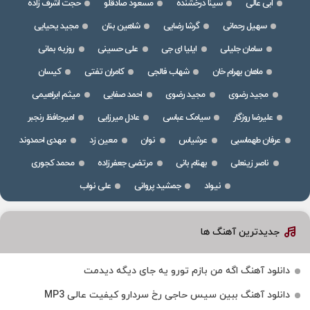
ابی عالی
سینا درخشنده
مسعود صادقلو
حجت اشرف زاده
سهیل رحمانی
گرشا رضایی
شاهین بنان
مجید یحیایی
سامان جلیلی
ایلیا ای جی
علی حسینی
روزبه بمانی
ماهان بهرام خان
شهاب فالجی
کامران تفتی
کیسان
مجید رضوی
مجید رضوی
احمد صفایی
میثم ابراهیمی
علیرضا روزگار
سیامک عباسی
عادل میرزایی
امیرحافظ رنجبر
عرفان طهماسبی
عرشیاس
نوان
معین زد
مهدی احمدوند
ناصر زینعلی
بهنام بانی
مرتضی جعفرزاده
محمد کجوری
نیواد
جمشید پروانی
علی نواب
جدیدترین آهنگ ها
دانلود آهنگ اگه من بازم تورو یه جای دیگه دیدمت
دانلود آهنگ ببین سیس حاجی رخ سردارو کیفیت عالی MP3