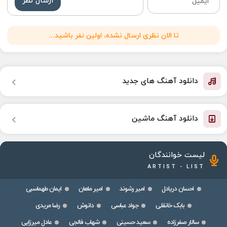
ارسال نظر
تا الان نظری ارسال نشده، اولین نفر باشید...
دانلود آهنگ های جدید
دانلود آهنگ ماشین
لیست خوانندگان
ARTIST - LIST
احسان دریادل
امیر رشوند
امیر ماهان
ایمان طهماسبی
بابک خانقلی
جواد عباسی
دانوش
رضا مریدی
سالار صفرزاده
سعید حسینی
شهاب فالجی
عادل میرزایی