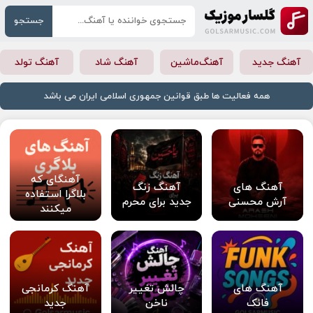
جستجو
آهنگ جدید
آهنگ‌ماشین
آهنگ شاد
آهنگ تولد
همه فعالیت ها طبق قوانین جمهوری اسلامی ایران می باشد
آهنگای که
آهنگ های
آهنگ زنگ
بلاگرا استفاده
آرش محسنی
جدید برای محرم
میکنند
آهنگ های
چالش تغییر
آهنگ کرمانجی
فانک
ناخن
جدید