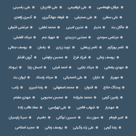
عرفان طهماسبی
علی ابراهیمی
علی قادریان
علی یاسینی
علی سفلی
علی صدیقی
فرهاد جهانگیری
کسری زاهدی
ماکان بند
متیار
متین امینی
محمد لطفی
مرتضی اشرفی
مرتضی سرمدی
مجتبی دربیدی
مهراد جم
میلاد افضلی
ناصر پورکرم
ناصر زینعلی
نوید زردی
یاسان
یوسف جمالی
یوسف زمانی
فرزاد فرخ
محسن چاوشی
آرون افشار
مهدی یغمایی
میلاد بابایی
احمد فیلی
احسان پایا
نیوداد
مهریار
دایان
علی احمدیانی
میلاد راستاد
ایوان بند
رستاک حلاج
اشوان
محمد اصفهانی
رضا شیری
راغب
رامین کرمی
محمد علیزاده
محسن محبوبی
مهدی مقدم
مهدیار
شهاب فالجی
علی لهراسبی
عماد طالب زاده
امیر فرجام
سون بند
حسین توکلی
حامیم
سینا پارسیان
رضا کرمی
علی زند وکیلی
یوسف زمانی
مجید اصلاحی