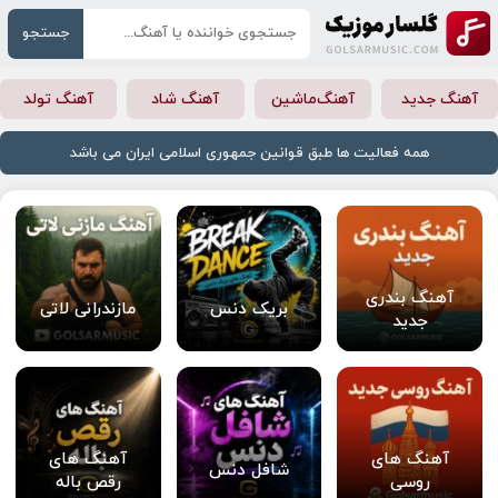
جستجو
آهنگ جدید
آهنگ‌ماشین
آهنگ شاد
آهنگ تولد
همه فعالیت ها طبق قوانین جمهوری اسلامی ایران می باشد
آهنگ بندری
بریک دنس
مازندرانی لاتی
جدید
آهنگ های
آهنگ های
شافل دنس
روسی
رقص باله