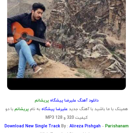
دانلود آهنگ علیرضا پیشگاه
پریشانم
همینک با ما باشید با آهنگ جدید
علیرضا پیشگاه
به نام
پریشانم
با دو
کیفیت 320 و 128 MP3
Download
New Single Track
By :
Alireza Pishgah
–
Parishanam