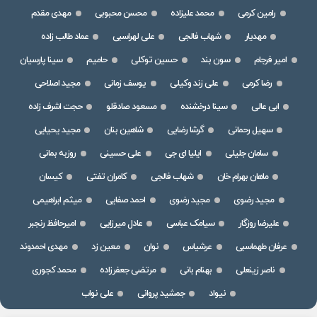
رامین کرمی
محمد علیزاده
محسن محبوبی
مهدی مقدم
مهدیار
شهاب فالجی
علی لهراسبی
عماد طالب زاده
امیر فرجام
سون بند
حسین توکلی
حامیم
سینا پارسیان
رضا کرمی
علی زند وکیلی
یوسف زمانی
مجید اصلاحی
ابی عالی
سینا درخشنده
مسعود صادقلو
حجت اشرف زاده
سهیل رحمانی
گرشا رضایی
شاهین بنان
مجید یحیایی
سامان جلیلی
ایلیا ای جی
علی حسینی
روزبه بمانی
ماهان بهرام خان
شهاب فالجی
کامران تفتی
کیسان
مجید رضوی
مجید رضوی
احمد صفایی
میثم ابراهیمی
علیرضا روزگار
سیامک عباسی
عادل میرزایی
امیرحافظ رنجبر
عرفان طهماسبی
عرشیاس
نوان
معین زد
مهدی احمدوند
ناصر زینعلی
بهنام بانی
مرتضی جعفرزاده
محمد کجوری
نیواد
جمشید پروانی
علی نواب