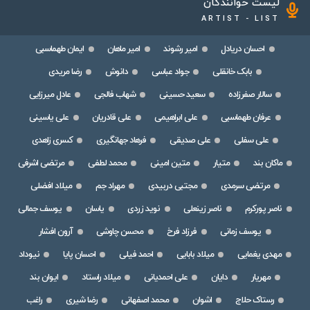
لیست خوانندگان
ARTIST - LIST
احسان دریادل
امیر رشوند
امیر ماهان
ایمان طهماسبی
بابک خانقلی
جواد عباسی
دانوش
رضا مریدی
سالار صفرزاده
سعید حسینی
شهاب فالجی
عادل میرزایی
عرفان طهماسبی
علی ابراهیمی
علی قادریان
علی یاسینی
علی سفلی
علی صدیقی
فرهاد جهانگیری
کسری زاهدی
ماکان بند
متیار
متین امینی
محمد لطفی
مرتضی اشرفی
مرتضی سرمدی
مجتبی دربیدی
مهراد جم
میلاد افضلی
ناصر پورکرم
ناصر زینعلی
نوید زردی
یاسان
یوسف جمالی
یوسف زمانی
فرزاد فرخ
محسن چاوشی
آرون افشار
مهدی یغمایی
میلاد بابایی
احمد فیلی
احسان پایا
نیوداد
مهریار
دایان
علی احمدیانی
میلاد راستاد
ایوان بند
رستاک حلاج
اشوان
محمد اصفهانی
رضا شیری
راغب