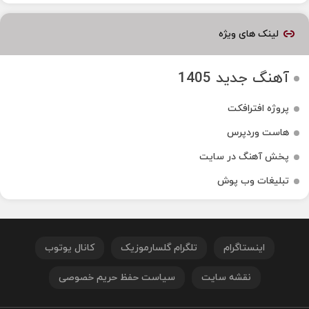
لینک های ویژه
آهنگ جدید 1405
پروژه افترافکت
هاست وردپرس
پخش آهنگ در سایت
تبلیغات وب پوش
اینستاگرام
تلگرام گلسارموزیک
کانال یوتوب
نقشه سایت
سیاست حفظ حریم خصوصی