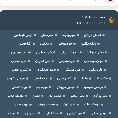
لیست خوانندگان
ARTIST - LIST
احسان دریادل
امیر رشوند
امیر ماهان
ایمان طهماسبی
بابک خانقلی
جواد عباسی
دانوش
رضا مریدی
سالار صفرزاده
سعید حسینی
شهاب فالجی
عادل میرزایی
عرفان طهماسبی
علی ابراهیمی
علی قادریان
علی یاسینی
علی سفلی
علی صدیقی
فرهاد جهانگیری
کسری زاهدی
ماکان بند
متیار
متین امینی
محمد لطفی
مرتضی اشرفی
مرتضی سرمدی
مجتبی دربیدی
مهراد جم
میلاد افضلی
ناصر پورکرم
ناصر زینعلی
نوید زردی
یاسان
یوسف جمالی
یوسف زمانی
فرزاد فرخ
محسن چاوشی
آرون افشار
مهدی یغمایی
میلاد بابایی
احمد فیلی
احسان پایا
نیوداد