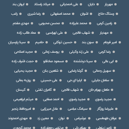
مهریار
دایان
علی احمدیانی
میلاد راستاد
ایوان بند
رستاک حلاج
اشوان
محمد اصفهانی
رضا شیری
راغب
رامین کرمی
محمد علیزاده
محسن محبوبی
مهدی مقدم
مهدیار
شهاب فالجی
علی لهراسبی
عماد طالب زاده
امیر فرجام
سون بند
حسین توکلی
حامیم
سینا پارسیان
رضا کرمی
علی زند وکیلی
یوسف زمانی
مجید اصلاحی
ابی عالی
سینا درخشنده
مسعود صادقلو
حجت اشرف زاده
سهیل رحمانی
گرشا رضایی
شاهین بنان
مجید یحیایی
سامان جلیلی
ایلیا ای جی
علی حسینی
روزبه بمانی
ماهان بهرام خان
شهاب فالجی
کامران تفتی
کیسان
مجید رضوی
مجید رضوی
احمد صفایی
میثم ابراهیمی
علیرضا روزگار
سیامک عباسی
عادل میرزایی
امیرحافظ رنجبر
عرفان طهماسبی
عرشیاس
نوان
معین زد
مهدی احمدوند
ناصر زینعلی
بهنام بانی
مرتضی جعفرزاده
محمد کجوری