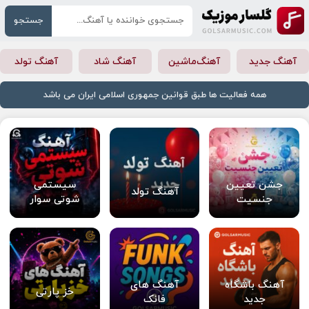
جستجو
آهنگ جدید
آهنگ‌ماشین
آهنگ شاد
آهنگ تولد
همه فعالیت ها طبق قوانین جمهوری اسلامی ایران می باشد
جشن تعیین
سیستمی
آهنگ تولد
جنسیت
شوتی سوار
آهنگ باشگاه
آهنگ های
خز پارتی
جدید
فانک