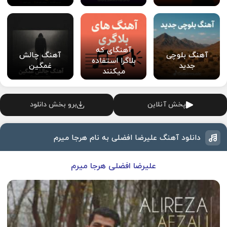
آهنگای که
آهنگ بلوچی
آهنگ چالش
بلاگرا استفاده
جدید
غمگین
میکنند
پخش آنلاین
برو بخش دانلود
دانلود آهنگ علیرضا افضلی به نام هرجا میرم
علیرضا افضلی هرجا میرم