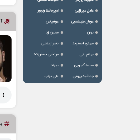
عادل میرزایی
امیرحافظ رنجبر
آخ
عرفان طهماسبی
عرشیاس
نوان
معین زد
مهدی احمدوند
ناصر زینعلی
بهنام بانی
مرتضی جعفرزاده
محمد کجوری
نیواد
جمشید پروانی
علی نواب
ب