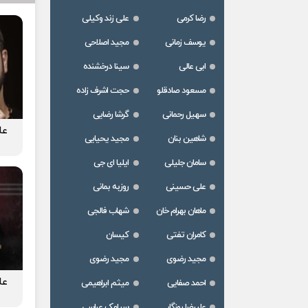
رضا کرمی
علی زند وکیلی
یوسف زمانی
مجید اصلاحی
ابی عالی
سینا درخشنده
مسعود صادقلو
حجت اشرف زاده
سهیل رحمانی
گرشا رضایی
عل
شاهین بنان
مجید یحیایی
سامان جلیلی
ایلیا ای جی
علی حسینی
روزبه بمانی
ماهان بهرام خان
شهاب فالجی
کامران تفتی
کیسان
مجید رضوی
مجید رضوی
عل
احمد صفایی
میثم ابراهیمی
علیرضا روزگار
سیامک عباسی