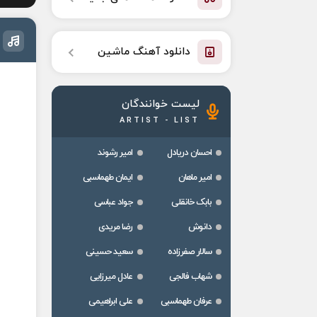
دانلود آهنگ ماشین
لیست خوانندگان
ARTIST - LIST
احسان دریادل
امیر رشوند
امیر ماهان
ایمان طهماسبی
بابک خانقلی
جواد عباسی
دانوش
رضا مریدی
سالار صفرزاده
سعید حسینی
شهاب فالجی
عادل میرزایی
عرفان طهماسبی
علی ابراهیمی