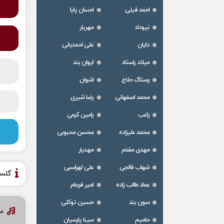
احمد فیلی
احسان پایا
نیوداد
مهریار
دایان
علی احمدیانی
میلاد راستاد
ایوان بند
رستاک حلاج
اشوان
محمد اصفهانی
رضا شیری
راغب
رامین کرمی
محمد علیزاده
محسن محبوبی
مهدی مقدم
مهدیار
شهاب فالجی
علی لهراسبی
گلس
عماد طالب زاده
امیر فرجام
سون بند
حسین توکلی
سا
حامیم
سینا پارسیان