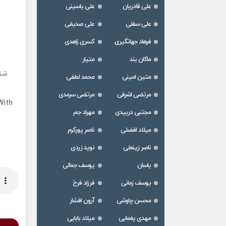
علی قادریان
علی یاسینی
علی سفلی
علی صدیقی
فرهاد جهانگیری
کسری زاهدی
ماکان بند
متیار
شن
متین امینی
محمد لطفی
مرتضی اشرفی
مرتضی سرمدی
With
مجتبی دربیدی
مهراد جم
میلاد افضلی
ناصر پورکرم
ناصر زینعلی
نوید زردی
یاسان
یوسف جمالی
یوسف زمانی
فرزاد فرخ
محسن چاوشی
آرون افشار
مهدی یغمایی
میلاد بابایی