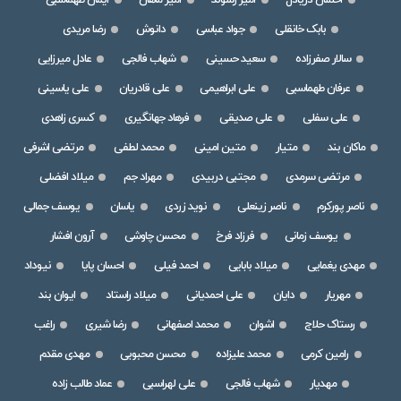
احسان دریادل
امیر رشوند
امیر ماهان
ایمان طهماسبی
بابک خانقلی
جواد عباسی
دانوش
رضا مریدی
سالار صفرزاده
سعید حسینی
شهاب فالجی
عادل میرزایی
عرفان طهماسبی
علی ابراهیمی
علی قادریان
علی یاسینی
علی سفلی
علی صدیقی
فرهاد جهانگیری
کسری زاهدی
ماکان بند
متیار
متین امینی
محمد لطفی
مرتضی اشرفی
مرتضی سرمدی
مجتبی دربیدی
مهراد جم
میلاد افضلی
ناصر پورکرم
ناصر زینعلی
نوید زردی
یاسان
یوسف جمالی
یوسف زمانی
فرزاد فرخ
محسن چاوشی
آرون افشار
مهدی یغمایی
میلاد بابایی
احمد فیلی
احسان پایا
نیوداد
مهریار
دایان
علی احمدیانی
میلاد راستاد
ایوان بند
رستاک حلاج
اشوان
محمد اصفهانی
رضا شیری
راغب
رامین کرمی
محمد علیزاده
محسن محبوبی
مهدی مقدم
مهدیار
شهاب فالجی
علی لهراسبی
عماد طالب زاده