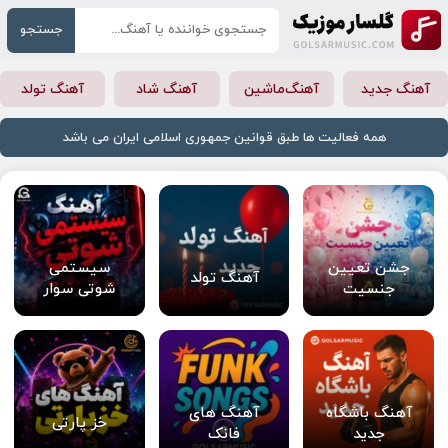
جستجو
آهنگ جدید
آهنگ‌ماشین
آهنگ شاد
آهنگ تولد
همه فعالیت ها طبق قوانین جمهوری اسلامی ایران می باشد
جشن تعیین
سیستمی
آهنگ تولد
جنسیت
شوتی سوار
آهنگ باشگاه
آهنگ های
خز پارتی
جدید
فانک