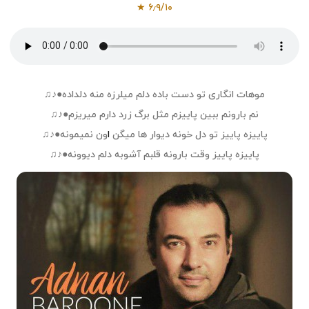
★
۶٫۹
/
۱۰
موهات انگاری تو دست باده دلم میلرزه منه دلداده●♪♫
نم بارونم ببین پاییزم مثل برگ زرد دارم میریزم●♪♫
پاییزه پاییز تو دل خونه دیوار ها میگن
ا
ون نمیمونه●♪♫
پاییزه پاییز وقت بارونه قلبم آشوبه دلم دیوونه●♪♫