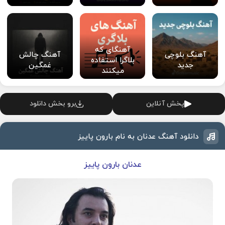
آهنگای که
آهنگ بلوچی
آهنگ چالش
بلاگرا استفاده
جدید
غمگین
میکنند
پخش آنلاین
برو بخش دانلود
دانلود آهنگ عدنان به نام بارون پاییز
عدنان بارون پاییز