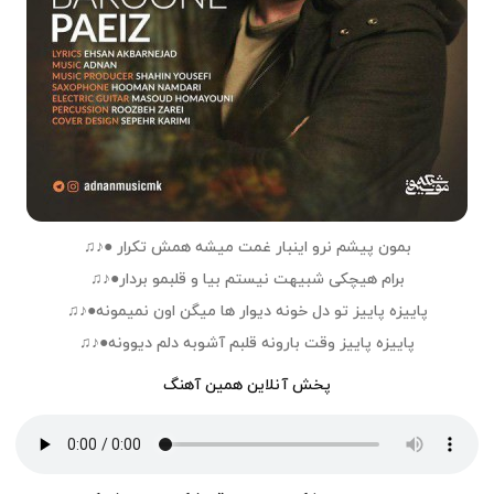
بمون پیشم نرو اینبار غمت میشه همش تکرار ●♪♫
برام هیچکی شبیهت نیستم بیا و قلبمو بردار●♪♫
پاییزه پاییز تو دل خونه دیوار ها میگن اون نمیمونه●♪♫
پاییزه پاییز وقت بارونه قلبم آشوبه دلم دیوونه●♪♫
پخش آنلاین همین آهنگ