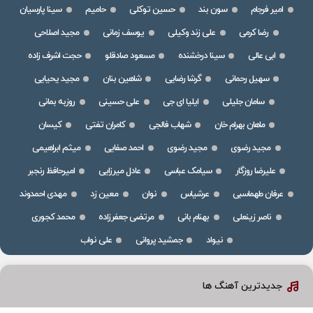
امیر فرجام
سون بند
حسین توکلی
حامیم
سینا پارسیان
رضا کرمی
علی زند وکیلی
یوسف زمانی
مجید اصلاحی
ابی عالی
سینا درخشنده
مسعود صادقلو
حجت اشرف زاده
سهیل رحمانی
گرشا رضایی
شاهین بنان
مجید یحیایی
سامان جلیلی
ایلیا ای جی
علی حسینی
روزبه بمانی
ماهان بهرام خان
شهاب فالجی
کامران تفتی
کیسان
مجید رضوی
مجید رضوی
احمد صفایی
میثم ابراهیمی
علیرضا روزگار
سیامک عباسی
عادل میرزایی
امیرحافظ رنجبر
عرفان طهماسبی
عرشیاس
نوان
معین زد
مهدی احمدوند
ناصر زینعلی
بهنام بانی
مرتضی جعفرزاده
محمد کجوری
نیواد
جمشید پروانی
علی نواب
جدیدترین آهنگ ها