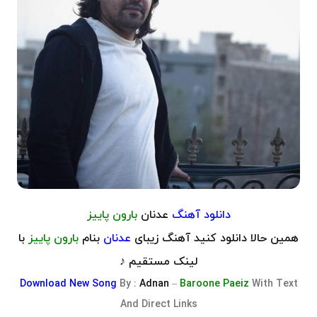
دانلود آهنگ
عدنان
بارون پاییز
همین حالا دانلود کنید آهنگ زیبای
عدنان
بنام
بارون پاییز
با
لینک مستقیم ♪
Download
New Song
By :
Adnan
–
Baroone Paeiz
With Text
And Direct Links