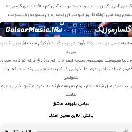
 تاراز آخي بگوين والا چينو نخونه مو دلم آخی كم طاقته جلدی گره بهونه
ِسوم پِمه مَنی آوالله تا روز قیومت آی نیمه ره ول بیسومه رُخیر‌ُسلومت
ه دامه سی دل تیات والله کُوردیه پیروم کُو به کُوگردُم سیت امُ دیری مُ ا تو
دیروم
 دنیا هیچوقت نفهمیدوم سیچه ایطوره په غمُ دردُ داغ فراغه تو کُرده اسیروم
کَموتر مُ جلد تیات بیدوم اما نخواسی گو کی بید بَزُم جون وند سرت که تو اوَ
مخواسی
بید‌عاشق مثل مُ که وندُم جونمَ به راهت مُ که یه عمری مِ کُنج تِنُویی بیدوم
پناهت
عباس بلیوند عاشق
پخش آنلاین همین آهنگ