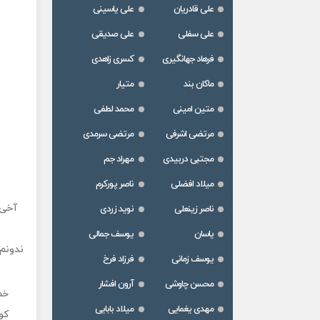
علی قادریان
علی یاسینی
علی سفلی
علی صدیقی
فرهاد جهانگیری
کسری زاهدی
ماکان بند
متیار
متین امینی
محمد لطفی
مرتضی اشرفی
مرتضی سرمدی
مجتبی دربیدی
مهراد جم
میلاد افضلی
ناصر پورکرم
آخی ت
ناصر زینعلی
نوید زردی
یاسان
یوسف جمالی
ندونم 
یوسف زمانی
فرزاد فرخ
محسن چاوشی
آرون افشار
خم
مهدی یغمایی
میلاد بابایی
كو