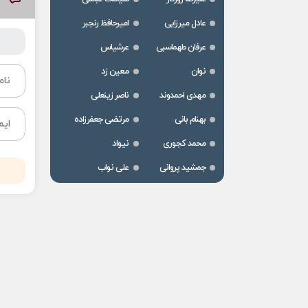
عادل میرزایی
امیرحافظ رنجبر
عرفان طهماسبی
عرشیاس
نوان
معین زد
مهدی احمدوند
ناصر زینعلی
بهنام بانی
مرتضی جعفرزاده
محمد کجوری
نیواد
جمشید پروانی
علی نواب