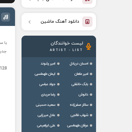
دانلود آهنگ ماشین
با س
لیست خوانندگان
ARTIST - LIST
جدید
احسان دریادل
امیر رشوند
 128
امیر ماهان
ایمان طهماسبی
بابک خانقلی
جواد عباسی
دانوش
رضا مریدی
سالار صفرزاده
سعید حسینی
شهاب فالجی
عادل میرزایی
عرفان طهماسبی
علی ابراهیمی