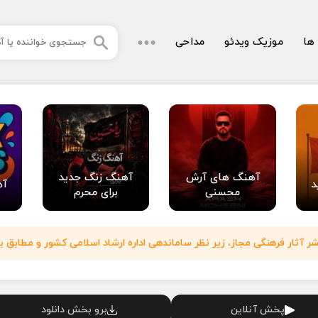
 ها
موزیک ویدئو
مداحی
آهنگ های آرش
آهنگ زنگ جدید
د
آه
محسنی
برای محرم
آثار فرهنگی مجاز، زیر نظر ساماندهی اداره ارشاد اسلامی کشور و مطابق با
پخش آنلاین
برو بخش دانلود