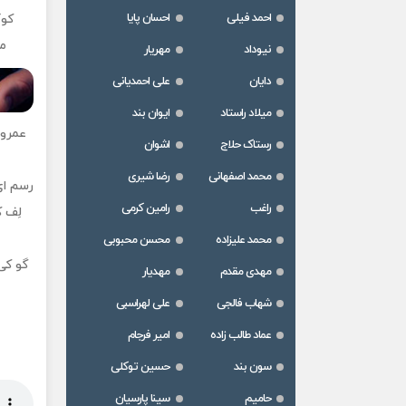
احمد فیلی
احسان پایا
كوگ
من
نیوداد
مهریار
دایان
علی احمدیانی
میلاد راستاد
ایوان بند
عمروم
رستاک حلاج
اشوان
محمد اصفهانی
رضا شیری
رسم ای
راغب
رامین کرمی
لِف 
محمد علیزاده
محسن محبوبی
گو کی 
مهدی مقدم
مهدیار
شهاب فالجی
علی لهراسبی
عماد طالب زاده
امیر فرجام
سون بند
حسین توکلی
حامیم
سینا پارسیان