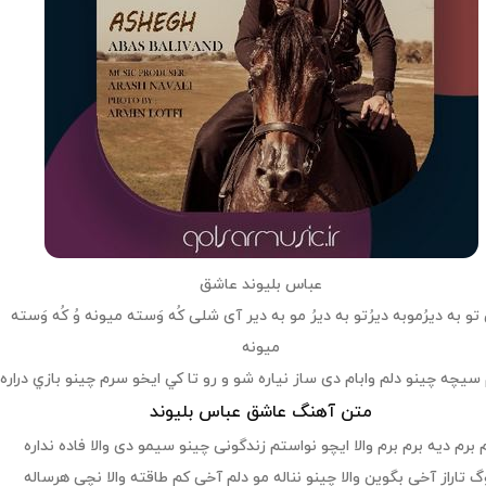
عباس بلیوند عاشق
و به دیرُموبه دیر‌ُتو به دیرُ مو به دیر آی شلی کُه وَسته میونه وُ کُه وَسته
میونه
سيچه چينو دلم وابام دی ساز نياره شو و رو تا كي ايخو سرم چينو بازي دراره
متن آهنگ عاشق عباس بلیوند
 برم ديه برم برم والا ايچو نواستم زندگونی چينو سيمو دی والا فاده نداره
گ تاراز آخي بگوين والا چينو نناله مو دلم آخي كم طاقته والا نچی هرساله