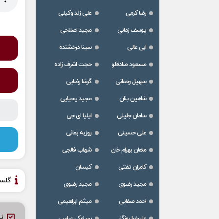
رضا کرمی
علی زند وکیلی
یوسف زمانی
مجید اصلاحی
ابی عالی
سینا درخشنده
مسعود صادقلو
حجت اشرف زاده
سهیل رحمانی
گرشا رضایی
شاهین بنان
مجید یحیایی
سامان جلیلی
ایلیا ای جی
علی حسینی
روزبه بمانی
ماهان بهرام خان
شهاب فالجی
کامران تفتی
کیسان
گلس
مجید رضوی
مجید رضوی
احمد صفایی
میثم ابراهیمی
نظ
علیرضا روزگار
سیامک عباسی