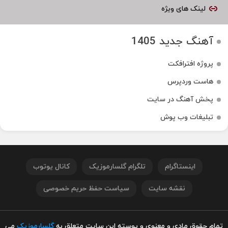
لینک های ویژه
آهنگ جدید 1405
پروژه افترافکت
هاست وردپرس
پخش آهنگ در سایت
تبلیغات وب پوش
اینستاگرام
تلگرام گلسارموزیک
کانال یوتوب
نقشه سایت
سیاست حفظ حریم خصوصی
تمام حقوق مادی و معنوی و پوسته این سایت متعلق به
گلسارموزیک
می