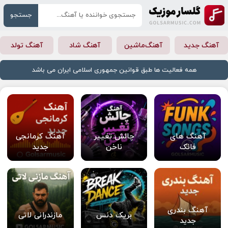
جستجو
آهنگ جدید
آهنگ‌ماشین
آهنگ شاد
آهنگ تولد
همه فعالیت ها طبق قوانین جمهوری اسلامی ایران می باشد
آهنگ های
چالش تغییر
آهنگ کرمانجی
فانک
ناخن
جدید
آهنگ بندری
بریک دنس
مازندرانی لاتی
جدید