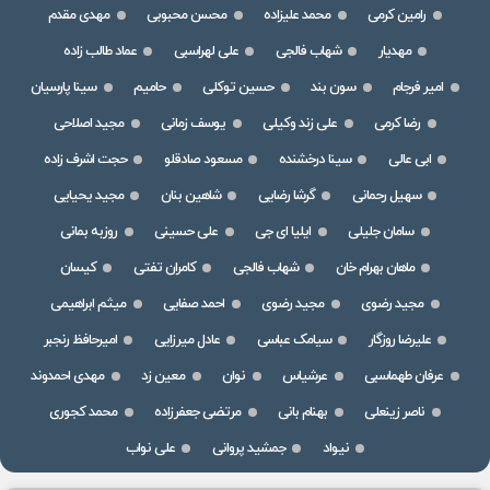
رامین کرمی
محمد علیزاده
محسن محبوبی
مهدی مقدم
مهدیار
شهاب فالجی
علی لهراسبی
عماد طالب زاده
امیر فرجام
سون بند
حسین توکلی
حامیم
سینا پارسیان
رضا کرمی
علی زند وکیلی
یوسف زمانی
مجید اصلاحی
ابی عالی
سینا درخشنده
مسعود صادقلو
حجت اشرف زاده
سهیل رحمانی
گرشا رضایی
شاهین بنان
مجید یحیایی
سامان جلیلی
ایلیا ای جی
علی حسینی
روزبه بمانی
ماهان بهرام خان
شهاب فالجی
کامران تفتی
کیسان
مجید رضوی
مجید رضوی
احمد صفایی
میثم ابراهیمی
علیرضا روزگار
سیامک عباسی
عادل میرزایی
امیرحافظ رنجبر
عرفان طهماسبی
عرشیاس
نوان
معین زد
مهدی احمدوند
ناصر زینعلی
بهنام بانی
مرتضی جعفرزاده
محمد کجوری
نیواد
جمشید پروانی
علی نواب