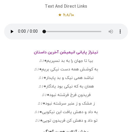
Text And Direct Links
۶٫۸/۱۰ ★
تیتراژ پایانی انیمیشن آخرین داستان
بیا تا جهان را به بد نسپریم●♪♫
به کوشش همه دست نیکی بریم●♪♫
نباشد همی نیک و بد پایدار●♪♫
همان به که نیکی بود یادگار●♪♫
فریدون فرخ فرشته نبود●♪♫
ز مشک و ز عنبر سرشته نبود●♪♫
به داد و دهش یافت این نیکویی●♪♫
تو داد و دهش کن فریدون تویی●♪♫
پخش آنلاین همین آهنگ