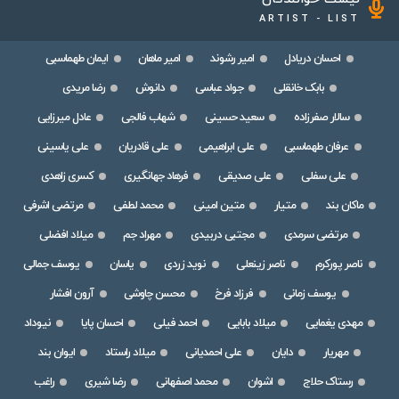
ARTIST - LIST
احسان دریادل
امیر رشوند
امیر ماهان
ایمان طهماسبی
بابک خانقلی
جواد عباسی
دانوش
رضا مریدی
سالار صفرزاده
سعید حسینی
شهاب فالجی
عادل میرزایی
عرفان طهماسبی
علی ابراهیمی
علی قادریان
علی یاسینی
علی سفلی
علی صدیقی
فرهاد جهانگیری
کسری زاهدی
ماکان بند
متیار
متین امینی
محمد لطفی
مرتضی اشرفی
مرتضی سرمدی
مجتبی دربیدی
مهراد جم
میلاد افضلی
ناصر پورکرم
ناصر زینعلی
نوید زردی
یاسان
یوسف جمالی
یوسف زمانی
فرزاد فرخ
محسن چاوشی
آرون افشار
مهدی یغمایی
میلاد بابایی
احمد فیلی
احسان پایا
نیوداد
مهریار
دایان
علی احمدیانی
میلاد راستاد
ایوان بند
رستاک حلاج
اشوان
محمد اصفهانی
رضا شیری
راغب