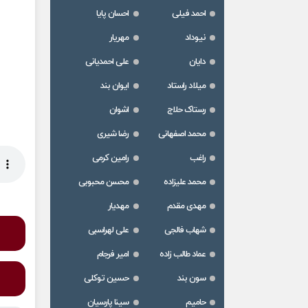
احمد فیلی
احسان پایا
نیوداد
مهریار
دایان
علی احمدیانی
میلاد راستاد
ایوان بند
رستاک حلاج
اشوان
محمد اصفهانی
رضا شیری
راغب
رامین کرمی
محمد علیزاده
محسن محبوبی
مهدی مقدم
مهدیار
شهاب فالجی
علی لهراسبی
عماد طالب زاده
امیر فرجام
سون بند
حسین توکلی
حامیم
سینا پارسیان