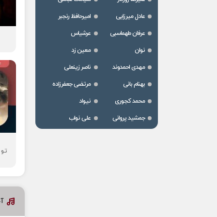
عادل میرزایی
امیرحافظ رنجبر
عرفان طهماسبی
عرشیاس
نوان
معین زد
مهدی احمدوند
ناصر زینعلی
بهنام بانی
مرتضی جعفرزاده
محمد کجوری
نیواد
جمشید پروانی
علی نواب
تو 
آ