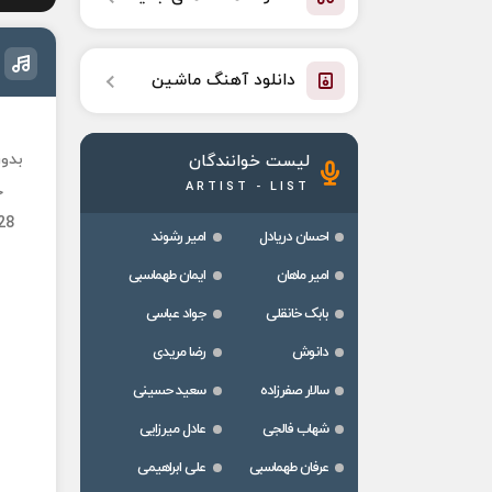
دانلود آهنگ ماشین
بدون
لیست خوانندگان
ARTIST - LIST
ح
28
احسان دریادل
امیر رشوند
امیر ماهان
ایمان طهماسبی
بابک خانقلی
جواد عباسی
دانوش
رضا مریدی
سالار صفرزاده
سعید حسینی
شهاب فالجی
عادل میرزایی
عرفان طهماسبی
علی ابراهیمی