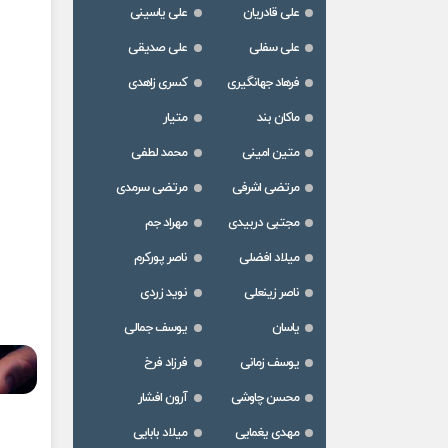
علی قادریان
علی یاسینی
علی سفلی
علی صدیقی
فرهاد جهانگیری
کسری زاهدی
ماکان بند
متیار
متین امینی
محمد لطفی
مرتضی اشرفی
مرتضی سرمدی
مجتبی دربیدی
مهراد جم
میلاد افضلی
ناصر پورکرم
ناصر زینعلی
نوید زردی
یاسان
یوسف جمالی
یوسف زمانی
فرزاد فرخ
محسن چاوشی
آرون افشار
مهدی یغمایی
میلاد بابایی