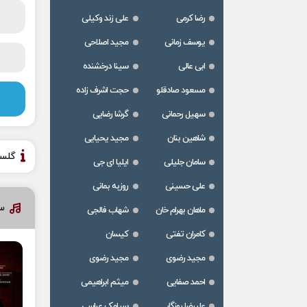
رضا کرمی
علی زند وکیلی
یوسف زمانی
مجید اصلاحی
ابی عالی
سینا درخشنده
مسعود صادقلو
حجت اشرف زاده
سهیل رحمانی
گرشا رضایی
شاهین بنان
مجید یحیایی
گلس
سامان جلیلی
ایلیا ای جی
علی حسینی
روزبه بمانی
س
ماهان بهرام خان
شهاب فالجی
کامران تفتی
کیسان
مجید رضوی
مجید رضوی
احمد صفایی
میثم ابراهیمی
علیرضا روزگار
سیامک عباسی