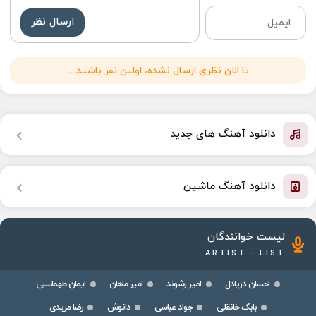
ارسال نظر
تا الان نظری ارسال نشده، اولین نفر باشید...
دانلود آهنگ های جدید
دانلود آهنگ ماشین
لیست خوانندگان
ARTIST - LIST
احسان دریادل
امیر رشوند
امیر ماهان
ایمان طهماسبی
بابک خانقلی
جواد عباسی
دانوش
رضا مریدی