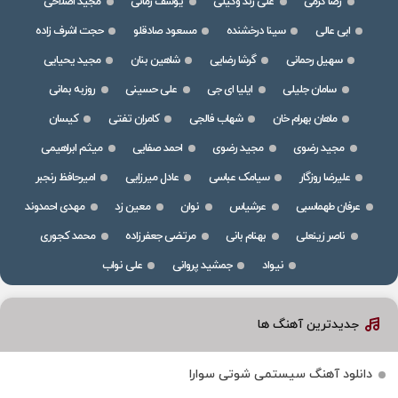
رضا کرمی
علی زند وکیلی
یوسف زمانی
مجید اصلاحی
ابی عالی
سینا درخشنده
مسعود صادقلو
حجت اشرف زاده
سهیل رحمانی
گرشا رضایی
شاهین بنان
مجید یحیایی
سامان جلیلی
ایلیا ای جی
علی حسینی
روزبه بمانی
ماهان بهرام خان
شهاب فالجی
کامران تفتی
کیسان
مجید رضوی
مجید رضوی
احمد صفایی
میثم ابراهیمی
علیرضا روزگار
سیامک عباسی
عادل میرزایی
امیرحافظ رنجبر
عرفان طهماسبی
عرشیاس
نوان
معین زد
مهدی احمدوند
ناصر زینعلی
بهنام بانی
مرتضی جعفرزاده
محمد کجوری
نیواد
جمشید پروانی
علی نواب
جدیدترین آهنگ ها
دانلود آهنگ سیستمی شوتی سوارا