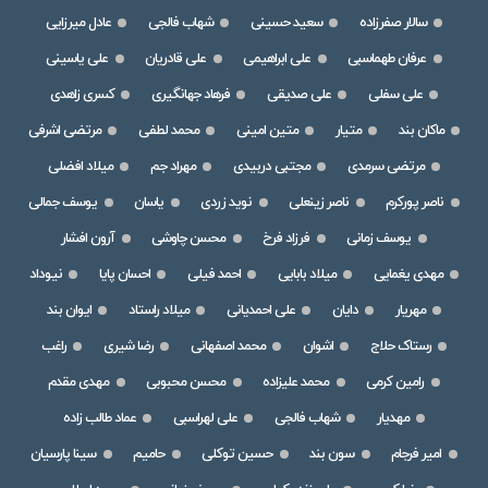
سالار صفرزاده
سعید حسینی
شهاب فالجی
عادل میرزایی
عرفان طهماسبی
علی ابراهیمی
علی قادریان
علی یاسینی
علی سفلی
علی صدیقی
فرهاد جهانگیری
کسری زاهدی
ماکان بند
متیار
متین امینی
محمد لطفی
مرتضی اشرفی
مرتضی سرمدی
مجتبی دربیدی
مهراد جم
میلاد افضلی
ناصر پورکرم
ناصر زینعلی
نوید زردی
یاسان
یوسف جمالی
یوسف زمانی
فرزاد فرخ
محسن چاوشی
آرون افشار
مهدی یغمایی
میلاد بابایی
احمد فیلی
احسان پایا
نیوداد
مهریار
دایان
علی احمدیانی
میلاد راستاد
ایوان بند
رستاک حلاج
اشوان
محمد اصفهانی
رضا شیری
راغب
رامین کرمی
محمد علیزاده
محسن محبوبی
مهدی مقدم
مهدیار
شهاب فالجی
علی لهراسبی
عماد طالب زاده
امیر فرجام
سون بند
حسین توکلی
حامیم
سینا پارسیان