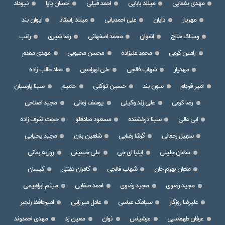
مهدی یغمایی
میلاد بابایی
احمد فیلی
احسان پایا
نیوداد
مهریار
دایان
علی احمدیانی
میلاد راستاد
ایوان بند
رستاک حلاج
اشوان
محمد اصفهانی
رضا شیری
راغب
رامین کرمی
محمد علیزاده
محسن محبوبی
مهدی مقدم
مهدیار
شهاب فالجی
علی لهراسبی
عماد طالب زاده
امیر فرجام
سون بند
حسین توکلی
حامیم
سینا پارسیان
رضا کرمی
علی زند وکیلی
یوسف زمانی
مجید اصلاحی
ابی عالی
سینا درخشنده
مسعود صادقلو
حجت اشرف زاده
سهیل رحمانی
گرشا رضایی
شاهین بنان
مجید یحیایی
سامان جلیلی
ایلیا ای جی
علی حسینی
روزبه بمانی
ماهان بهرام خان
شهاب فالجی
کامران تفتی
کیسان
مجید رضوی
مجید رضوی
احمد صفایی
میثم ابراهیمی
علیرضا روزگار
سیامک عباسی
عادل میرزایی
امیرحافظ رنجبر
عرفان طهماسبی
عرشیاس
نوان
معین زد
مهدی احمدوند