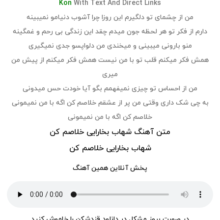
Kon
With Text And Direct Links
من از چشمای تو دلگیرم این روزا چرا آشوب دنیامو نمیبینه
دارم از فکر تو هر لحظه جون میدم چقد این زندگی بی رحم و غمگینه
منو بارونی میبینی و میخندی من دلواپسو جدی نمیگیری
همش فکر میکنم قلب تو با من نیست همش فکر میکنم از پیش من
میری
من از احساس تو چیزی نمیفهمم بگو آیا خودت حس میدونی
به چی شک داری وقتی من پر از عشقم خلاصم کن اگه با من نمیمونی
خلاصم کن اگه با من نمیمونی
متن آهنگ شهاب بخارایی خلاصم کن
شهاب بخارایی خلاصم کن
پخش آنلاین همین آهنگ
در صورت بروز مشکل در دانلود قندشکن را خاموش کنید