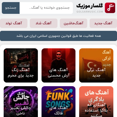
جستجو
آهنگ جدید
آهنگ‌ماشین
آهنگ شاد
آهنگ تولد
همه فعالیت ها طبق قوانین جمهوری اسلامی ایران می باشد
آهنگ ترکی
آهنگ های
آهنگ زنگ
جدید
آرش محسنی
جدید برای محرم
آهنگای که
آهنگ های
چالش تغییر
بلاگرا استفاده
فانک
ناخن
میکنند