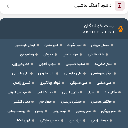
دانلود آهنگ ماشین
لیست خوانندگان
ARTIST - LIST
احسان دریادل
امیر رشوند
امیر ماهان
ایمان طهماسبی
بابک خانقلی
جواد عباسی
دانوش
رضا مریدی
سالار صفرزاده
سعید حسینی
شهاب فالجی
عادل میرزایی
عرفان طهماسبی
علی ابراهیمی
علی قادریان
علی یاسینی
علی سفلی
علی صدیقی
فرهاد جهانگیری
کسری زاهدی
ماکان بند
متیار
متین امینی
محمد لطفی
مرتضی اشرفی
مرتضی سرمدی
مجتبی دربیدی
مهراد جم
میلاد افضلی
ناصر پورکرم
ناصر زینعلی
نوید زردی
یاسان
یوسف جمالی
یوسف زمانی
فرزاد فرخ
محسن چاوشی
آرون افشار