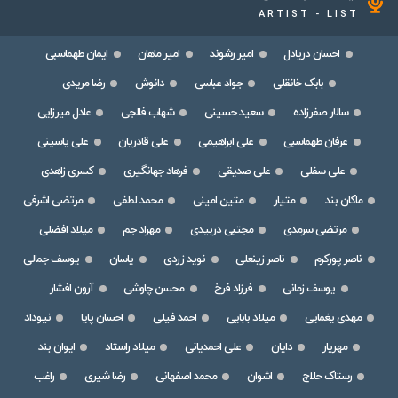
ARTIST - LIST
احسان دریادل
امیر رشوند
امیر ماهان
ایمان طهماسبی
بابک خانقلی
جواد عباسی
دانوش
رضا مریدی
سالار صفرزاده
سعید حسینی
شهاب فالجی
عادل میرزایی
عرفان طهماسبی
علی ابراهیمی
علی قادریان
علی یاسینی
علی سفلی
علی صدیقی
فرهاد جهانگیری
کسری زاهدی
ماکان بند
متیار
متین امینی
محمد لطفی
مرتضی اشرفی
مرتضی سرمدی
مجتبی دربیدی
مهراد جم
میلاد افضلی
ناصر پورکرم
ناصر زینعلی
نوید زردی
یاسان
یوسف جمالی
یوسف زمانی
فرزاد فرخ
محسن چاوشی
آرون افشار
مهدی یغمایی
میلاد بابایی
احمد فیلی
احسان پایا
نیوداد
مهریار
دایان
علی احمدیانی
میلاد راستاد
ایوان بند
رستاک حلاج
اشوان
محمد اصفهانی
رضا شیری
راغب