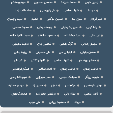
رامین کرمی
محمد علیزاده
محسن محبوبی
مهدی مقدم
مهدیار
شهاب فالجی
علی لهراسبی
عماد طالب زاده
امیر فرجام
سون بند
حسین توکلی
حامیم
سینا پارسیان
رضا کرمی
علی زند وکیلی
یوسف زمانی
مجید اصلاحی
ابی عالی
سینا درخشنده
مسعود صادقلو
حجت اشرف زاده
سهیل رحمانی
گرشا رضایی
شاهین بنان
مجید یحیایی
سامان جلیلی
ایلیا ای جی
علی حسینی
روزبه بمانی
ماهان بهرام خان
شهاب فالجی
کامران تفتی
کیسان
مجید رضوی
مجید رضوی
احمد صفایی
میثم ابراهیمی
علیرضا روزگار
سیامک عباسی
عادل میرزایی
امیرحافظ رنجبر
عرفان طهماسبی
عرشیاس
نوان
معین زد
مهدی احمدوند
ناصر زینعلی
بهنام بانی
مرتضی جعفرزاده
محمد کجوری
نیواد
جمشید پروانی
علی نواب