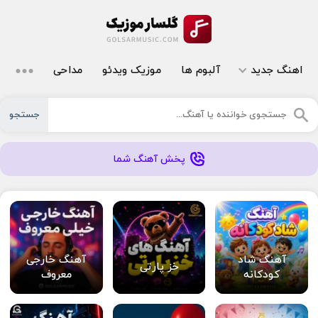
اهنگ جدید
آلبوم ها
موزیک ویدئو
مداحی
جستجو
پخش آهنگ شما
آهنگ شاد
آهنگ خارجی
خز پارتی
کودکانه
معروف