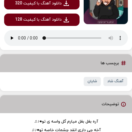
دانلود آهنگ با کیفیت 320
دانلود آهنگ با کیفیت 128
برچسب ها
آهنگ شاد
شایان
توضیحات
آره بغل بغل میارم گل واسه ی تو●♪♫
آخه چی داری انقد چشمات خاصه تو●♪♫