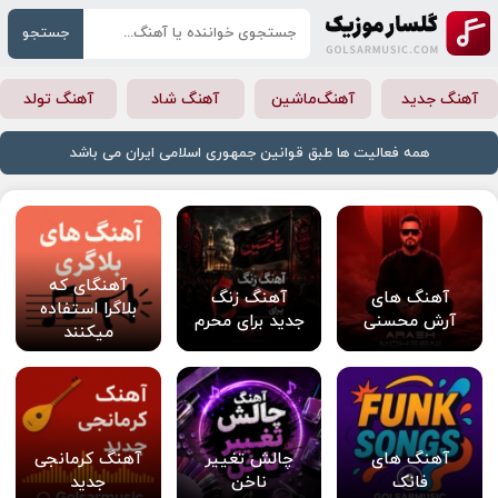
جستجو
آهنگ جدید
آهنگ‌ماشین
آهنگ شاد
آهنگ تولد
همه فعالیت ها طبق قوانین جمهوری اسلامی ایران می باشد
آهنگای که
آهنگ های
آهنگ زنگ
بلاگرا استفاده
آرش محسنی
جدید برای محرم
میکنند
آهنگ های
چالش تغییر
آهنگ کرمانجی
فانک
ناخن
جدید