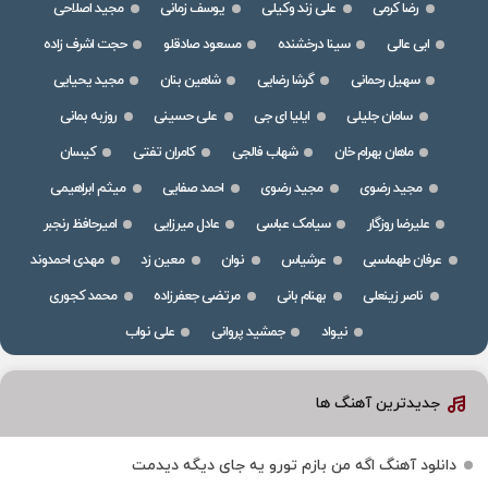
رضا کرمی
علی زند وکیلی
یوسف زمانی
مجید اصلاحی
ابی عالی
سینا درخشنده
مسعود صادقلو
حجت اشرف زاده
سهیل رحمانی
گرشا رضایی
شاهین بنان
مجید یحیایی
سامان جلیلی
ایلیا ای جی
علی حسینی
روزبه بمانی
ماهان بهرام خان
شهاب فالجی
کامران تفتی
کیسان
مجید رضوی
مجید رضوی
احمد صفایی
میثم ابراهیمی
علیرضا روزگار
سیامک عباسی
عادل میرزایی
امیرحافظ رنجبر
عرفان طهماسبی
عرشیاس
نوان
معین زد
مهدی احمدوند
ناصر زینعلی
بهنام بانی
مرتضی جعفرزاده
محمد کجوری
نیواد
جمشید پروانی
علی نواب
جدیدترین آهنگ ها
دانلود آهنگ اگه من بازم تورو یه جای دیگه دیدمت