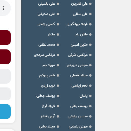
علی قادریان
علی یاسینی
علی سفلی
علی صدیقی
فرهاد جهانگیری
کسری زاهدی
ماکان بند
متیار
متین امینی
محمد لطفی
مرتضی اشرفی
مرتضی سرمدی
مجتبی دربیدی
مهراد جم
میلاد افضلی
ناصر پورکرم
ناصر زینعلی
نوید زردی
یاسان
یوسف جمالی
یوسف زمانی
فرزاد فرخ
محسن چاوشی
آرون افشار
مهدی یغمایی
میلاد بابایی