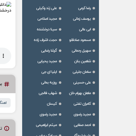
رضا کرمی
علی زند وکیلی
یوسف زمانی
مجید اصلاحی
ابی عالی
سینا درخشنده
مسعود صادقلو
حجت اشرف زاده
سهیل رحمانی
گرشا رضایی
شاهین بنان
مجید یحیایی
سامان جلیلی
ایلیا ای جی
علی حسینی
روزبه بمانی
ب
ماهان بهرام خان
شهاب فالجی
اهنگ
کامران تفتی
کیسان
مجید رضوی
مجید رضوی
احمد صفایی
میثم ابراهیمی
ت
علیرضا روزگار
سیامک عباسی