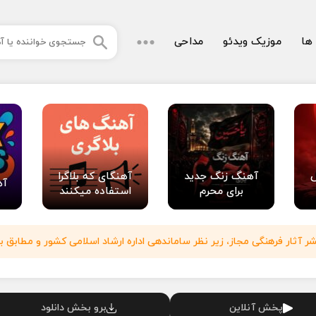
 ها
موزیک ویدئو
مداحی
آهنگ زنگ جدید
آهنگای که بلاگرا
آه
برای محرم
استفاده میکنند
آثار فرهنگی مجاز، زیر نظر ساماندهی اداره ارشاد اسلامی کشور و مطابق با
پخش آنلاین
برو بخش دانلود