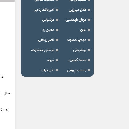
عادل میرزایی
امیرحافظ رنجبر
عرفان طهماسبی
عرشیاس
نوان
معین زد
مهدی احمدوند
ناصر زینعلی
بهنام بانی
مرتضی جعفرزاده
محمد کجوری
نیواد
جمشید پروانی
علی نواب
دا
حال یک
به عک