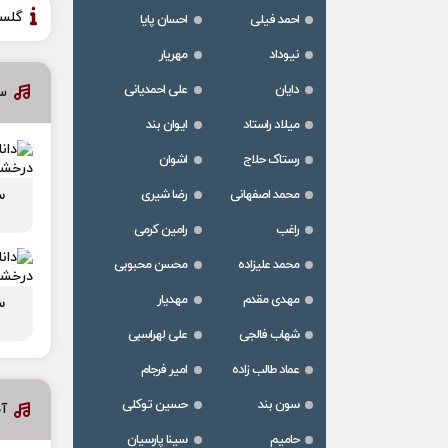
گلس
احمد فیلی
احسان پایا
نیوداد
مهریار
دایان
علی احمدیانی
س
میلاد راستاد
ایوان بند
رستاک حلاج
اشوان
س
محمد اصفهانی
رضا شیری
راغب
رامین کرمی
محمد علیزاده
محسن محبوبی
مهدی مقدم
مهدیار
س
شهاب فالجی
علی لهراسبی
عماد طالب زاده
امیر فرجام
سون بند
حسین توکلی
آ
حامیم
سینا پارسیان