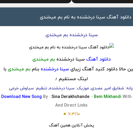
دانلود آهنگ سینا درخشنده به نام بم میخندی
سینا درخشنده بم میخندی
دانلود آهنگ
سینا درخشنده
بم میخندی
ن حالا دانلود کنید آهنگ زیبای
سینا درخشنده
بنام
بم میخندی
با
لینک مستقیم ♪
رانه: شقایق امیر عضدی, موزیک: سینا درخشنده, تنظیم: سیاوش خرمی
Download
New Song
By :
Sina Derakhshande
–
Bem Mikhandi
With
And Direct Links
★
۷٫۳
/
۱۰
پخش آنلاین همین آهنگ