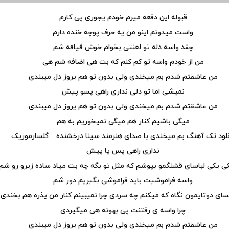
قبوله این دفعه میرم خودم یجوری پی کارم
واست میدونم اینو من یه حرف پوچه خنده دارم
چقد واسه دله تو لعنتی بخوام خوش قیافه شم
من از خودم واسه تو کم کنم که بت هی اضافه شم هی
من عاشقتم شدم بم میخندی ولی بدون تو هم یروز دل میبندی
نمیشی اما تو دلی نداری راهی پسو پیش
من عاشقتم شدم بم میخندی ولی بدون تو هم یروز دل میبندی
میگی باشیم کنار هم میگی نمیخوریم به هم
نلود تک آهنگ بم میخندی با صدای هنرمند سینا درخشنده – گلسارموزیک
نداری راهی پس یا پیش
ی یکی لباسای قشنگمو بپوشم که مثل تو بگه چه بت میاد ساده زیرو رو شم
واسه فراموشیت باید فراموشی بگیریم دور شم
سای دوتایمون نگاه که میکنم چه سردی چرا نمیبینم کنار من یذره هم بخندی
چرا واسه ی رفتنت پی بهونه هی میگیردی
من عاشقتم شدم بم میخندی ولی بدون تو هم یروز دل میبندی