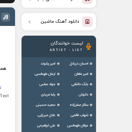
دانلود آهنگ ماشین
لیست خوانندگان
ARTIST - LIST
احسان دریادل
امیر رشوند
همی
امیر ماهان
ایمان طهماسبی
بابک خانقلی
جواد عباسی
ت
دانوش
رضا مریدی
 Text
سالار صفرزاده
سعید حسینی
شهاب فالجی
عادل میرزایی
عرفان طهماسبی
علی ابراهیمی