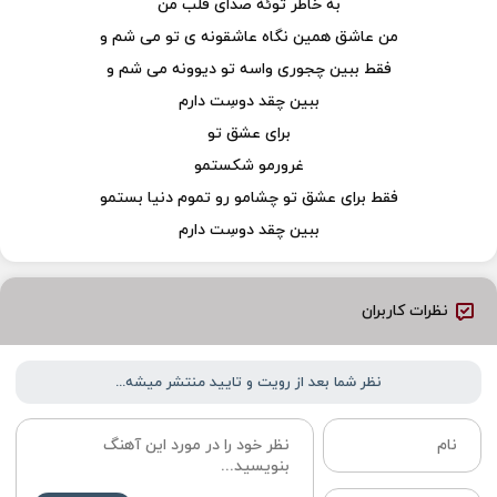
به خاطر توئه صداى قلب من
من عاشق همین نگاه عاشقونه ى تو مى شم و
فقط ببین چجورى واسه تو دیوونه مى شم و
ببین چقد دوسِت دارم
براى عشق تو
غرورمو شکستمو
فقط براى عشق تو چشامو رو تموم دنیا بستمو
ببین چقد دوسِت دارم
نظرات کاربران
نظر شما بعد از رویت و تایید منتشر میشه...