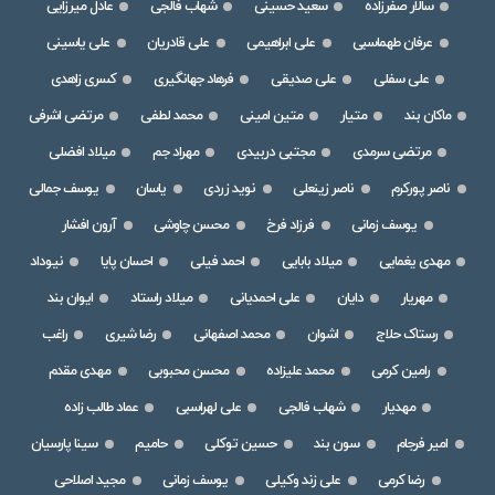
سالار صفرزاده
سعید حسینی
شهاب فالجی
عادل میرزایی
عرفان طهماسبی
علی ابراهیمی
علی قادریان
علی یاسینی
علی سفلی
علی صدیقی
فرهاد جهانگیری
کسری زاهدی
ماکان بند
متیار
متین امینی
محمد لطفی
مرتضی اشرفی
مرتضی سرمدی
مجتبی دربیدی
مهراد جم
میلاد افضلی
ناصر پورکرم
ناصر زینعلی
نوید زردی
یاسان
یوسف جمالی
یوسف زمانی
فرزاد فرخ
محسن چاوشی
آرون افشار
مهدی یغمایی
میلاد بابایی
احمد فیلی
احسان پایا
نیوداد
مهریار
دایان
علی احمدیانی
میلاد راستاد
ایوان بند
رستاک حلاج
اشوان
محمد اصفهانی
رضا شیری
راغب
رامین کرمی
محمد علیزاده
محسن محبوبی
مهدی مقدم
مهدیار
شهاب فالجی
علی لهراسبی
عماد طالب زاده
امیر فرجام
سون بند
حسین توکلی
حامیم
سینا پارسیان
رضا کرمی
علی زند وکیلی
یوسف زمانی
مجید اصلاحی