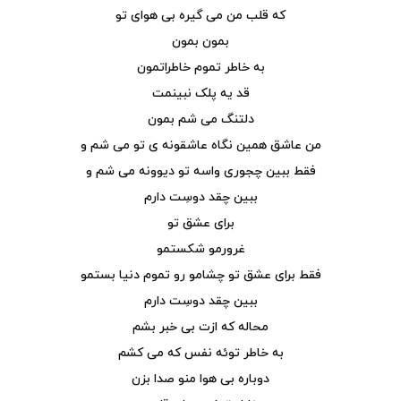
که قلب من مى گیره بى هواى تو
بمون بمون
به خاطر تموم خاطراتمون
قد یه پلک نبینمت
دلتنگ مى شم بمون
من عاشق همین نگاه عاشقونه ى تو مى شم و
فقط ببین چجورى واسه تو دیوونه مى شم و
ببین چقد دوسِت دارم
براى عشق تو
غرورمو شکستمو
فقط براى عشق تو چشامو رو تموم دنیا بستمو
ببین چقد دوسِت دارم
محاله که ازت بی خبر بشم
به خاطر توئه نفس که مى کشم
دوباره بى هوا منو صدا بزن