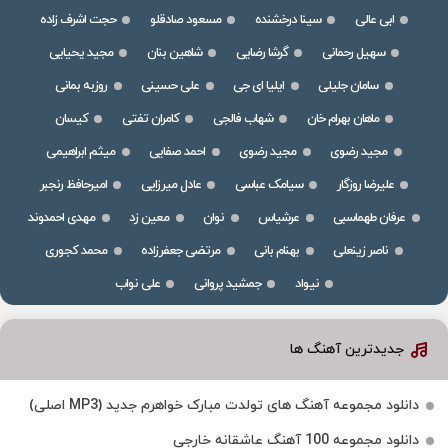
ابی عالی
سینا درخشنده
مسعود صادقلو
حجت اشرف زاده
سهیل رحمانی
گرشا رضایی
شاهین بنان
مجید یحیایی
سامان جلیلی
ایلیا ای جی
علی حسینی
روزبه بمانی
ماهان بهرام خان
شهاب فالجی
کامران تفتی
کیسان
مجید رضوی
مجید رضوی
احمد صفایی
میثم ابراهیمی
علیرضا روزگار
سیامک عباسی
عادل میرزایی
امیرحافظ رنجبر
عرفان طهماسبی
عرشیاس
نوان
معین زد
مهدی احمدوند
ناصر زینعلی
بهنام بانی
مرتضی جعفرزاده
محمد کجوری
نیواد
جمشید پروانی
علی نواب
جدیدترین آهنگ ها
دانلود مجموعه آهنگ های تولدت مبارک خواهرم جدید (MP3 اصلی)
دانلود مجموعه 100 آهنگ عاشقانه خارجی