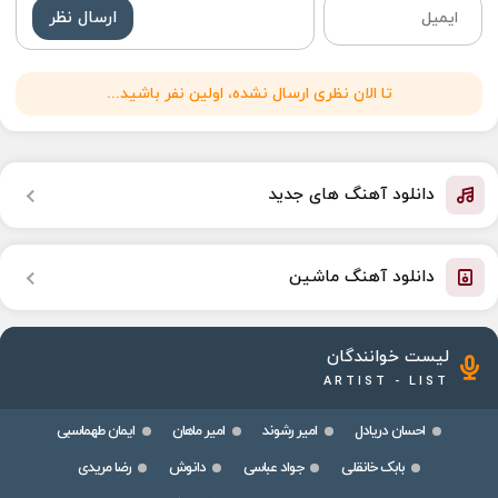
ارسال نظر
تا الان نظری ارسال نشده، اولین نفر باشید...
دانلود آهنگ های جدید
دانلود آهنگ ماشین
لیست خوانندگان
ARTIST - LIST
احسان دریادل
امیر رشوند
امیر ماهان
ایمان طهماسبی
بابک خانقلی
جواد عباسی
دانوش
رضا مریدی