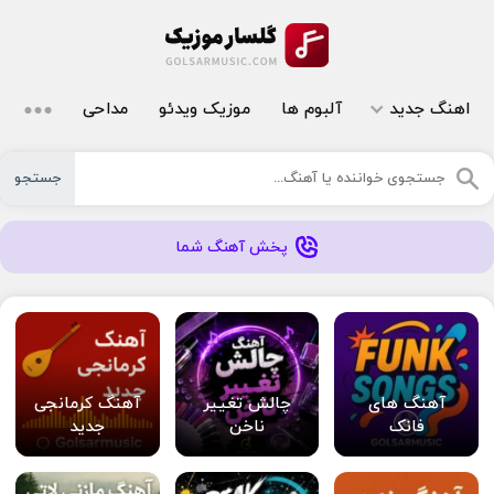
اهنگ جدید
آلبوم ها
موزیک ویدئو
مداحی
جستجو
پخش آهنگ شما
آهنگ های
چالش تغییر
آهنگ کرمانجی
فانک
ناخن
جدید