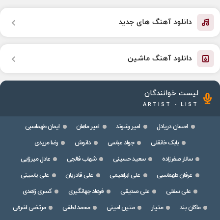
دانلود آهنگ های جدید
دانلود آهنگ ماشین
لیست خوانندگان
ARTIST - LIST
احسان دریادل
امیر رشوند
امیر ماهان
ایمان طهماسبی
بابک خانقلی
جواد عباسی
دانوش
رضا مریدی
سالار صفرزاده
سعید حسینی
شهاب فالجی
عادل میرزایی
عرفان طهماسبی
علی ابراهیمی
علی قادریان
علی یاسینی
علی سفلی
علی صدیقی
فرهاد جهانگیری
کسری زاهدی
ماکان بند
متیار
متین امینی
محمد لطفی
مرتضی اشرفی