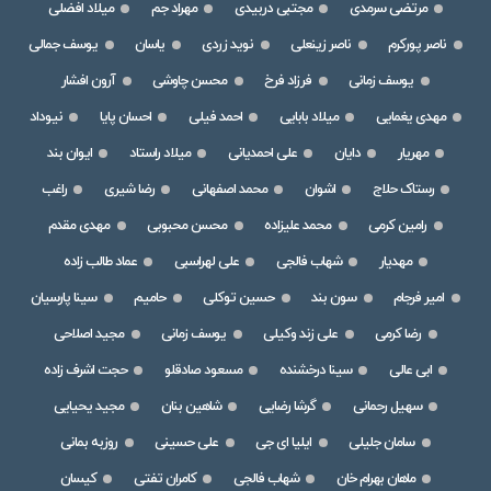
مرتضی سرمدی
مجتبی دربیدی
مهراد جم
میلاد افضلی
ناصر پورکرم
ناصر زینعلی
نوید زردی
یاسان
یوسف جمالی
یوسف زمانی
فرزاد فرخ
محسن چاوشی
آرون افشار
مهدی یغمایی
میلاد بابایی
احمد فیلی
احسان پایا
نیوداد
مهریار
دایان
علی احمدیانی
میلاد راستاد
ایوان بند
رستاک حلاج
اشوان
محمد اصفهانی
رضا شیری
راغب
رامین کرمی
محمد علیزاده
محسن محبوبی
مهدی مقدم
مهدیار
شهاب فالجی
علی لهراسبی
عماد طالب زاده
امیر فرجام
سون بند
حسین توکلی
حامیم
سینا پارسیان
رضا کرمی
علی زند وکیلی
یوسف زمانی
مجید اصلاحی
ابی عالی
سینا درخشنده
مسعود صادقلو
حجت اشرف زاده
سهیل رحمانی
گرشا رضایی
شاهین بنان
مجید یحیایی
سامان جلیلی
ایلیا ای جی
علی حسینی
روزبه بمانی
ماهان بهرام خان
شهاب فالجی
کامران تفتی
کیسان