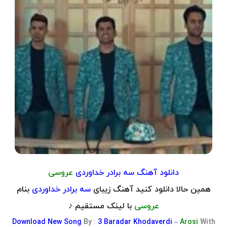
دانلود آهنگ
سه برادر خداوردی
عروسی
همین حالا دانلود کنید آهنگ زیبای
سه برادر خداوردی
بنام
عروسی
با لینک مستقیم ♪
Download
New Song
By :
3 Baradar Khodaverdi –
Arosi
With