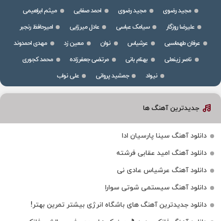
مجید رضوی
مجید رضوی
احمد صفایی
میثم ابراهیمی
علیرضا روزگار
سیامک عباسی
عادل میرزایی
امیرحافظ رنجبر
عرفان طهماسبی
عرشیاس
نوان
معین زد
مهدی احمدوند
ناصر زینعلی
بهنام بانی
مرتضی جعفرزاده
محمد کجوری
نیواد
جمشید پروانی
علی نواب
جدیدترین آهنگ ها
دانلود آهنگ سینا پارسیان ادا
دانلود آهنگ امید عقابی فرشته
دانلود آهنگ عرشیاس عادی نی
دانلود آهنگ سیستمی شوتی سوارا
دانلود جدیدترین آهنگ‌ های باشگاه انرژی بیشتر تمرین بهتر!