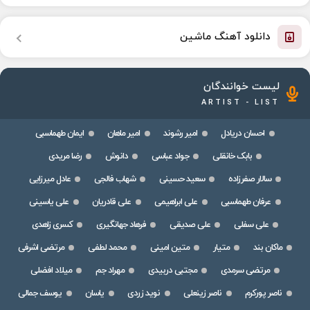
دانلود آهنگ ماشین
لیست خوانندگان
ARTIST - LIST
احسان دریادل
امیر رشوند
امیر ماهان
ایمان طهماسبی
بابک خانقلی
جواد عباسی
دانوش
رضا مریدی
سالار صفرزاده
سعید حسینی
شهاب فالجی
عادل میرزایی
عرفان طهماسبی
علی ابراهیمی
علی قادریان
علی یاسینی
علی سفلی
علی صدیقی
فرهاد جهانگیری
کسری زاهدی
ماکان بند
متیار
متین امینی
محمد لطفی
مرتضی اشرفی
مرتضی سرمدی
مجتبی دربیدی
مهراد جم
میلاد افضلی
ناصر پورکرم
ناصر زینعلی
نوید زردی
یاسان
یوسف جمالی