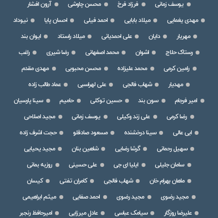
یوسف زمانی
فرزاد فرخ
محسن چاوشی
آرون افشار
مهدی یغمایی
میلاد بابایی
احمد فیلی
احسان پایا
نیوداد
مهریار
دایان
علی احمدیانی
میلاد راستاد
ایوان بند
رستاک حلاج
اشوان
محمد اصفهانی
رضا شیری
راغب
رامین کرمی
محمد علیزاده
محسن محبوبی
مهدی مقدم
مهدیار
شهاب فالجی
علی لهراسبی
عماد طالب زاده
امیر فرجام
سون بند
حسین توکلی
حامیم
سینا پارسیان
رضا کرمی
علی زند وکیلی
یوسف زمانی
مجید اصلاحی
ابی عالی
سینا درخشنده
مسعود صادقلو
حجت اشرف زاده
سهیل رحمانی
گرشا رضایی
شاهین بنان
مجید یحیایی
سامان جلیلی
ایلیا ای جی
علی حسینی
روزبه بمانی
ماهان بهرام خان
شهاب فالجی
کامران تفتی
کیسان
مجید رضوی
مجید رضوی
احمد صفایی
میثم ابراهیمی
علیرضا روزگار
سیامک عباسی
عادل میرزایی
امیرحافظ رنجبر