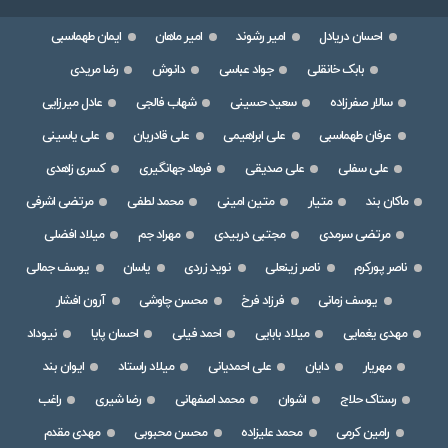
احسان دریادل
امیر رشوند
امیر ماهان
ایمان طهماسبی
بابک خانقلی
جواد عباسی
دانوش
رضا مریدی
سالار صفرزاده
سعید حسینی
شهاب فالجی
عادل میرزایی
عرفان طهماسبی
علی ابراهیمی
علی قادریان
علی یاسینی
علی سفلی
علی صدیقی
فرهاد جهانگیری
کسری زاهدی
ماکان بند
متیار
متین امینی
محمد لطفی
مرتضی اشرفی
مرتضی سرمدی
مجتبی دربیدی
مهراد جم
میلاد افضلی
ناصر پورکرم
ناصر زینعلی
نوید زردی
یاسان
یوسف جمالی
یوسف زمانی
فرزاد فرخ
محسن چاوشی
آرون افشار
مهدی یغمایی
میلاد بابایی
احمد فیلی
احسان پایا
نیوداد
مهریار
دایان
علی احمدیانی
میلاد راستاد
ایوان بند
رستاک حلاج
اشوان
محمد اصفهانی
رضا شیری
راغب
رامین کرمی
محمد علیزاده
محسن محبوبی
مهدی مقدم