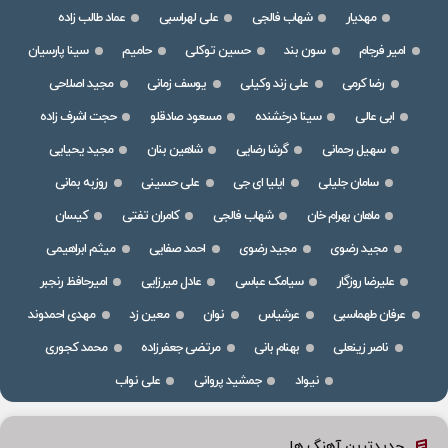
مهدیار
شهاب فالجی
علی لهراسبی
عماد طالب زاده
امیر فرجام
سون بند
حسین توکلی
حامیم
سینا پارسیان
رضا کرمی
علی زند وکیلی
یوسف زمانی
مجید اصلاحی
ابی عالی
سینا درخشنده
مسعود صادقلو
حجت اشرف زاده
سهیل رحمانی
گرشا رضایی
شاهین بنان
مجید یحیایی
سامان جلیلی
ایلیا ای جی
علی حسینی
روزبه بمانی
ماهان بهرام خان
شهاب فالجی
کامران تفتی
کیسان
مجید رضوی
مجید رضوی
احمد صفایی
میثم ابراهیمی
علیرضا روزگار
سیامک عباسی
عادل میرزایی
امیرحافظ رنجبر
عرفان طهماسبی
عرشیاس
نوان
معین زد
مهدی احمدوند
ناصر زینعلی
بهنام بانی
مرتضی جعفرزاده
محمد کجوری
نیواد
جمشید پروانی
علی نواب
جدیدترین آهنگ ها