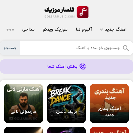
اهنگ جدید
آلبوم ها
موزیک ویدئو
مداحی
جستجو
پخش آهنگ شما
آهنگ بندری
بریک دنس
مازندرانی لاتی
جدید