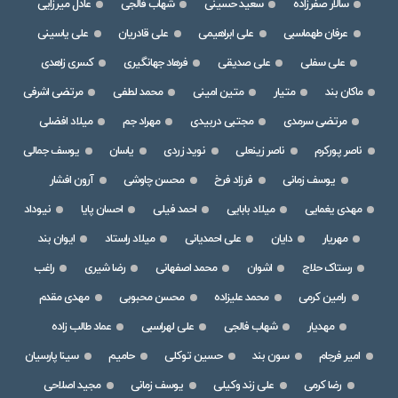
سالار صفرزاده
سعید حسینی
شهاب فالجی
عادل میرزایی
عرفان طهماسبی
علی ابراهیمی
علی قادریان
علی یاسینی
علی سفلی
علی صدیقی
فرهاد جهانگیری
کسری زاهدی
ماکان بند
متیار
متین امینی
محمد لطفی
مرتضی اشرفی
مرتضی سرمدی
مجتبی دربیدی
مهراد جم
میلاد افضلی
ناصر پورکرم
ناصر زینعلی
نوید زردی
یاسان
یوسف جمالی
یوسف زمانی
فرزاد فرخ
محسن چاوشی
آرون افشار
مهدی یغمایی
میلاد بابایی
احمد فیلی
احسان پایا
نیوداد
مهریار
دایان
علی احمدیانی
میلاد راستاد
ایوان بند
رستاک حلاج
اشوان
محمد اصفهانی
رضا شیری
راغب
رامین کرمی
محمد علیزاده
محسن محبوبی
مهدی مقدم
مهدیار
شهاب فالجی
علی لهراسبی
عماد طالب زاده
امیر فرجام
سون بند
حسین توکلی
حامیم
سینا پارسیان
رضا کرمی
علی زند وکیلی
یوسف زمانی
مجید اصلاحی