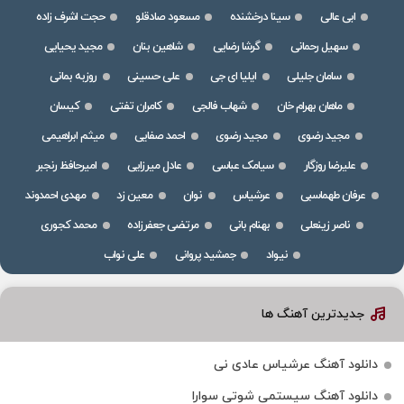
ابی عالی
سینا درخشنده
مسعود صادقلو
حجت اشرف زاده
سهیل رحمانی
گرشا رضایی
شاهین بنان
مجید یحیایی
سامان جلیلی
ایلیا ای جی
علی حسینی
روزبه بمانی
ماهان بهرام خان
شهاب فالجی
کامران تفتی
کیسان
مجید رضوی
مجید رضوی
احمد صفایی
میثم ابراهیمی
علیرضا روزگار
سیامک عباسی
عادل میرزایی
امیرحافظ رنجبر
عرفان طهماسبی
عرشیاس
نوان
معین زد
مهدی احمدوند
ناصر زینعلی
بهنام بانی
مرتضی جعفرزاده
محمد کجوری
نیواد
جمشید پروانی
علی نواب
جدیدترین آهنگ ها
دانلود آهنگ عرشیاس عادی نی
دانلود آهنگ سیستمی شوتی سوارا