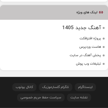
لینک های ویژه
آهنگ جدید 1405
پروژه افترافکت
هاست وردپرس
پخش آهنگ در سایت
تبلیغات وب پوش
اینستاگرام
تلگرام گلسارموزیک
کانال یوتوب
نقشه سایت
سیاست حفظ حریم خصوصی