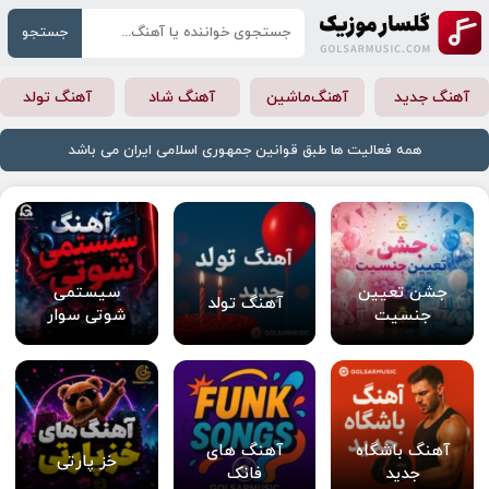
جستجو
آهنگ جدید
آهنگ‌ماشین
آهنگ شاد
آهنگ تولد
همه فعالیت ها طبق قوانین جمهوری اسلامی ایران می باشد
جشن تعیین
سیستمی
آهنگ تولد
جنسیت
شوتی سوار
آهنگ باشگاه
آهنگ های
خز پارتی
جدید
فانک