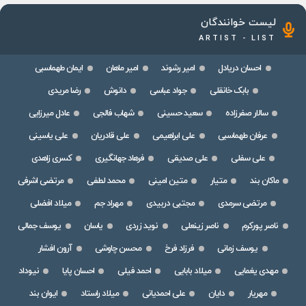
لیست خوانندگان
ARTIST - LIST
احسان دریادل
امیر رشوند
امیر ماهان
ایمان طهماسبی
بابک خانقلی
جواد عباسی
دانوش
رضا مریدی
سالار صفرزاده
سعید حسینی
شهاب فالجی
عادل میرزایی
عرفان طهماسبی
علی ابراهیمی
علی قادریان
علی یاسینی
علی سفلی
علی صدیقی
فرهاد جهانگیری
کسری زاهدی
ماکان بند
متیار
متین امینی
محمد لطفی
مرتضی اشرفی
مرتضی سرمدی
مجتبی دربیدی
مهراد جم
میلاد افضلی
ناصر پورکرم
ناصر زینعلی
نوید زردی
یاسان
یوسف جمالی
یوسف زمانی
فرزاد فرخ
محسن چاوشی
آرون افشار
مهدی یغمایی
میلاد بابایی
احمد فیلی
احسان پایا
نیوداد
مهریار
دایان
علی احمدیانی
میلاد راستاد
ایوان بند