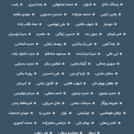
رستاک حلاج
اشوان
محمد اصفهانی
رضا شیری
راغب
رامین کرمی
محمد علیزاده
محسن محبوبی
مهدی مقدم
مهدیار
شهاب فالجی
علی لهراسبی
عماد طالب زاده
امیر فرجام
سون بند
حسین توکلی
حامیم
سینا پارسیان
رضا کرمی
علی زند وکیلی
یوسف زمانی
مجید اصلاحی
ابی عالی
سینا درخشنده
مسعود صادقلو
حجت اشرف زاده
سهیل رحمانی
گرشا رضایی
شاهین بنان
مجید یحیایی
سامان جلیلی
ایلیا ای جی
علی حسینی
روزبه بمانی
ماهان بهرام خان
شهاب فالجی
کامران تفتی
کیسان
مجید رضوی
مجید رضوی
احمد صفایی
میثم ابراهیمی
علیرضا روزگار
سیامک عباسی
عادل میرزایی
امیرحافظ رنجبر
عرفان طهماسبی
عرشیاس
نوان
معین زد
مهدی احمدوند
ناصر زینعلی
بهنام بانی
مرتضی جعفرزاده
محمد کجوری
نیواد
جمشید پروانی
علی نواب