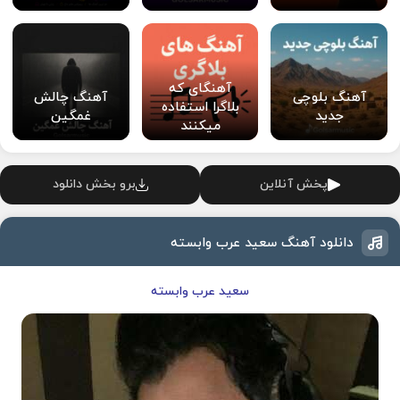
آهنگای که
آهنگ بلوچی
آهنگ چالش
بلاگرا استفاده
جدید
غمگین
میکنند
پخش آنلاین
برو بخش دانلود
دانلود آهنگ سعید عرب وابسته
سعید عرب وابسته