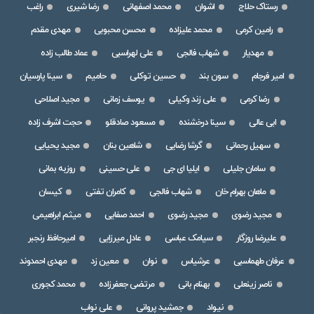
رستاک حلاج
اشوان
محمد اصفهانی
رضا شیری
راغب
رامین کرمی
محمد علیزاده
محسن محبوبی
مهدی مقدم
مهدیار
شهاب فالجی
علی لهراسبی
عماد طالب زاده
امیر فرجام
سون بند
حسین توکلی
حامیم
سینا پارسیان
رضا کرمی
علی زند وکیلی
یوسف زمانی
مجید اصلاحی
ابی عالی
سینا درخشنده
مسعود صادقلو
حجت اشرف زاده
سهیل رحمانی
گرشا رضایی
شاهین بنان
مجید یحیایی
سامان جلیلی
ایلیا ای جی
علی حسینی
روزبه بمانی
ماهان بهرام خان
شهاب فالجی
کامران تفتی
کیسان
مجید رضوی
مجید رضوی
احمد صفایی
میثم ابراهیمی
علیرضا روزگار
سیامک عباسی
عادل میرزایی
امیرحافظ رنجبر
عرفان طهماسبی
عرشیاس
نوان
معین زد
مهدی احمدوند
ناصر زینعلی
بهنام بانی
مرتضی جعفرزاده
محمد کجوری
نیواد
جمشید پروانی
علی نواب