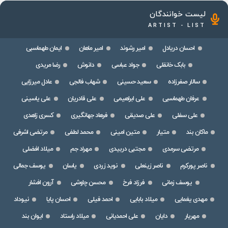
لیست خوانندگان
ARTIST - LIST
احسان دریادل
امیر رشوند
امیر ماهان
ایمان طهماسبی
بابک خانقلی
جواد عباسی
دانوش
رضا مریدی
سالار صفرزاده
سعید حسینی
شهاب فالجی
عادل میرزایی
عرفان طهماسبی
علی ابراهیمی
علی قادریان
علی یاسینی
علی سفلی
علی صدیقی
فرهاد جهانگیری
کسری زاهدی
ماکان بند
متیار
متین امینی
محمد لطفی
مرتضی اشرفی
مرتضی سرمدی
مجتبی دربیدی
مهراد جم
میلاد افضلی
ناصر پورکرم
ناصر زینعلی
نوید زردی
یاسان
یوسف جمالی
یوسف زمانی
فرزاد فرخ
محسن چاوشی
آرون افشار
مهدی یغمایی
میلاد بابایی
احمد فیلی
احسان پایا
نیوداد
مهریار
دایان
علی احمدیانی
میلاد راستاد
ایوان بند