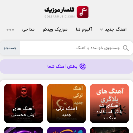
اهنگ جدید
آلبوم ها
موزیک ویدئو
مداحی
جستجو
پخش آهنگ شما
آهنگای که
آهنگ ترکی
آهنگ های
بلاگرا استفاده
جدید
آرش محسنی
میکنند