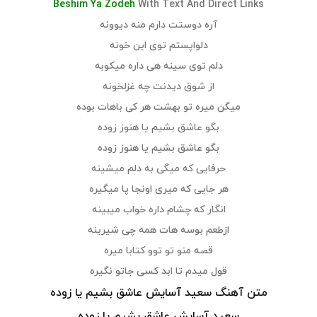
Beshim Ya Zodeh
With Text And Direct Links
آره دوستت دارم منه دیوونه
دلواپستم توی این خونه
دلم توی سینه هی داره میکوبه
از شوق دیدنت چه غزلخونه
میگن میره تو بهشت هر کی باهات بوده
بگو عاشق بشیم یا هنوز زوده
بگو عاشق بشیم یا هنوز زوده
حرفایی که میگی به دلم میشینه
هر جایی که میری اونجا پا میگیره
انگار که چشام داره خواب میبینه
ازطعم بوسه هات همه چی شیرینه
قصه منو تو توو کتابا میره
قول میدم تا ابد کسی جاتو نگیره
متن آهنگ سعید آسایش عاشق بشیم یا زوده
سعید آسایش عاشق بشیم یا زوده