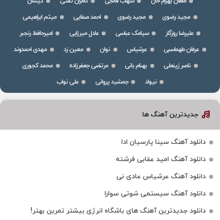
ماهان بهرام خان
شهاب فالجی
کامران تفتی
کیسان
مجید رضوی
مجید رضوی
احمد صفایی
میثم ابراهیمی
علیرضا روزگار
سیامک عباسی
عادل میرزایی
امیرحافظ رنجبر
عرفان طهماسبی
عرشیاس
نوان
معین زد
مهدی احمدوند
ناصر زینعلی
بهنام بانی
مرتضی جعفرزاده
محمد کجوری
نیواد
جمشید پروانی
علی نواب
جدیدترین آهنگ ها
دانلود آهنگ سینا پارسیان ادا
دانلود آهنگ امید عقابی فرشته
دانلود آهنگ عرشیاس عادی نی
دانلود آهنگ سیستمی شوتی سوارا
دانلود جدیدترین آهنگ‌ های باشگاه انرژی بیشتر تمرین بهتر!