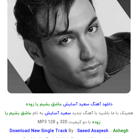
دانلود آهنگ سعید آسایش
عاشق بشیم یا زوده
همینک با ما باشید با آهنگ جدید
سعید آسایش
به نام
عاشق بشیم یا
زوده
با دو کیفیت 320 و 128 MP3
Download
New Single Track
By :
Saeed Asayesh
–
Ashegh