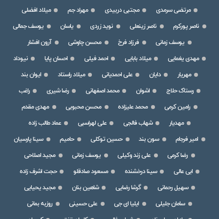
مرتضی سرمدی
مجتبی دربیدی
مهراد جم
میلاد افضلی
ناصر پورکرم
ناصر زینعلی
نوید زردی
یاسان
یوسف جمالی
یوسف زمانی
فرزاد فرخ
محسن چاوشی
آرون افشار
مهدی یغمایی
میلاد بابایی
احمد فیلی
احسان پایا
نیوداد
مهریار
دایان
علی احمدیانی
میلاد راستاد
ایوان بند
رستاک حلاج
اشوان
محمد اصفهانی
رضا شیری
راغب
رامین کرمی
محمد علیزاده
محسن محبوبی
مهدی مقدم
مهدیار
شهاب فالجی
علی لهراسبی
عماد طالب زاده
امیر فرجام
سون بند
حسین توکلی
حامیم
سینا پارسیان
رضا کرمی
علی زند وکیلی
یوسف زمانی
مجید اصلاحی
ابی عالی
سینا درخشنده
مسعود صادقلو
حجت اشرف زاده
سهیل رحمانی
گرشا رضایی
شاهین بنان
مجید یحیایی
سامان جلیلی
ایلیا ای جی
علی حسینی
روزبه بمانی