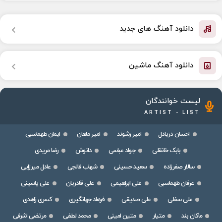
دانلود آهنگ های جدید
دانلود آهنگ ماشین
لیست خوانندگان
ARTIST - LIST
احسان دریادل
امیر رشوند
امیر ماهان
ایمان طهماسبی
بابک خانقلی
جواد عباسی
دانوش
رضا مریدی
سالار صفرزاده
سعید حسینی
شهاب فالجی
عادل میرزایی
عرفان طهماسبی
علی ابراهیمی
علی قادریان
علی یاسینی
علی سفلی
علی صدیقی
فرهاد جهانگیری
کسری زاهدی
ماکان بند
متیار
متین امینی
محمد لطفی
مرتضی اشرفی