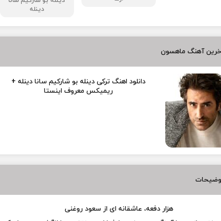
دینله بو شارکیم سانا
دینله
خرین آهنگ ماهسون
دانلود اهنگ ترکی دینله بو شارکیم سانا دینله +
ریمیکس معروف اینستا
وضیحات
هزار دفعه، عاشقانه ای از سعود روغنی