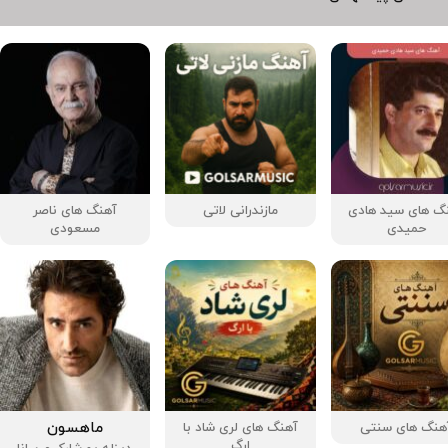
گ های سید هادی
مازندرانی لاتی
آهنگ‌ های ناصر
حمیدی
مسعودی
ماهسون
هنگ های سنتی
آهنگ های لری شاد با
ارگ