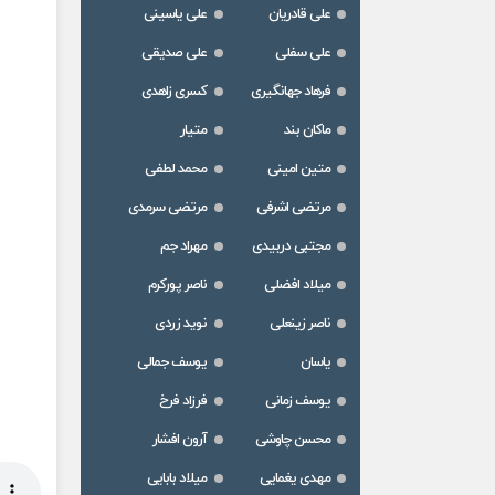
علی قادریان
علی یاسینی
علی سفلی
علی صدیقی
فرهاد جهانگیری
کسری زاهدی
ماکان بند
متیار
متین امینی
محمد لطفی
مرتضی اشرفی
مرتضی سرمدی
مجتبی دربیدی
مهراد جم
میلاد افضلی
ناصر پورکرم
ناصر زینعلی
نوید زردی
یاسان
یوسف جمالی
یوسف زمانی
فرزاد فرخ
محسن چاوشی
آرون افشار
مهدی یغمایی
میلاد بابایی