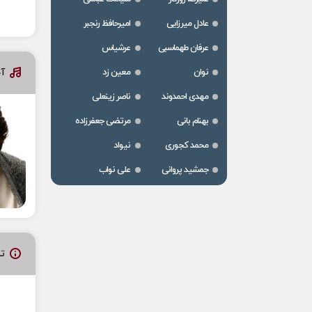
عادل میرزایی
امیرحافظ رنجبر
عرفان طهماسبی
عرشیاس
آ
نوان
معین زد
مهدی احمدوند
ناصر زینعلی
بهنام بانی
مرتضی جعفرزاده
محمد کجوری
نیواد
جمشید پروانی
علی نواب
ت