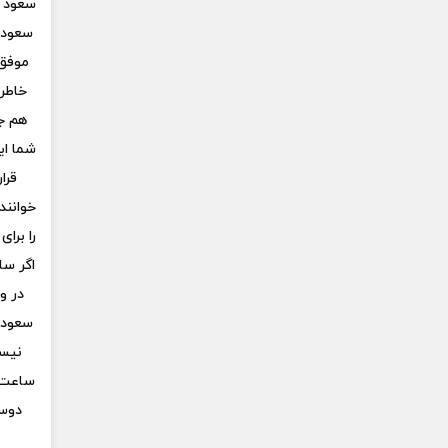
سعود ر
سعود ر
موفق 
خاطره
هم ج
شما ای
قرا
خوانند
را برا
اگر سا
در و
سعود ر
نیست
ساعت ه
دوست