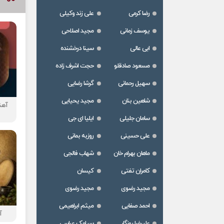
رضا کرمی
علی زند وکیلی
یوسف زمانی
مجید اصلاحی
ابی عالی
سینا درخشنده
مسعود صادقلو
حجت اشرف زاده
سهیل رحمانی
گرشا رضایی
شاهین بنان
مجید یحیایی
آهن
سامان جلیلی
ایلیا ای جی
علی حسینی
روزبه بمانی
ماهان بهرام خان
شهاب فالجی
کامران تفتی
کیسان
مجید رضوی
مجید رضوی
احمد صفایی
میثم ابراهیمی
آ
علیرضا روزگار
سیامک عباسی