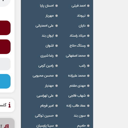
احمد فیلی
احسان پایا
نیوداد
مهریار
دایان
علی احمدیانی
میلاد راستاد
ایوان بند
رستاک حلاج
اشوان
محمد اصفهانی
رضا شیری
راغب
رامین کرمی
محمد علیزاده
محسن محبوبی
مهدی مقدم
مهدیار
شهاب فالجی
علی لهراسبی
گلس
عماد طالب زاده
امیر فرجام
سون بند
حسین توکلی
حامیم
سینا پارسیان
آ