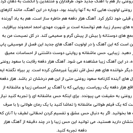
وغنی باز هم با آهنگ جدید خود، طرفداران و منتقدین را انگشت به دهان کرد.
وغنی اولویت هایی که به آنها پایبند بود، دوباره در این آهنگ، مانند کارهای
قبلی خود تکرار کرد. آهنگ هزار دفعه هم خاطره ساز است، هم به یاد آورنده
 های بسیار زیبا، هم توانسته است بر شهرت مهدی احمد احمدوند بیافزاید،
مع های دوستانه را بیش از پیش گرم و صمیمی کند. در کل نصیحت من به
ن است که این آهنگ را در اولویت آهنگ های جدید این فصل از موسیقی پاپ
ر دهید. زیبایی، حس عاشقانه و روایتی دوست داشتنی از احساسات عمیق
ه، در این آهنگ زیبا مشاهده می شود. آهنگ هزار دفعه رقابت با سعود روغنی
ی دیگر خواننده های هم نسل اش تقریباً غیرممکن کرده است. پر بیراه نگفته ایم
ل های آینده کارنامه سعود روغنی حتی از این هم درخشان تر باشد. هزار دفعه
اقع هزار دفعه یک رویاست، رویایی که با آهنگ پر احساس زیبا و عاشقانه از
وغنی به حقیقت می پیوندد. برای اینکه حس عاشقانه ای را تجربه کنید نیاز
 که یک فیلم طولانی عاشقانه را تماشا کنید یا یک رمان طولانی را با صرف
ا بخوانید. اگر به دنبال حس عشق و تقسیم کردن لحظاتی لطیف با آنان که
شان دارید هستید، می ‌توانید این حس زیبا را در چند دقیقه از آهنگ هزار
دفعه تجربه کنید.