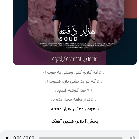
♩♬اگه کاری کنی وصلی به جونم♪♭
♩♬اگه تو بد بشی بازم همونم♪♭
♩♬خدا گواهه قلبم♪♭
♩♬هزار دفعه محل نده ♪♭
سعود روغنی هزار دفعه
پخش آنلاین همین آهنگ