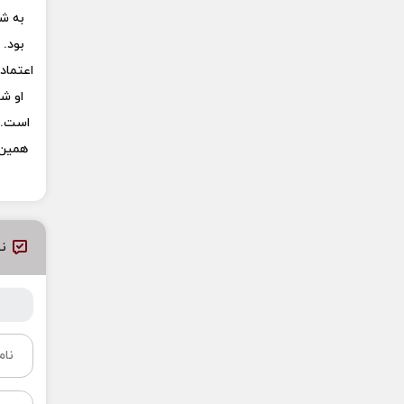
به ش
بود. 
اعتماد
او ش
است. ا
همین ح
نظ