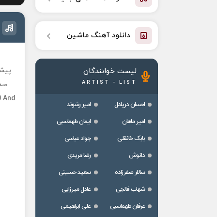
دانلود آهنگ ماشین
پیشن
لیست خوانندگان
ARTIST - LIST
صدای س
0 And
احسان دریادل
امیر رشوند
امیر ماهان
ایمان طهماسبی
بابک خانقلی
جواد عباسی
دانوش
رضا مریدی
سالار صفرزاده
سعید حسینی
شهاب فالجی
عادل میرزایی
عرفان طهماسبی
علی ابراهیمی