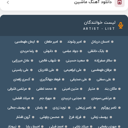
دانلود آهنگ ماشین
لیست خوانندگان
ARTIST - LIST
احسان دریادل
امیر رشوند
امیر ماهان
ایمان طهماسبی
بابک خانقلی
جواد عباسی
دانوش
رضا مریدی
سالار صفرزاده
سعید حسینی
شهاب فالجی
عادل میرزایی
عرفان طهماسبی
علی ابراهیمی
علی قادریان
علی یاسینی
علی سفلی
علی صدیقی
فرهاد جهانگیری
کسری زاهدی
ماکان بند
متیار
متین امینی
محمد لطفی
مرتضی اشرفی
مرتضی سرمدی
مجتبی دربیدی
مهراد جم
میلاد افضلی
ناصر پورکرم
ناصر زینعلی
نوید زردی
یاسان
یوسف جمالی
یوسف زمانی
فرزاد فرخ
محسن چاوشی
آرون افشار
مهدی یغمایی
میلاد بابایی
احمد فیلی
احسان پایا
نیوداد