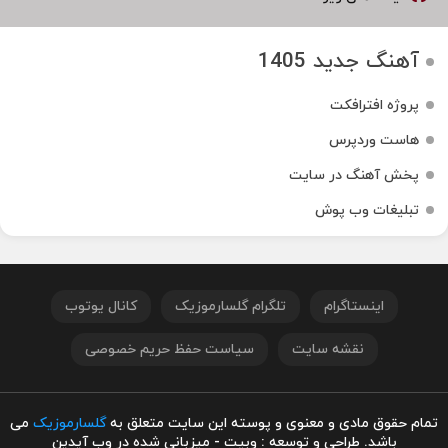
آهنگ جدید 1405
پروژه افترافکت
هاست وردپرس
پخش آهنگ در سایت
تبلیغات وب پوش
اینستاگرام
تلگرام گلسارموزیک
کانال یوتوب
نقشه سایت
سیاست حفظ حریم خصوصی
تمام حقوق مادی و معنوی و پوسته این سایت متعلق به
گلسارموزیک
می
باشد. طراحی و توسعه : وبیت - میزبانی شده در وب آیدین