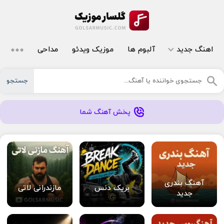
اهنگ جدید
آلبوم ها
موزیک ویدئو
مداحی
جستجو
پخش آهنگ شما
آهنگ بندری
بریک دنس
مازندرانی لاتی
جدید