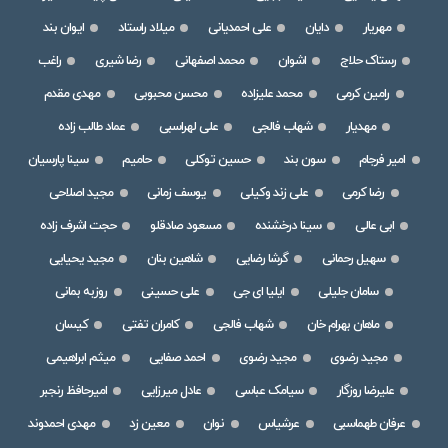
مهریار
دایان
علی احمدیانی
میلاد راستاد
ایوان بند
رستاک حلاج
اشوان
محمد اصفهانی
رضا شیری
راغب
رامین کرمی
محمد علیزاده
محسن محبوبی
مهدی مقدم
مهدیار
شهاب فالجی
علی لهراسبی
عماد طالب زاده
امیر فرجام
سون بند
حسین توکلی
حامیم
سینا پارسیان
رضا کرمی
علی زند وکیلی
یوسف زمانی
مجید اصلاحی
ابی عالی
سینا درخشنده
مسعود صادقلو
حجت اشرف زاده
سهیل رحمانی
گرشا رضایی
شاهین بنان
مجید یحیایی
سامان جلیلی
ایلیا ای جی
علی حسینی
روزبه بمانی
ماهان بهرام خان
شهاب فالجی
کامران تفتی
کیسان
مجید رضوی
مجید رضوی
احمد صفایی
میثم ابراهیمی
علیرضا روزگار
سیامک عباسی
عادل میرزایی
امیرحافظ رنجبر
عرفان طهماسبی
عرشیاس
نوان
معین زد
مهدی احمدوند