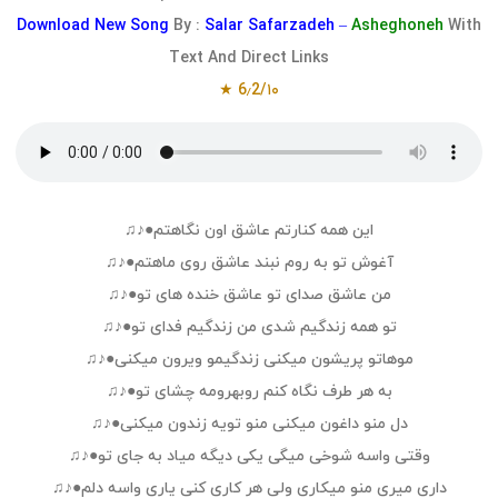
Download
New Song
By :
Salar Safarzadeh –
Asheghoneh
With
Text And Direct Links
6٫2/۱۰ ★
این همه کنارتم عاشق اون نگاهتم●♪♫
آغوش تو به روم نبند عاشق روی ماهتم●♪♫
من عاشق صدای تو عاشق خنده های تو●♪♫
تو همه زندگیم شدی من زندگیم فدای تو●♪♫
موهاتو پریشون میکنی زندگیمو ویرون میکنی●♪♫
به هر طرف نگاه کنم روبهرومه چشای تو●♪♫
دل منو داغون میکنی منو تویه زندون میکنی●♪♫
وقتی واسه شوخی میگی یکی دیگه میاد به جای تو●♪♫
داری میری منو میکاری ولی هر کاری کنی یاری واسه دلم●♪♫