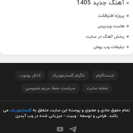
آهنگ جدید 1405
پروژه افترافکت
هاست وردپرس
پخش آهنگ در سایت
تبلیغات وب پوش
اینستاگرام
تلگرام گلسارموزیک
کانال یوتوب
نقشه سایت
سیاست حفظ حریم خصوصی
تمام حقوق مادی و معنوی و پوسته این سایت متعلق به
گلسارموزیک
می
باشد. طراحی و توسعه : وبیت - میزبانی شده در وب آیدین