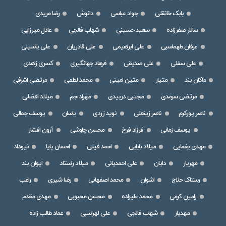
بابک خانقلی
جواد عباسی
دانوش
رضا مریدی
سالار صفرزاده
سعید حسینی
شهاب فالجی
عادل میرزایی
عرفان طهماسبی
علی ابراهیمی
علی قادریان
علی یاسینی
علی سفلی
علی صدیقی
فرهاد جهانگیری
کسری زاهدی
ماکان بند
متیار
متین امینی
محمد لطفی
مرتضی اشرفی
مرتضی سرمدی
مجتبی دربیدی
مهراد جم
میلاد افضلی
ناصر پورکرم
ناصر زینعلی
نوید زردی
یاسان
یوسف جمالی
یوسف زمانی
فرزاد فرخ
محسن چاوشی
آرون افشار
مهدی یغمایی
میلاد بابایی
احمد فیلی
احسان پایا
نیوداد
مهریار
دایان
علی احمدیانی
میلاد راستاد
ایوان بند
رستاک حلاج
اشوان
محمد اصفهانی
رضا شیری
راغب
رامین کرمی
محمد علیزاده
محسن محبوبی
مهدی مقدم
مهدیار
شهاب فالجی
علی لهراسبی
عماد طالب زاده