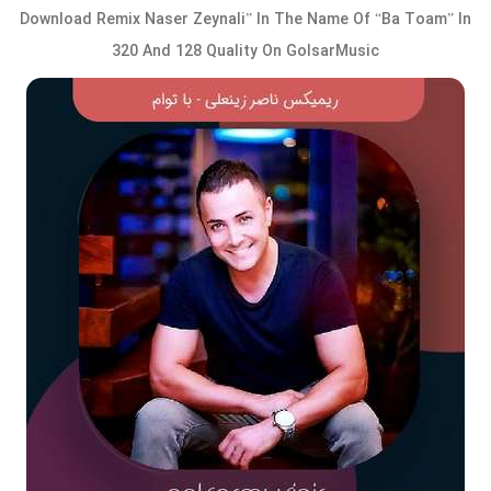
Download Remix Naser Zeynali” In The Name Of “Ba Toam” In
320 And 128 Quality On GolsarMusic