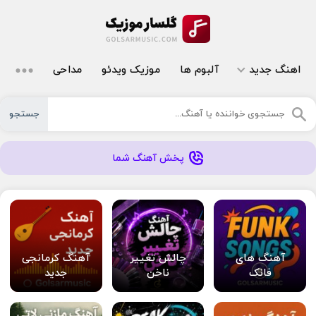
اهنگ جدید
آلبوم ها
موزیک ویدئو
مداحی
جستجو
پخش آهنگ شما
آهنگ های
چالش تغییر
آهنگ کرمانجی
فانک
ناخن
جدید