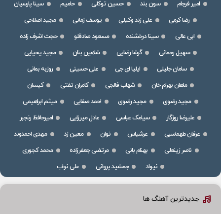
امیر فرجام
سون بند
حسین توکلی
حامیم
سینا پارسیان
رضا کرمی
علی زند وکیلی
یوسف زمانی
مجید اصلاحی
ابی عالی
سینا درخشنده
مسعود صادقلو
حجت اشرف زاده
سهیل رحمانی
گرشا رضایی
شاهین بنان
مجید یحیایی
سامان جلیلی
ایلیا ای جی
علی حسینی
روزبه بمانی
ماهان بهرام خان
شهاب فالجی
کامران تفتی
کیسان
مجید رضوی
مجید رضوی
احمد صفایی
میثم ابراهیمی
علیرضا روزگار
سیامک عباسی
عادل میرزایی
امیرحافظ رنجبر
عرفان طهماسبی
عرشیاس
نوان
معین زد
مهدی احمدوند
ناصر زینعلی
بهنام بانی
مرتضی جعفرزاده
محمد کجوری
نیواد
جمشید پروانی
علی نواب
جدیدترین آهنگ ها